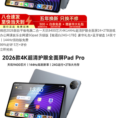
烽想2026新款平板电脑二合一天玑9400芯片4K144Hz超清护眼全面屏24+2TB游戏
办公网课娱乐全网通5Gpad 升级版【银霜白24G+1TB】豪华礼包+蓝牙键盘 14英寸
丨144Hz强劲版免费
99%好评
5万+评价
立即抢购