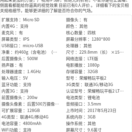
侧面看都能给你逼真的视觉效果
目前已有0人评价
。
详细看下的宝贝相
关规格细节，能够更详细的了解是否符合你的气场。
扩展支持 ：Micro SD
摄像头 ：有
内置4G ：支持
颜色 ：其他
麦克风 ：有
核心数量 ：四核
屏幕类型 ：IPS
屏幕分辨率 ：1280*800
USB接口 ：micro-USB
处理器 ：其他
净重 ：约460g（含电池）（机身）
尺寸 ：229.8mm（长） ×159.8mm（宽）×7.95 mm（厚）（机身）
后置摄像头 ：500W
网络连接 ：LTE版
扬声器 ：有
电影播放 ：1080p
处理器速度 ：1.4GHz
存储容量 ：32GB
输入电压 ：5V
型号 ：荣耀畅玩平板2
蓝牙功能 ：支持
3G类型 ：联通3G/移动3G
内置3G ：支持
认证型号 ：荣耀畅玩平板2 LTE高配版（9.6寸）
前置摄像头 ：200w
电池类型 ：锂电池
摄像头像素 ：后置500万摄像头/前置200万摄像头
音频接口 ：3.5mm
可扩展容量 ：128GB
上市时间 ：2017年5月23日
4G类型 ：联通4G/移动4G
系统内存 ：3GB
电池容量 ：4800mAh
操作系统 ：其他
WiFi功能 ：支持
屏幕尺寸 ：9.6英寸