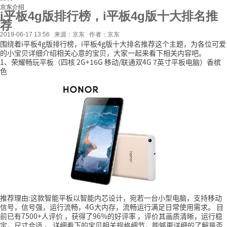
京东介绍
i平板4g版排行榜，i平板4g版十大排名推
荐
2019-06-17 13:56
来源：京东
作者：京东
围绕着i平板4g版排行榜，i平板4g版十大排名推荐这个主题，为各位可爱
的小宝贝详细介绍相关心意的宝贝，大家一起来看下相关内容吧。
1、荣耀畅玩平板（四核 2G+16G 移动/联通双4G 7英寸平板电脑）香槟
色
推荐理由:这款智能平板以智能内芯设计，宛若一台小型电脑，支持移动
信号，信号强，运行流畅，4G大内存，流畅运行满足日常使用需求。
目
前已有7500+人评价
，获得了96%的好评率
，评价其画质清晰，运行稳
定，尺寸合适
。
详细看下的宝贝相关规格细节，能够更详细的了解是否