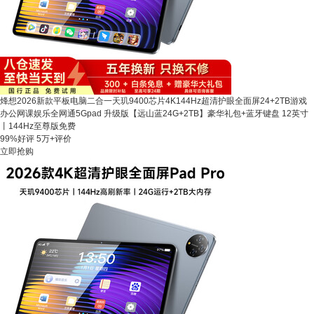
烽想2026新款平板电脑二合一天玑9400芯片4K144Hz超清护眼全面屏24+2TB游戏
办公网课娱乐全网通5Gpad 升级版【远山蓝24G+2TB】豪华礼包+蓝牙键盘 12英寸
丨144Hz至尊版免费
99%好评
5万+评价
立即抢购