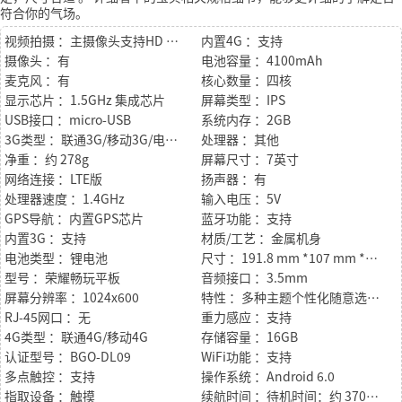
符合你的气场。
视频拍摄 ：主摄像头支持HD 720P高清摄像
内置4G ：支持
摄像头 ：有
电池容量 ：4100mAh
麦克风 ：有
核心数量 ：四核
显示芯片 ：1.5GHz 集成芯片
屏幕类型 ：IPS
USB接口 ：micro-USB
系统内存 ：2GB
3G类型 ：联通3G/移动3G/电信3G
处理器 ：其他
净重 ：约 278g
屏幕尺寸 ：7英寸
网络连接 ：LTE版
扬声器 ：有
处理器速度 ：1.4GHz
输入电压 ：5V
GPS导航 ：内置GPS芯片
蓝牙功能 ：支持
内置3G ：支持
材质/工艺 ：金属机身
电池类型 ：锂电池
尺寸 ：191.8 mm *107 mm *8.5mm
型号 ：荣耀畅玩平板
音频接口 ：3.5mm
屏幕分辨率 ：1024x600
特性 ：多种主题个性化随意选择、一键优化、省电管理、骚扰拦截 、通知管理、预置华为浏览器
RJ-45网口 ：无
重力感应 ：支持
4G类型 ：联通4G/移动4G
存储容量 ：16GB
认证型号 ：BGO-DL09
WiFi功能 ：支持
多点触控 ：支持
操作系统 ：Android 6.0
指取设备 ：触摸
续航时间 ：待机时间：约 370 小时 通话时间：约 23 小时 电源适配器充电时间：约 5.5 小时 说明：以上所有数据均在华为实验室环境下测得。