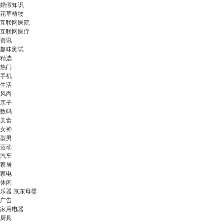
婚假知识
花草植物
互联网医院
互联网医疗
资讯
趣味测试
精选
热门
手机
生活
风尚
亲子
数码
美食
女神
型男
运动
汽车
家居
家电
休闲
乐器 京东母婴
广告
家用电器
厨具