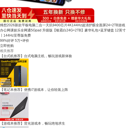
烽想2026新款平板电脑二合一天玑9400芯片4K144Hz超清护眼全面屏24+2TB游戏
办公网课娱乐全网通5Gpad 升级版【银霜白24G+2TB】豪华礼包+蓝牙键盘 12英寸
丨144Hz至尊版免费
99%好评
5万+评价
立即抢购
相关推荐
【台式机推荐】台式电脑主机，畅玩游戏新体验
【笔记本推荐】便携i7游戏本，让你轻装上阵
【游戏本推荐】背光游戏本，畅玩绝地求生