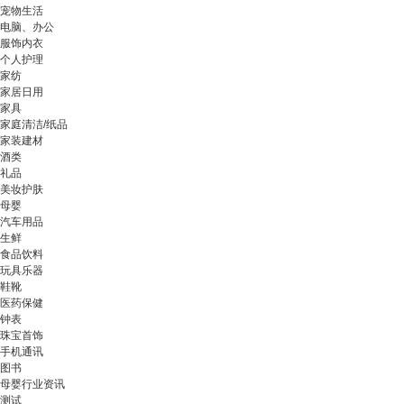
宠物生活
电脑、办公
服饰内衣
个人护理
家纺
家居日用
家具
家庭清洁/纸品
家装建材
酒类
礼品
美妆护肤
母婴
汽车用品
生鲜
食品饮料
玩具乐器
鞋靴
医药保健
钟表
珠宝首饰
手机通讯
图书
母婴行业资讯
测试