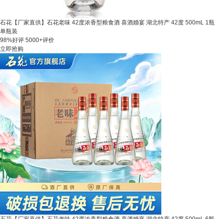
石花【厂家直供】石花老味 42度浓香型粮食酒 喜酒婚宴 湖北特产 42度 500mL 1瓶
单瓶装
98%好评
5000+评价
立即抢购