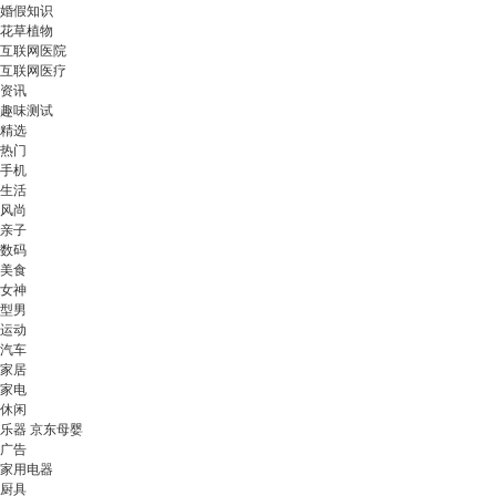
婚假知识
花草植物
互联网医院
互联网医疗
资讯
趣味测试
精选
热门
手机
生活
风尚
亲子
数码
美食
女神
型男
运动
汽车
家居
家电
休闲
乐器 京东母婴
广告
家用电器
厨具