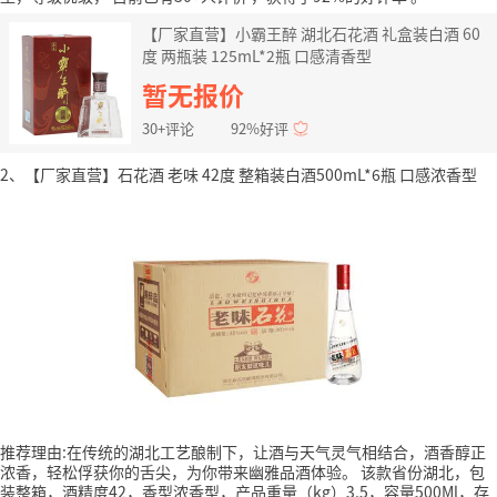
【厂家直营】小霸王醉 湖北石花酒 礼盒装白酒 60
度 两瓶装 125mL*2瓶 口感清香型
暂无报价
30+评论
92%好评
2、【厂家直营】石花酒 老味 42度 整箱装白酒500mL*6瓶 口感浓香型
推荐理由:在传统的湖北工艺酿制下，让酒与天气灵气相结合，酒香醇正
浓香，轻松俘获你的舌尖，为你带来幽雅品酒体验。
该款省份湖北，包
装整箱，酒精度42，香型浓香型，产品重量（kg）3.5，容量500Ml，存