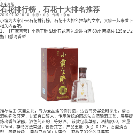
京东介绍
石花排行榜，石花十大排名推荐
2019-07-02 16:10
来源：京东
作者：京东
小编为大家带来石花排行榜，石花十大排名推荐的文章，大家一起来看下
相关内容吧。
1、【厂家直营】小霸王醉 湖北石花酒 礼盒装白酒 60度 两瓶装 125mL*2
瓶 口感清香型
推荐理由:来自湖北，专为爱品酒的你打造，适合商务宴会时享用。清香
酒味弥漫芬芳，甘润爽口醉人，传承传统的固态法白酒酿酒工艺，层层提
炼出香气浓郁，酒色纯正的上等好酒。
该款包装单瓶，酒精度60，容量
125ml，存储方法常温，省份其它，产品重量（kg）0.125，香型清香
型，等级优级，
目前已有30+人评价
，获得了92%的好评率
。