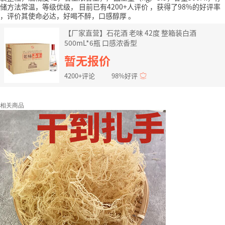
储方法常温，等级优级，
目前已有4200+人评价
，获得了98%的好评率
，评价其使命必达，好喝不醉，口感醇厚
。
【厂家直营】石花酒 老味 42度 整箱装白酒
500mL*6瓶 口感浓香型
暂无报价
4200+评论
98%好评
相关商品