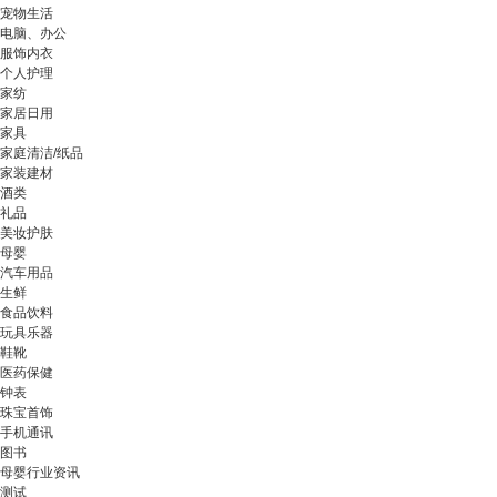
宠物生活
电脑、办公
服饰内衣
个人护理
家纺
家居日用
家具
家庭清洁/纸品
家装建材
酒类
礼品
美妆护肤
母婴
汽车用品
生鲜
食品饮料
玩具乐器
鞋靴
医药保健
钟表
珠宝首饰
手机通讯
图书
母婴行业资讯
测试