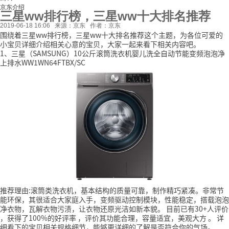
京东介绍
三星ww排行榜，三星ww十大排名推荐
2019-06-18 16:06
来源：京东
作者：京东
围绕着三星ww排行榜，三星ww十大排名推荐这个主题，为各位可爱的
小宝贝详细介绍相关心意的宝贝，大家一起来看下相关内容吧。
1、三星（SAMSUNG）10公斤滚筒洗衣机婴儿洗全自动节能变频泡泡净
上排水WW1WN64FTBX/SC
推荐理由:滚筒类洗衣机，基本结构的质量可靠，制作精巧紧凑。非常节
能环保，其很适合大家庭入手，变频驱动控制模块，性能稳定，搭载泡泡
净衣物，瓦解衣物污渍，让衣物还原光洁如新本貌。
目前已有30+人评价
，获得了100%的好评率
，评价其功能合理，容量适宜，美观大方
。
详
细看下的宝贝相关规格细节，能够更详细的了解是否符合你的气场。