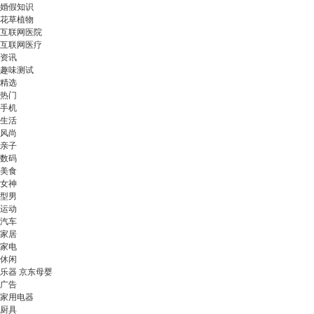
婚假知识
花草植物
互联网医院
互联网医疗
资讯
趣味测试
精选
热门
手机
生活
风尚
亲子
数码
美食
女神
型男
运动
汽车
家居
家电
休闲
乐器 京东母婴
广告
家用电器
厨具