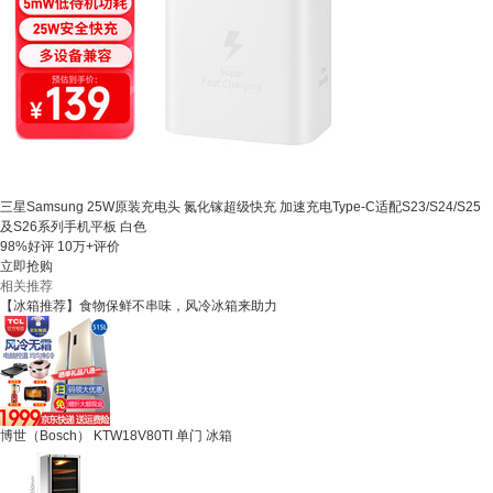
三星Samsung 25W原装充电头 氮化镓超级快充 加速充电Type-C适配S23/S24/S25
及S26系列手机平板 白色
98%好评
10万+评价
立即抢购
相关推荐
【冰箱推荐】食物保鲜不串味，风冷冰箱来助力
博世（Bosch） KTW18V80TI 单门 冰箱