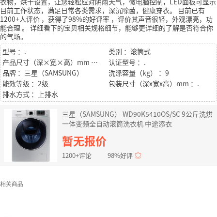
衣物，烘干设置，让您轻松应对阴雨天气，微电脑控制，LED面板可显示
目前工作状态，满足日常各类需求，深沉除菌，健康穿衣。
目前已有
1200+人评价
，获得了98%的好评率
，评价其声音很轻，外观漂亮，功
能合理
。
详细看下的宝贝相关规格细节，能够更详细的了解是否符合你
的气场。
型号 ：.
类别 ：滚筒式
产品尺寸（深×宽×高）mm ：.
认证型号 ：.
品牌 ：三星（SAMSUNG）
洗涤容量（kg） ：9
能效等级 ：2级
包装尺寸（深x宽x高）mm ：.
排水方式 ：上排水
三星（SAMSUNG） WD90K5410OS/SC 9公斤洗烘
一体变频全自动滚筒洗衣机 中途添衣
暂无报价
1200+评论
98%好评
相关商品