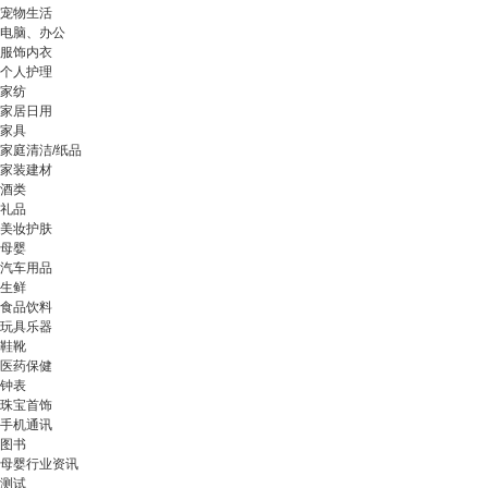
宠物生活
电脑、办公
服饰内衣
个人护理
家纺
家居日用
家具
家庭清洁/纸品
家装建材
酒类
礼品
美妆护肤
母婴
汽车用品
生鲜
食品饮料
玩具乐器
鞋靴
医药保健
钟表
珠宝首饰
手机通讯
图书
母婴行业资讯
测试