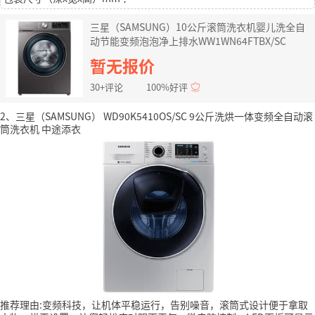
三星（SAMSUNG）10公斤滚筒洗衣机婴儿洗全自
动节能变频泡泡净上排水WW1WN64FTBX/SC
暂无报价
30+评论
100%好评
2、三星（SAMSUNG） WD90K5410OS/SC 9公斤洗烘一体变频全自动滚
筒洗衣机 中途添衣
推荐理由:变频科技，让机体平稳运行，告别噪音，滚筒式设计便于拿取