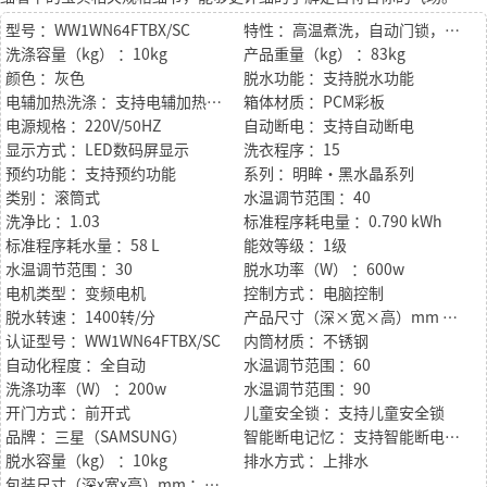
型号 ：WW1WN64FTBX/SC
特性 ：高温煮洗，自动门锁，耐热抗潮材质，环保筒清洁
洗涤容量（kg） ：10kg
产品重量（kg） ：83kg
颜色 ：灰色
脱水功能 ：支持脱水功能
电辅加热洗涤 ：支持电辅加热洗涤
箱体材质 ：PCM彩板
电源规格 ：220V/50HZ
自动断电 ：支持自动断电
显示方式 ：LED数码屏显示
洗衣程序 ：15
预约功能 ：支持预约功能
系列 ：明眸·黑水晶系列
类别 ：滚筒式
水温调节范围 ：40
洗净比 ：1.03
标准程序耗电量 ：0.790 kWh
标准程序耗水量 ：58 L
能效等级 ：1级
水温调节范围 ：30
脱水功率（W） ：600w
电机类型 ：变频电机
控制方式 ：电脑控制
脱水转速 ：1400转/分
产品尺寸（深×宽×高）mm ：600x600x850mm
认证型号 ：WW1WN64FTBX/SC
内筒材质 ：不锈钢
自动化程度 ：全自动
水温调节范围 ：60
洗涤功率（W） ：200w
水温调节范围 ：90
开门方式 ：前开式
儿童安全锁 ：支持儿童安全锁
品牌 ：三星（SAMSUNG）
智能断电记忆 ：支持智能断电记忆
脱水容量（kg） ：10kg
排水方式 ：上排水
包装尺寸（深x宽x高）mm ：680x706x950mm