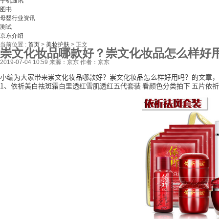
手机通讯
图书
母婴行业资讯
测试
京东介绍
当前位置 :
首页
>
美妆护肤
>
正文
崇文化妆品哪款好？崇文化妆品怎么样好
2019-07-04 10:59
来源：京东
作者：京东
小编为大家带来崇文化妆品哪款好？崇文化妆品怎么样好用吗？的文章，
1、依祈美白祛斑霜白里透红雪肌透红五代套装 看颜色分类拍下 五片依祈面