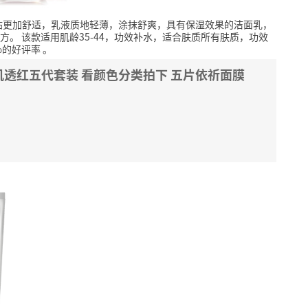
帖更加舒适，乳液质地轻薄，涂抹舒爽，具有保湿效果的洁面乳，
方。
该款适用肌龄35-44，功效补水，适合肤质所有肤质，功效
%的好评率
。
透红五代套装 看颜色分类拍下 五片依祈面膜