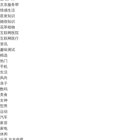
京东服务帮
情感生活
星座知识
婚假知识
花草植物
互联网医院
互联网医疗
资讯
趣味测试
精选
热门
手机
生活
风尚
亲子
数码
美食
女神
型男
运动
汽车
家居
家电
休闲
乐器 京东母婴