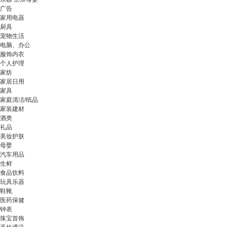
广告
家用电器
厨具
宠物生活
电脑、办公
服饰内衣
个人护理
家纺
家居日用
家具
家庭清洁/纸品
家装建材
酒类
礼品
美妆护肤
母婴
汽车用品
生鲜
食品饮料
玩具乐器
鞋靴
医药保健
钟表
珠宝首饰