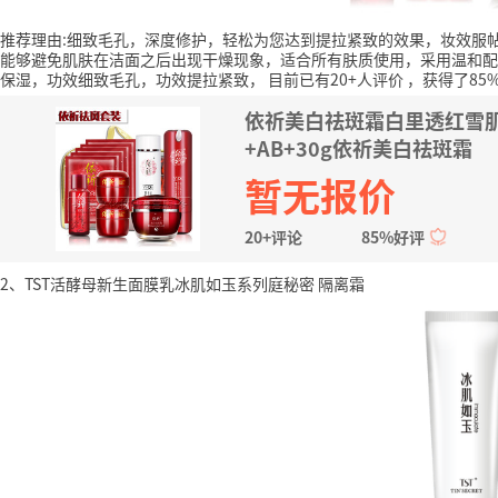
推荐理由:细致毛孔，深度修护，轻松为您达到提拉紧致的效果，妆效服
能够避免肌肤在洁面之后出现干燥现象，适合所有肤质使用，采用温和配
保湿，功效细致毛孔，功效提拉紧致，
目前已有20+人评价
，获得了85
依祈美白祛斑霜白里透红雪肌
+AB+30g依祈美白祛斑霜
暂无报价
20+评论
85%好评
2、TST活酵母新生面膜乳冰肌如玉系列庭秘密 隔离霜