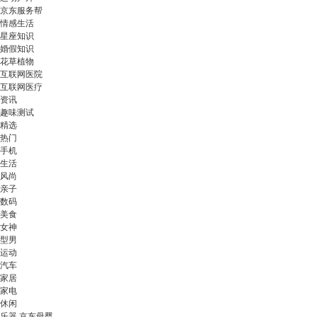
京东服务帮
情感生活
星座知识
婚假知识
花草植物
互联网医院
互联网医疗
资讯
趣味测试
精选
热门
手机
生活
风尚
亲子
数码
美食
女神
型男
运动
汽车
家居
家电
休闲
乐器 京东母婴