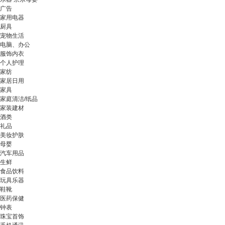
广告
家用电器
厨具
宠物生活
电脑、办公
服饰内衣
个人护理
家纺
家居日用
家具
家庭清洁/纸品
家装建材
酒类
礼品
美妆护肤
母婴
汽车用品
生鲜
食品饮料
玩具乐器
鞋靴
医药保健
钟表
珠宝首饰