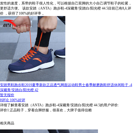
发性的速度，系带的鞋子很人性化，可以根据自己双脚的大小自己调节鞋子的松紧，
更舒适方便。
该款安踏（ANTA）跑步鞋-4深藏青/安踏白/阳光橙 44.5目前已有8人评
价
，获得了100%的好评率
。
安踏男鞋跑步鞋2019夏季新款正品透气网面运动鞋男士春季耐磨跑鞋舒适休闲鞋子 -4
深藏青/安踏白/阳光橙 42
暂无报价
8评论
100%好评
详细了解查看安踏（ANTA）跑步鞋-4深藏青/安踏白/阳光橙 44.5的用户评价:
评价1:正品鞋子，穿着合脚舒服，很喜欢，大牌子值得信赖
相关商品