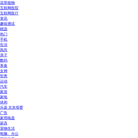
花草植物
互联网医院
互联网医疗
资讯
趣味测试
精选
热门
手机
生活
风尚
亲子
数码
美食
女神
型男
运动
汽车
家居
家电
休闲
乐器 京东母婴
广告
家用电器
厨具
宠物生活
电脑、办公