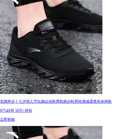
安踏悠步丨七夕情人节礼物运动鞋男鞋跑步鞋男轻便减震黑色休闲鞋
97%好评
50万+评价
立即抢购