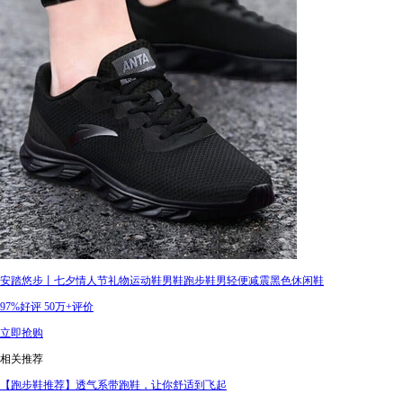
安踏悠步丨七夕情人节礼物运动鞋男鞋跑步鞋男轻便减震黑色休闲鞋
97%好评
50万+评价
立即抢购
相关推荐
【跑步鞋推荐】透气系带跑鞋，让你舒适到飞起