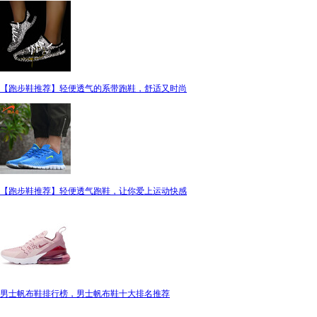
【跑步鞋推荐】轻便透气的系带跑鞋，舒适又时尚
【跑步鞋推荐】轻便透气跑鞋，让你爱上运动快感
男士帆布鞋排行榜，男士帆布鞋十大排名推荐