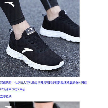
安踏悠步丨七夕情人节礼物运动鞋男鞋跑步鞋男轻便减震黑色休闲鞋
97%好评
50万+评价
立即抢购