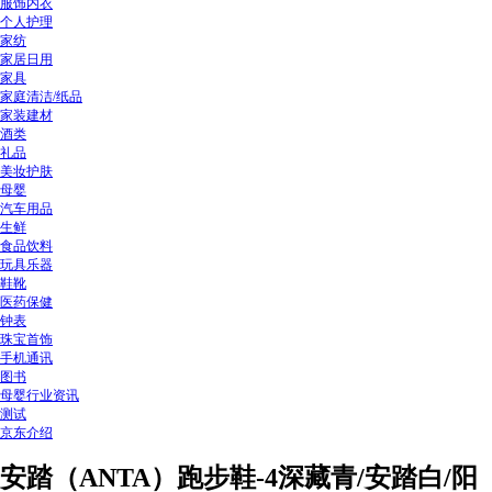
服饰内衣
个人护理
家纺
家居日用
家具
家庭清洁/纸品
家装建材
酒类
礼品
美妆护肤
母婴
汽车用品
生鲜
食品饮料
玩具乐器
鞋靴
医药保健
钟表
珠宝首饰
手机通讯
图书
母婴行业资讯
测试
京东介绍
安踏（ANTA）跑步鞋-4深藏青/安踏白/阳