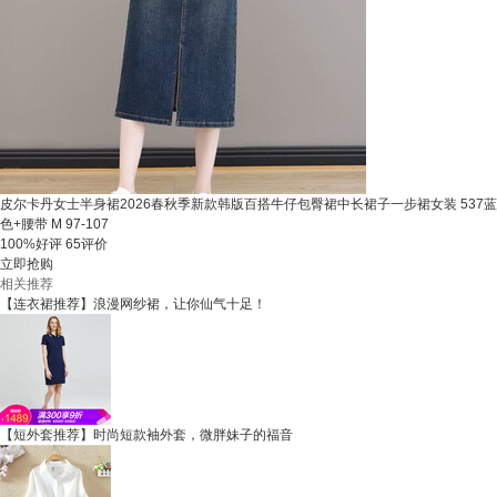
皮尔卡丹女士半身裙2026春秋季新款韩版百搭牛仔包臀裙中长裙子一步裙女装 537蓝
色+腰带 M 97-107
100%好评
65评价
立即抢购
相关推荐
【连衣裙推荐】浪漫网纱裙，让你仙气十足！
【短外套推荐】时尚短款袖外套，微胖妹子的福音