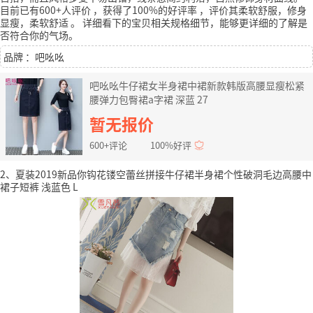
目前已有600+人评价
，获得了100%的好评率
，评价其柔软舒服，修身
显瘦，柔软舒适
。
详细看下的宝贝相关规格细节，能够更详细的了解是
否符合你的气场。
品牌 ：吧吆吆
吧吆吆牛仔裙女半身裙中裙新款韩版高腰显瘦松紧
腰弹力包臀裙a字裙 深蓝 27
暂无报价
600+评论
100%好评
2、夏装2019新品你钩花镂空蕾丝拼接牛仔裙半身裙个性破洞毛边高腰中
裙子短裤 浅蓝色 L