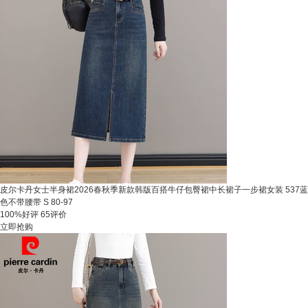
皮尔卡丹女士半身裙2026春秋季新款韩版百搭牛仔包臀裙中长裙子一步裙女装 537蓝
色不带腰带 S 80-97
100%好评
65评价
立即抢购