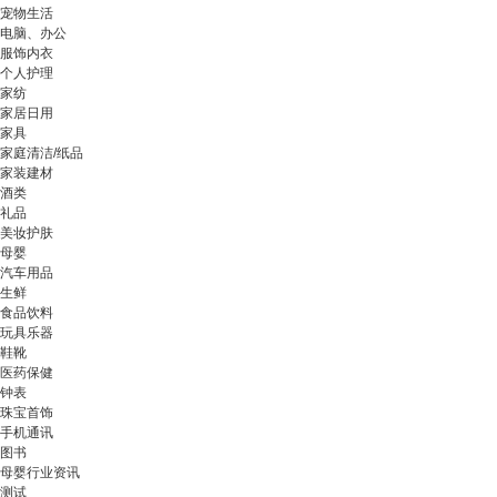
宠物生活
电脑、办公
服饰内衣
个人护理
家纺
家居日用
家具
家庭清洁/纸品
家装建材
酒类
礼品
美妆护肤
母婴
汽车用品
生鲜
食品饮料
玩具乐器
鞋靴
医药保健
钟表
珠宝首饰
手机通讯
图书
母婴行业资讯
测试