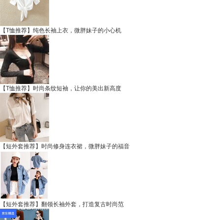
【T恤推荐】纯色长袖上衣，微胖妹子的小心机
【T恤推荐】时尚条纹短袖，让你的美出新高度
【短外套推荐】时尚修身连衣裙，微胖妹子的福音
【短外套推荐】翻领长袖外套，打造复古时尚范