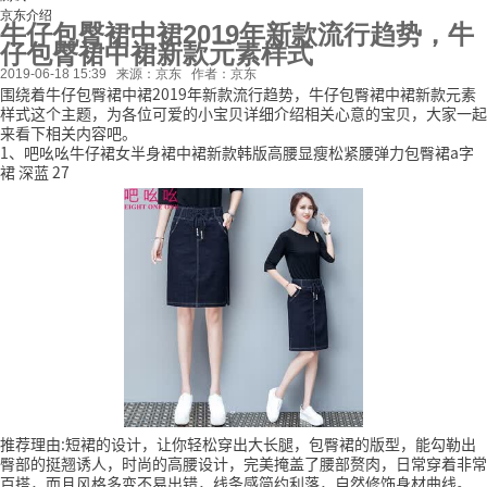
京东介绍
牛仔包臀裙中裙2019年新款流行趋势，牛
仔包臀裙中裙新款元素样式
2019-06-18 15:39
来源：京东
作者：京东
围绕着牛仔包臀裙中裙2019年新款流行趋势，牛仔包臀裙中裙新款元素
样式这个主题，为各位可爱的小宝贝详细介绍相关心意的宝贝，大家一起
来看下相关内容吧。
1、吧吆吆牛仔裙女半身裙中裙新款韩版高腰显瘦松紧腰弹力包臀裙a字
裙 深蓝 27
推荐理由:短裙的设计，让你轻松穿出大长腿，包臀裙的版型，能勾勒出
臀部的挺翘诱人，时尚的高腰设计，完美掩盖了腰部赘肉，日常穿着非常
百搭，而且风格多变不易出错，线条感简约利落，自然修饰身材曲线。