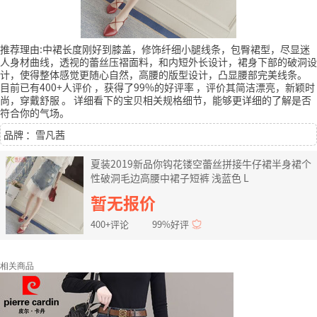
推荐理由:中裙长度刚好到膝盖，修饰纤细小腿线条，包臀裙型，尽显迷
人身材曲线，透视的蕾丝压褶面料，和内短外长设计，裙身下部的破洞设
计，使得整体感觉更随心自然，高腰的版型设计，凸显腰部完美线条。
目前已有400+人评价
，获得了99%的好评率
，评价其简洁漂亮，新颖时
尚，穿戴舒服
。
详细看下的宝贝相关规格细节，能够更详细的了解是否
符合你的气场。
品牌 ：雪凡茜
夏装2019新品你钩花镂空蕾丝拼接牛仔裙半身裙个
性破洞毛边高腰中裙子短裤 浅蓝色 L
暂无报价
400+评论
99%好评
相关商品