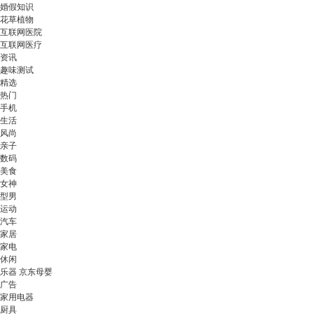
婚假知识
花草植物
互联网医院
互联网医疗
资讯
趣味测试
精选
热门
手机
生活
风尚
亲子
数码
美食
女神
型男
运动
汽车
家居
家电
休闲
乐器 京东母婴
广告
家用电器
厨具