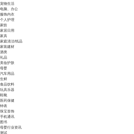
宠物生活
电脑、办公
服饰内衣
个人护理
家纺
家居日用
家具
家庭清洁/纸品
家装建材
酒类
礼品
美妆护肤
母婴
汽车用品
生鲜
食品饮料
玩具乐器
鞋靴
医药保健
钟表
珠宝首饰
手机通讯
图书
母婴行业资讯
测试