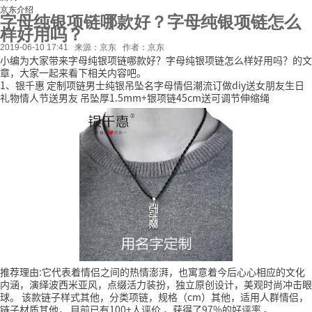
京东介绍
字母纯银项链哪款好？字母纯银项链怎么
样好用吗？
2019-06-10 17:41
来源：京东
作者：京东
小编为大家带来字母纯银项链哪款好？字母纯银项链怎么样好用吗？的文
章，大家一起来看下相关内容吧。
1、银千惠 定制项链男士纯银吊坠名字母情侣潮流订做diy送女朋友生日
礼物情人节送男友 吊坠厚1.5mm+银项链45cm送可调节伸缩绳
推荐理由:它代表着情侣之间的热情澎湃，也寓意着今后心心相应的文化
内涵，演绎波西米亚风，点缀活力装扮，独立原创设计，美观时尚冲击眼
球。
该款链子样式其他，分类项链，规格（cm）其他，适用人群情侣，
链子材质其他，
目前已有100+人评价
，获得了97%的好评率
。