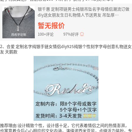
银千惠 定制项链男士纯银吊坠名字母情侣潮流订做
diy送女朋友生日礼物情人节送男友 吊坠厚
1.5mm+银项链45cm送可调节伸缩绳
暂无报价
100+评论
97%好评
2、合爱 定制名字纯银手链女情侣diy925纯银个性刻字字母创意礼物送女
友 天鹅款
推荐理由:设计精致个性，设计感十足，它代表着情侣之间的热情澎湃，
也寓意着今后心心相应的文化内涵，演绎波西米亚风，点缀活力装扮，专