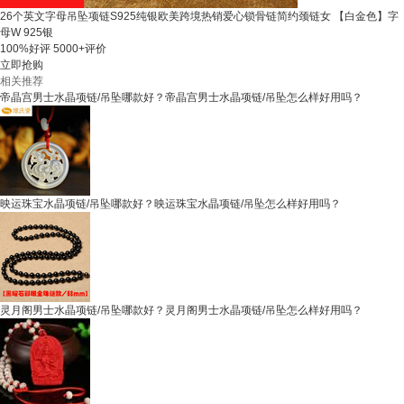
26个英文字母吊坠项链S925纯银欧美跨境热销爱心锁骨链简约颈链女 【白金色】字
母W 925银
100%好评
5000+评价
立即抢购
相关推荐
帝晶宫男士水晶项链/吊坠哪款好？帝晶宫男士水晶项链/吊坠怎么样好用吗？
映运珠宝水晶项链/吊坠哪款好？映运珠宝水晶项链/吊坠怎么样好用吗？
灵月阁男士水晶项链/吊坠哪款好？灵月阁男士水晶项链/吊坠怎么样好用吗？