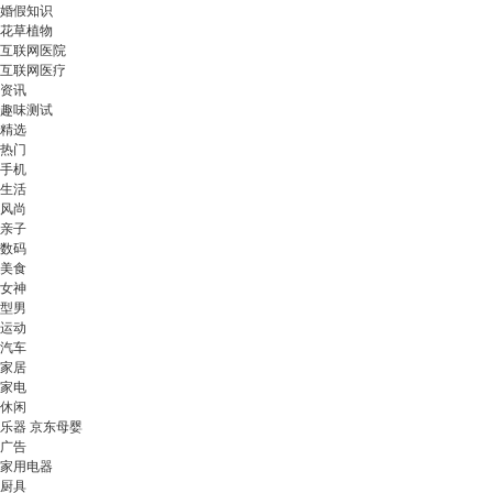
婚假知识
花草植物
互联网医院
互联网医疗
资讯
趣味测试
精选
热门
手机
生活
风尚
亲子
数码
美食
女神
型男
运动
汽车
家居
家电
休闲
乐器 京东母婴
广告
家用电器
厨具