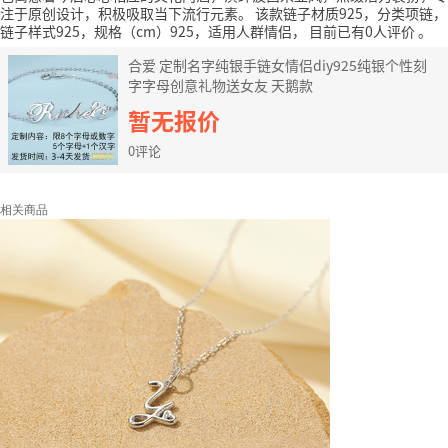
注于原创设计，积极吸取当下流行元素。
该款链子材质925，分类项链，
链子样式925，规格（cm）925，适用人群情侣，
目前已有0人评价
。
合爱 定制名字纯银手链女情侣diy925纯银个性刻
字字母创意礼物送女友 天鹅款
暂无报价
0评论
相关商品