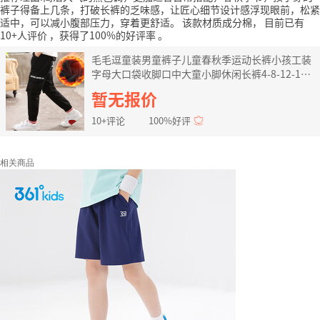
裤子得备上几条，打破长裤的乏味感，让匠心细节设计感浮现眼前，松紧
适中，可以减小腹部压力，穿着更舒适。
该款材质成分棉，
目前已有
10+人评价
，获得了100%的好评率
。
毛毛逗童装男童裤子儿童春秋季运动长裤小孩工装
字母大口袋收脚口中大童小脚休闲长裤4-8-12-15
岁 加绒黑色 160码建议身高160cm左右
暂无报价
10+评论
100%好评
相关商品