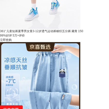
361°儿童短裤夏季男女童3-12岁透气运动裤梭织五分裤 藏青 150
99%好评
5万+评价
立即抢购