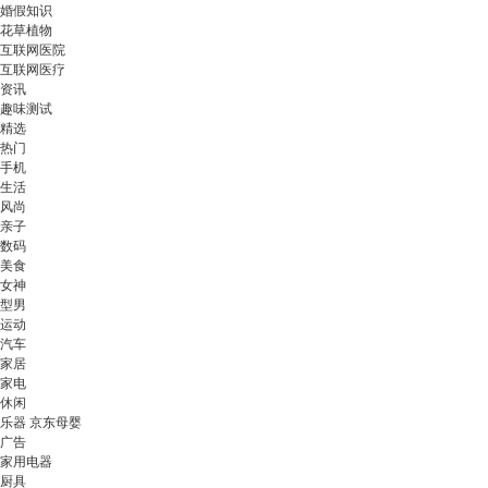
婚假知识
花草植物
互联网医院
互联网医疗
资讯
趣味测试
精选
热门
手机
生活
风尚
亲子
数码
美食
女神
型男
运动
汽车
家居
家电
休闲
乐器 京东母婴
广告
家用电器
厨具