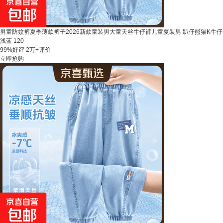
男童防蚊裤夏季薄款裤子2026新款童装男大童天丝牛仔裤儿童夏装男 趴仔熊猫K牛仔
浅蓝 120
99%好评
2万+评价
立即抢购