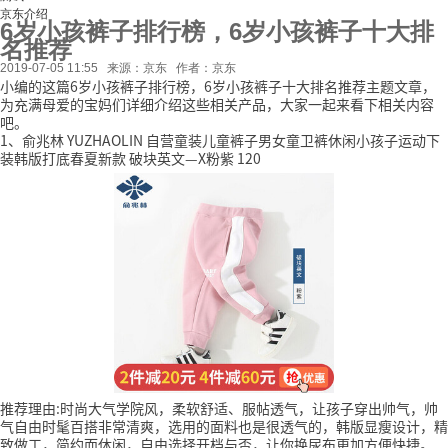
京东介绍
6岁小孩裤子排行榜，6岁小孩裤子十大排
名推荐
2019-07-05 11:55
来源：京东
作者：京东
小编的这篇6岁小孩裤子排行榜，6岁小孩裤子十大排名推荐主题文章，
为充满母爱的宝妈们详细介绍这些相关产品，大家一起来看下相关内容
吧。
1、俞兆林 YUZHAOLIN 自营童装儿童裤子男女童卫裤休闲小孩子运动下
装韩版打底春夏新款 破块英文—X粉紫 120
推荐理由:时尚大气学院风，柔软舒适、服帖透气，让孩子穿出帅气，帅
气自由时髦百搭非常清爽，选用的面料也是很透气的，韩版显瘦设计，精
致做工，简约而休闲，自由选择开档与否，让你换尿布更加方便快捷。