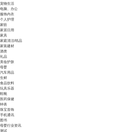
宠物生活
电脑、办公
服饰内衣
个人护理
家纺
家居日用
家具
家庭清洁/纸品
家装建材
酒类
礼品
美妆护肤
母婴
汽车用品
生鲜
食品饮料
玩具乐器
鞋靴
医药保健
钟表
珠宝首饰
手机通讯
图书
母婴行业资讯
测试