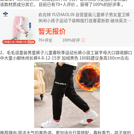
该款材质成分其它，
目前已有70+人评价
，获得了100%的好评率
。
俞兆林 YUZHAOLIN 自营童装儿童裤子男女童卫裤
休闲小孩子运动下装韩版打底春夏新款 破块英文—
X粉紫 120
暂无报价
70+评论
100%好评
2、毛毛逗童装男童裤子儿童春秋季运动长裤小孩工装字母大口袋收脚口
中大童小脚休闲长裤4-8-12-15岁 加绒黑色 160码建议身高160cm左右
推荐理由:简洁大气的黑色调，更加适合日常搭配，春秋季节，孩子穿的