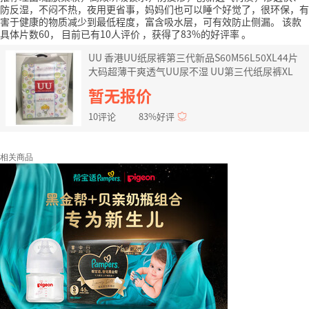
防反湿，不闷不热，夜用更省事，妈妈们也可以睡个好觉了，很环保，有
害于健康的物质减少到最低程度，富含吸水层，可有效防止侧漏。
该款
具体片数60，
目前已有10人评价
，获得了83%的好评率
。
UU 香港UU纸尿裤第三代新品S60M56L50XL44片
大码超薄干爽透气UU尿不湿 UU第三代纸尿裤XL
暂无报价
10评论
83%好评
相关商品