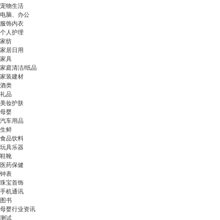
宠物生活
电脑、办公
服饰内衣
个人护理
家纺
家居日用
家具
家庭清洁/纸品
家装建材
酒类
礼品
美妆护肤
母婴
汽车用品
生鲜
食品饮料
玩具乐器
鞋靴
医药保健
钟表
珠宝首饰
手机通讯
图书
母婴行业资讯
测试