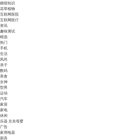
婚假知识
花草植物
互联网医院
互联网医疗
资讯
趣味测试
精选
热门
手机
生活
风尚
亲子
数码
美食
女神
型男
运动
汽车
家居
家电
休闲
乐器 京东母婴
广告
家用电器
厨具