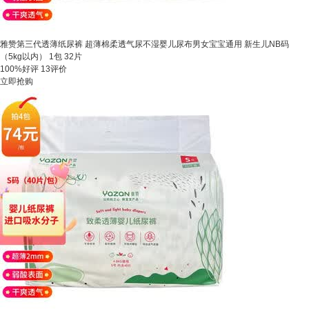
雅赞第三代透薄纸尿裤 超薄棉柔透气尿不湿婴儿尿布男女宝宝通用 新生儿NB码
（5kg以内） 1包 32片
100%好评
13评价
立即抢购