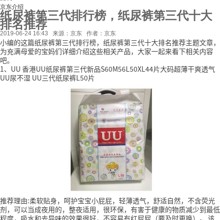
京东介绍
纸尿裤第三代排行榜，纸尿裤第三代十大
排名推荐
2019-06-24 16:43
来源：京东
作者：京东
小编的这篇纸尿裤第三代排行榜，纸尿裤第三代十大排名推荐主题文章，
为充满母爱的宝妈们详细介绍这些相关产品，大家一起来看下相关内容
吧。
1、UU 香港UU纸尿裤第三代新品S60M56L50XL44片大码超薄干爽透气
UU尿不湿 UU三代纸尿裤L50片
推荐理由:柔软贴身，呵护宝宝小屁屁，轻薄透气，舒适自然，不含荧光
剂，可以当成夜用的，整夜适用，很环保，有害于健康的物质减少到最低
程度，吸水和去异味的效果很好，不容易有红屁屁（要及时更换）。
该