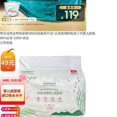
帮宝适黑金帮纸尿裤S码46尿裤尿不湿+贝亲玻璃奶瓶第三代婴儿奶瓶
96%好评
1000+评价
立即抢购