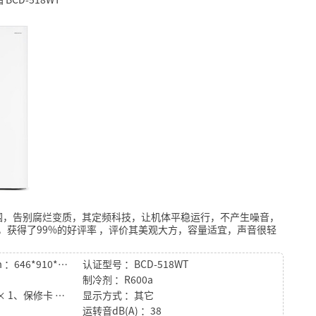
围，告别腐烂变质，其定频科技，让机体平稳运行，不产生噪音，
，获得了99%的好评率
，评价其美观大方，容量适宜，声音很轻
。
产品尺寸（深x宽x高）mm ：646*910*1786
认证型号 ：BCD-518WT
制冷剂 ：R600a
特性 ：整机× 1、说明书 × 1、保修卡 × 1
显示方式 ：其它
运转音dB(A) ：38