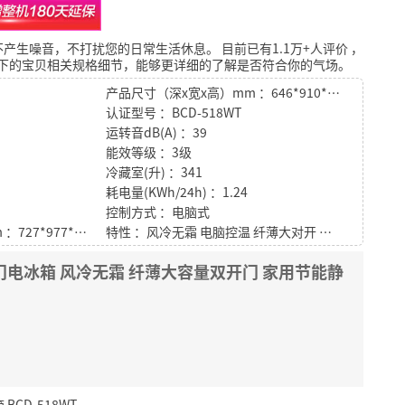
不产生噪音，不打扰您的日常生活休息。
目前已有1.1万+人评价
，
下的宝贝相关规格细节，能够更详细的了解是否符合你的气场。
产品尺寸（深x宽x高）mm ：646*910*1786
认证型号 ：BCD-518WT
运转音dB(A) ：39
能效等级 ：3级
冷藏室(升) ：341
耗电量(KWh/24h) ：1.24
控制方式 ：电脑式
包装尺寸（深x宽x高）mm ：727*977*1896
特性 ：风冷无霜 电脑控温 纤薄大对开 适家空间 深冷速冻 整机保鲜
升 对开门电冰箱 风冷无霜 纤薄大容量双开门 家用节能静
CD-518WT