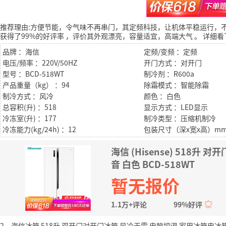
推荐理由:方便节能，令气味不再串门，其定频科技，让机体平稳运行，
获得了99%的好评率
，评价其外观漂亮，容量适宜，高端大气
。
详细看
品牌 ：海信
定频/变频 ：定频
电压/频率 ：220V/50HZ
开门方式 ：对开门
型号 ：BCD-518WT
制冷剂 ：R600a
产品重量（kg） ：94
除霜模式 ：智能除霜
制冷方式 ：风冷
颜色 ：白色
总容积(升) ：518
显示方式 ：LED显示
冷冻室(升) ：177
制冷类型 ：压缩机制冷
冷冻能力(kg/24h) ：12
海信 (Hisense) 518
音 白色 BCD-518WT
暂无报价
1.1万+评论
99%好评
2、海信冰箱 518升 双开门对开门冰箱 风冷无霜 电脑控温 家用冰箱电冰箱 B