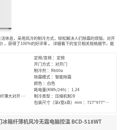
生活休息，采用风冷的制冷方式，轻松解决人们除霜的烦恼，对开
价
，获得了100%的好评率
。
详细看下的宝贝相关规格细节，能
定频/变频 ：定频
开门方式 ：对开门
制冷剂 ：R600a
除霜模式 ：智能除霜
颜色 ：白色
耗电量(KWh/24h) ：1.24
特性 ：风冷无霜 电脑控温 纤薄大对开 适家空间等
制冷类型 ：压缩机制冷
包装尺寸（深x宽x高）mm ：727*977*1896
 对开门冰箱纤薄机风冷无霜电脑控温 BCD-518WT