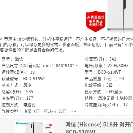
推荐理由:其定频科技，让机体平稳运行，不产生噪音，不打扰您的日常
门的冰箱，可以储存更多的食物，彩钢面板，坚固耐用。
目前已有4人评
够更详细的了解是否符合你的气场。
品牌 ：海信
冷藏室(升) ：341
产品尺寸（深x宽x高）mm ：646*910*1786
电压/频率 ：220V/50HZ
运转音dB(A) ：39
型号 ：BCD-518WT
认证型号 ：BCD-518WT
产品重量（kg） ：94
制冷方式 ：风冷
能效等级 ：3级
总容积(升) ：535
显示方式 ：LED显示
冷冻室(升) ：177
控制方式 ：电脑式
冷冻能力(kg/24h) ：12
气候类型 ：热带（T）-亚热带（ST）--温带（N）－亚热带型（SN）
海信 (Hisense) 518升
BCD-518WT