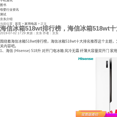
手机通讯
图书
母婴行业资讯
测试
京东介绍
当前位置 :
首页
>
家用电器
>
正文
海信冰箱518wt排行榜，海信冰箱518wt
2019-07-02 17:29
来源：京东
作者：京东
围绕着海信冰箱518wt排行榜，海信冰箱518wt十大排名推荐这个主
关内容吧。
1、海信 (Hisense) 518升 对开门电冰箱 风冷无霜 纤薄大容量双开门 家用