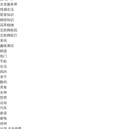
京东服务帮
情感生活
星座知识
婚假知识
花草植物
互联网医院
互联网医疗
资讯
趣味测试
精选
热门
手机
生活
风尚
亲子
数码
美食
女神
型男
运动
汽车
家居
家电
休闲
乐器 京东母婴