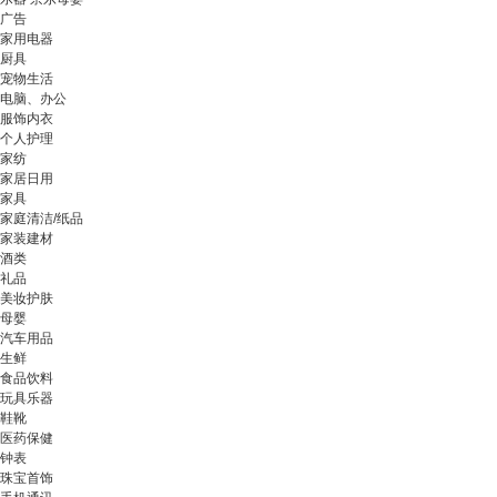
广告
家用电器
厨具
宠物生活
电脑、办公
服饰内衣
个人护理
家纺
家居日用
家具
家庭清洁/纸品
家装建材
酒类
礼品
美妆护肤
母婴
汽车用品
生鲜
食品饮料
玩具乐器
鞋靴
医药保健
钟表
珠宝首饰