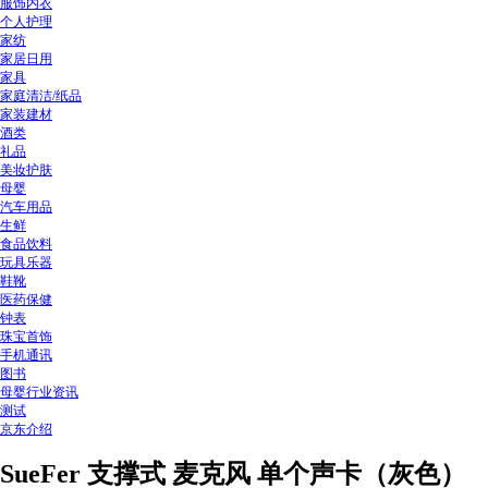
服饰内衣
个人护理
家纺
家居日用
家具
家庭清洁/纸品
家装建材
酒类
礼品
美妆护肤
母婴
汽车用品
生鲜
食品饮料
玩具乐器
鞋靴
医药保健
钟表
珠宝首饰
手机通讯
图书
母婴行业资讯
测试
京东介绍
SueFer 支撑式 麦克风 单个声卡（灰色）