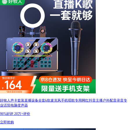
好牧人声卡套装直播设备全套k歌麦克风手机唱歌专用网红抖音主播户外配音录音专
业话筒电脑变声器
96%好评
20万+评价
立即抢购