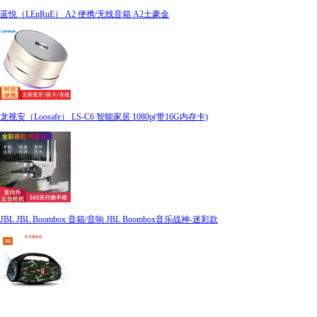
蓝悦（LEnRuE） A2 便携/无线音箱 A2土豪金
龙视安（Loosafe） LS-C6 智能家居 1080p(带16G内存卡)
JBL JBL Boombox 音箱/音响 JBL Boombox音乐战神-迷彩款