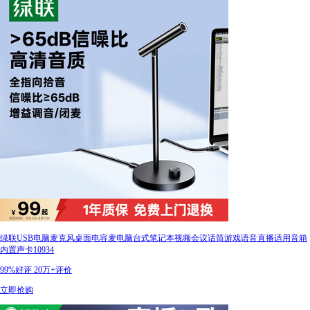
绿联USB电脑麦克风桌面电容麦电脑台式笔记本视频会议话筒游戏语音直播适用音箱
内置声卡10934
99%好评
20万+评价
立即抢购