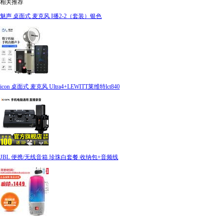
相关推荐
魅声 桌面式 麦克风 I播2-2（套装）银色
icon 桌面式 麦克风 Ultra4+LEWITT莱维特lct840
JBL 便携/无线音箱 珍珠白套餐 收纳包+音频线