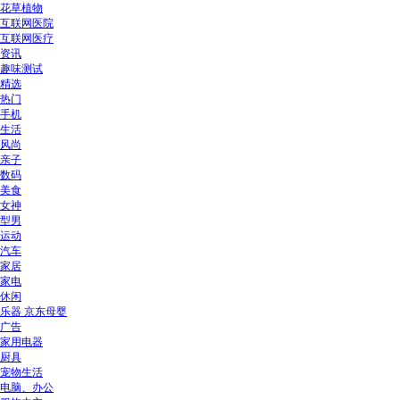
花草植物
互联网医院
互联网医疗
资讯
趣味测试
精选
热门
手机
生活
风尚
亲子
数码
美食
女神
型男
运动
汽车
家居
家电
休闲
乐器 京东母婴
广告
家用电器
厨具
宠物生活
电脑、办公