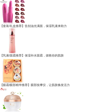
【套装/礼盒推荐】告别油光满面，保湿乳液来助力
【乳液/面霜推荐】保湿补水面霜，拯救你的肌肤
【眼霜/眼部精华推荐】眼部按摩仪，让肌肤焕发活力