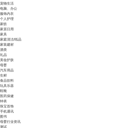
宠物生活
电脑、办公
服饰内衣
个人护理
家纺
家居日用
家具
家庭清洁/纸品
家装建材
酒类
礼品
美妆护肤
母婴
汽车用品
生鲜
食品饮料
玩具乐器
鞋靴
医药保健
钟表
珠宝首饰
手机通讯
图书
母婴行业资讯
测试