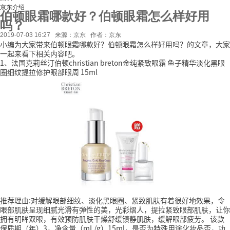
京东介绍
伯顿眼霜哪款好？伯顿眼霜怎么样好用
吗？
2019-07-03 16:27
来源：京东
作者：京东
小编为大家带来伯顿眼霜哪款好？伯顿眼霜怎么样好用吗？的文章，大家
一起来看下相关内容吧。
1、法国克莉丝汀伯顿christian breton金纯紧致眼霜 鱼子精华淡化黑眼
圈细纹提拉修护眼部眼周 15ml
推荐理由:对缓解眼部细纹、淡化黑眼圈、紧致肌肤有着很好地效果，令
眼部肌肤呈现细腻光滑有弹性的美，光彩熠人，提拉紧致眼部肌肤，让你
拥有明眸双眼，有效预防肌肤干燥舒缓镇静肌肤，缓解眼部疲劳。
该款
保质期（年）3，净含量（mL/g）15ml，是否为特殊用途化妆品否，功