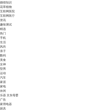
婚假知识
花草植物
互联网医院
互联网医疗
资讯
趣味测试
精选
热门
手机
生活
风尚
亲子
数码
美食
女神
型男
运动
汽车
家居
家电
休闲
乐器 京东母婴
广告
家用电器
厨具