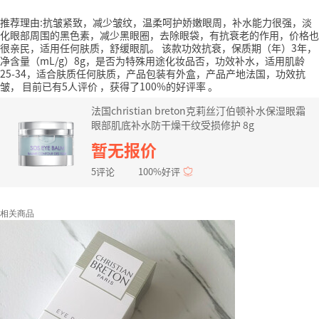
推荐理由:抗皱紧致，减少皱纹，温柔呵护娇嫩眼周，补水能力很强，淡
化眼部周围的黑色素，减少黑眼圈，去除眼袋，有抗衰老的作用，价格也
很亲民，适用任何肤质，舒缓眼肌。
该款功效抗衰，保质期（年）3年，
净含量（mL/g）8g，是否为特殊用途化妆品否，功效补水，适用肌龄
25-34，适合肤质任何肤质，产品包装有外盒，产品产地法国，功效抗
皱，
目前已有5人评价
，获得了100%的好评率
。
法国christian breton克莉丝汀伯顿补水保湿眼霜
眼部肌底补水防干燥干纹受损修护 8g
暂无报价
5评论
100%好评
相关商品