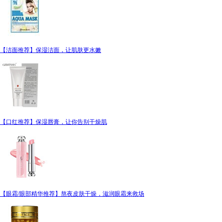
【洁面推荐】保湿洁面，让肌肤更水嫩
【口红推荐】保湿唇膏，让你告别干燥肌
【眼霜/眼部精华推荐】熬夜皮肤干燥，滋润眼霜来救场