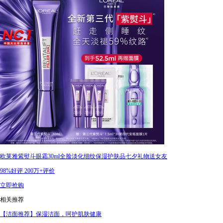
欧莱雅紫熨斗眼霜30ml全脸淡化细纹保湿护肤品七夕礼物送女友
98%好评
200万+评价
立即抢购
相关推荐
【洁面推荐】保湿洁面，呵护肌肤健康