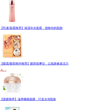
【乳液/面霜推荐】保湿补水面霜，拯救你的肌肤
【眼霜/眼部精华推荐】眼部按摩仪，让肌肤焕发活力
【面膜推荐】滋养睡眠面膜，打造水润肌肤