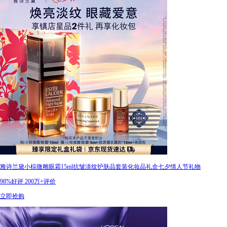
雅诗兰黛小棕微雕眼霜15ml抗皱淡纹护肤品套装化妆品礼盒七夕情人节礼物
98%好评
200万+评价
立即抢购