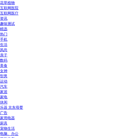
花草植物
互联网医院
互联网医疗
资讯
趣味测试
精选
热门
手机
生活
风尚
亲子
数码
美食
女神
型男
运动
汽车
家居
家电
休闲
乐器 京东母婴
广告
家用电器
厨具
宠物生活
电脑、办公