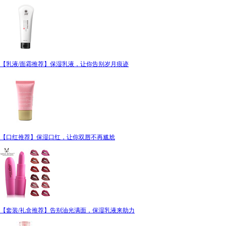
【乳液/面霜推荐】保湿乳液，让你告别岁月痕迹
【口红推荐】保湿口红，让你双唇不再尴尬
【套装/礼盒推荐】告别油光满面，保湿乳液来助力