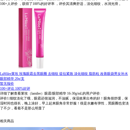
100+人评价
，获得了100%的好评率
，评价其清爽舒适，淡化细纹，水润光滑
。
LaMilee莱玫 玫瑰眼霜去黑眼圈 去细纹 提拉紧致 淡化细纹 脂肪粒 改善眼袋男女补水
眼部精华 20g/支
暂无报价
100+评论
100%好评
详细了解查看莱玫（lamilee）眼霜/眼部精华 16-30g/mL的用户评价:
评价1:细纹淡化了哦，眼霜还很滋润，不油腻，保湿效果出奇的好！眼角很舒缓，保
湿时间也很长，晚上涂好，早上起来眼角非常舒服！很是水嫩有弹性，黑眼圈也变淡
了不少，看着不是那么明显了
相关商品