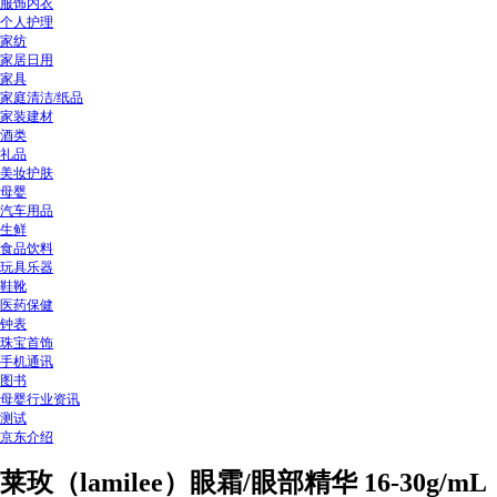
服饰内衣
个人护理
家纺
家居日用
家具
家庭清洁/纸品
家装建材
酒类
礼品
美妆护肤
母婴
汽车用品
生鲜
食品饮料
玩具乐器
鞋靴
医药保健
钟表
珠宝首饰
手机通讯
图书
母婴行业资讯
测试
京东介绍
莱玫（lamilee）眼霜/眼部精华 16-30g/mL