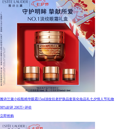
雅诗兰黛小棕瓶精华眼霜15ml淡纹抗老护肤品套装化妆品礼七夕情人节礼物
98%好评
200万+评价
立即抢购