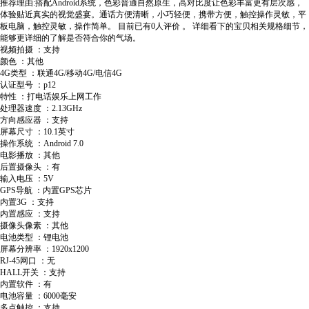
推荐理由:搭配Android系统，色彩普通自然原生，高对比度让色彩丰富更有层次感，
体验贴近真实的视觉盛宴。通话方便清晰，小巧轻便，携带方便，触控操作灵敏，平
板电脑，触控灵敏，操作简单。
目前已有0人评价
。
详细看下的宝贝相关规格细节，
能够更详细的了解是否符合你的气场。
视频拍摄 ：支持
颜色 ：其他
4G类型 ：联通4G/移动4G/电信4G
认证型号 ：p12
特性 ：打电话娱乐上网工作
处理器速度 ：2.13GHz
方向感应器 ：支持
屏幕尺寸 ：10.1英寸
操作系统 ：Android 7.0
电影播放 ：其他
后置摄像头 ：有
输入电压 ：5V
GPS导航 ：内置GPS芯片
内置3G ：支持
内置感应 ：支持
摄像头像素 ：其他
电池类型 ：锂电池
屏幕分辨率 ：1920x1200
RJ-45网口 ：无
HALL开关 ：支持
内置软件 ：有
电池容量 ：6000毫安
多点触控 ：支持