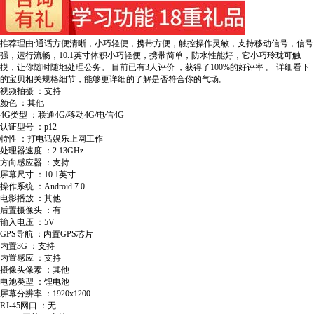
推荐理由:通话方便清晰，小巧轻便，携带方便，触控操作灵敏，支持移动信号，信号
强，运行流畅，10.1英寸体积小巧轻便，携带简单，防水性能好，它小巧玲珑可触
摸，让你随时随地处理公务。
目前已有3人评价
，获得了100%的好评率
。
详细看下
的宝贝相关规格细节，能够更详细的了解是否符合你的气场。
视频拍摄 ：支持
颜色 ：其他
4G类型 ：联通4G/移动4G/电信4G
认证型号 ：p12
特性 ：打电话娱乐上网工作
处理器速度 ：2.13GHz
方向感应器 ：支持
屏幕尺寸 ：10.1英寸
操作系统 ：Android 7.0
电影播放 ：其他
后置摄像头 ：有
输入电压 ：5V
GPS导航 ：内置GPS芯片
内置3G ：支持
内置感应 ：支持
摄像头像素 ：其他
电池类型 ：锂电池
屏幕分辨率 ：1920x1200
RJ-45网口 ：无