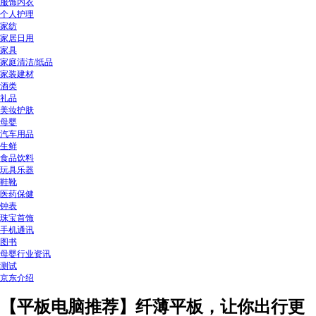
服饰内衣
个人护理
家纺
家居日用
家具
家庭清洁/纸品
家装建材
酒类
礼品
美妆护肤
母婴
汽车用品
生鲜
食品饮料
玩具乐器
鞋靴
医药保健
钟表
珠宝首饰
手机通讯
图书
母婴行业资讯
测试
京东介绍
【平板电脑推荐】纤薄平板，让你出行更