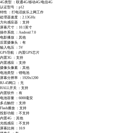
4G类型 ：联通4G/移动4G/电信4G
认证型号 ：p12
特性 ：打电话娱乐上网工作
处理器速度 ：2.13GHz
方向感应器 ：支持
屏幕尺寸 ：10.1英寸
操作系统 ：Android 7.0
电影播放 ：其他
后置摄像头 ：有
输入电压 ：5V
GPS导航 ：内置GPS芯片
内置3G ：支持
内置感应 ：支持
摄像头像素 ：其他
电池类型 ：锂电池
屏幕分辨率 ：1920x1200
RJ-45网口 ：无
HALL开关 ：支持
内置软件 ：有
电池容量 ：6000毫安
多点触控 ：支持
Flash播放 ：支持
投影功能 ：不支持
内置4G ：其他
光线感应 ：不支持
屏幕比例 ：16:9