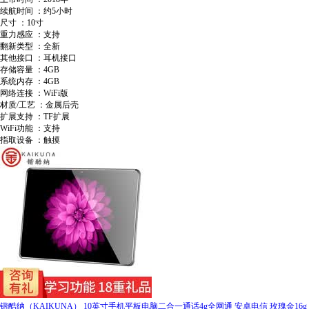
续航时间 ：约5小时
尺寸 ：10寸
重力感应 ：支持
翻新类型 ：全新
其他接口 ：耳机接口
存储容量 ：4GB
系统内存 ：4GB
网络连接 ：WiFi版
材质/工艺 ：金属后壳
扩展支持 ：TF扩展
WiFi功能 ：支持
指取设备 ：触摸
锴酷纳（KAIKUNA） 10英寸手机平板电脑二合一通话4g全网通 安卓电信 玫瑰金16g