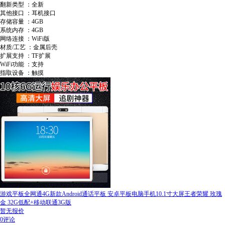
翻新类型 ：全新
其他接口 ：耳机接口
存储容量 ：4GB
系统内存 ：4GB
网络连接 ：WiFi版
材质/工艺 ：金属后壳
扩展支持 ：TF扩展
WiFi功能 ：支持
指取设备 ：触摸
游戏平板全网通4G新款Android通话平板 安卓平板电脑手机10.1寸大屏王者荣耀 玫瑰
金 32G低配+移动联通3G版
暂无报价
0评论