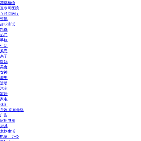
花草植物
互联网医院
互联网医疗
资讯
趣味测试
精选
热门
手机
生活
风尚
亲子
数码
美食
女神
型男
运动
汽车
家居
家电
休闲
乐器 京东母婴
广告
家用电器
厨具
宠物生活
电脑、办公