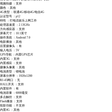
视频拍摄 ：支持
颜色 ：其他
4G类型 ：联通4G/移动4G/电信4G
认证型号 ：p12
特性 ：打电话娱乐上网工作
处理器速度 ：2.13GHz
方向感应器 ：支持
屏幕尺寸 ：10.1英寸
操作系统 ：Android 7.0
电影播放 ：其他
后置摄像头 ：有
输入电压 ：5V
GPS导航 ：内置GPS芯片
内置3G ：支持
内置感应 ：支持
摄像头像素 ：其他
电池类型 ：锂电池
屏幕分辨率 ：1920x1200
RJ-45网口 ：无
HALL开关 ：支持
内置软件 ：有
电池容量 ：6000毫安
多点触控 ：支持
Flash播放 ：支持
投影功能 ：不支持
内置4G ：其他