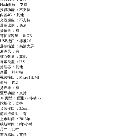
Flash播放 ：支持
投影功能 ：不支持
内置4G ：其他
光线感应 ：不支持
屏幕比例 ：16:9
摄像头 ：有
可扩展容量 ：64GB
USB接口 ：标准2.0
屏幕描述 ：高清大屏
麦克风 ：有
核心数量 ：其他
屏幕类型 ：IPS
处理器 ：其他
净重 ：约450g
视频接口 ：Micro HDMI
型号 ：P12
扬声器 ：有
蓝牙功能 ：支持
3G类型 ：联通3G/移动3G
陀螺仪 ：支持
音频接口 ：3.5mm
前置摄像头 ：有
上市时间 ：2018年
续航时间 ：约5小时
尺寸 ：10寸
重力感应 ：支持