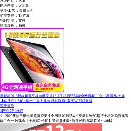
系统内存 ：4GB
网络连接 ：WiFi版
材质/工艺 ：金属后壳
扩展支持 ：TF扩展
WiFi功能 ：支持
指取设备 ：触摸
博智星2018新款超薄平板电脑安卓12寸手机通话智能全网通4G二合一高清2K大屏
【皓月银】64G+送十二重大礼包 移动联通+双频WIFI领航版
暂无报价
4评论
75%好评
4、2019新款平板电脑超薄12英寸全网通4G通话wifi安卓系统6G运行十核吃鸡游戏智
能二合一 玫瑰金【十核6G+64G】送键盘皮套+随身WiFi 移动联通+ wifi版