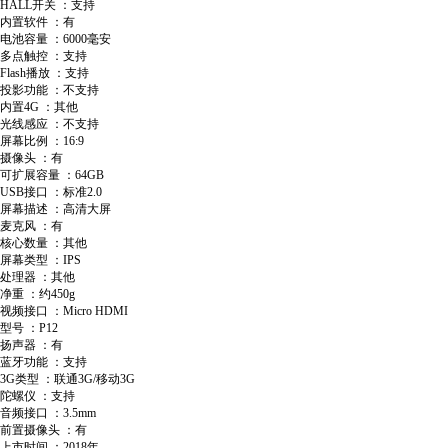
HALL开关 ：支持
内置软件 ：有
电池容量 ：6000毫安
多点触控 ：支持
Flash播放 ：支持
投影功能 ：不支持
内置4G ：其他
光线感应 ：不支持
屏幕比例 ：16:9
摄像头 ：有
可扩展容量 ：64GB
USB接口 ：标准2.0
屏幕描述 ：高清大屏
麦克风 ：有
核心数量 ：其他
屏幕类型 ：IPS
处理器 ：其他
净重 ：约450g
视频接口 ：Micro HDMI
型号 ：P12
扬声器 ：有
蓝牙功能 ：支持
3G类型 ：联通3G/移动3G
陀螺仪 ：支持
音频接口 ：3.5mm
前置摄像头 ：有
上市时间 ：2018年