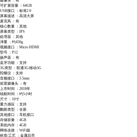
摄像头 ：有
可扩展容量 ：64GB
USB接口 ：标准2.0
屏幕描述 ：高清大屏
麦克风 ：有
核心数量 ：其他
屏幕类型 ：IPS
处理器 ：其他
净重 ：约450g
视频接口 ：Micro HDMI
型号 ：P12
扬声器 ：有
蓝牙功能 ：支持
3G类型 ：联通3G/移动3G
陀螺仪 ：支持
音频接口 ：3.5mm
前置摄像头 ：有
上市时间 ：2018年
续航时间 ：约5小时
尺寸 ：10寸
重力感应 ：支持
翻新类型 ：全新
其他接口 ：耳机接口
存储容量 ：4GB
系统内存 ：4GB
网络连接 ：WiFi版
材质/工艺 ：金属后壳