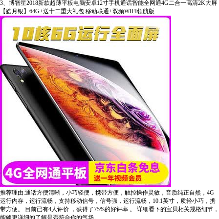
3、博智星2018新款超薄平板电脑安卓12寸手机通话智能全网通4G二合一高清2K大屏
【皓月银】64G+送十二重大礼包 移动联通+双频WIFI领航版
推荐理由:通话方便清晰，小巧轻便，携带方便，触控操作灵敏，音质纯正自然，4G
运行内存，运行流畅，支持移动信号，信号强，运行流畅，10.1英寸，质轻小巧，携
带方便。
目前已有4人评价
，获得了75%的好评率
。
详细看下的宝贝相关规格细节，
能够更详细的了解是否符合你的气场。