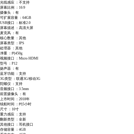
光线感应 ：不支持
屏幕比例 ：16:9
摄像头 ：有
可扩展容量 ：64GB
USB接口 ：标准2.0
屏幕描述 ：高清大屏
麦克风 ：有
核心数量 ：其他
屏幕类型 ：IPS
处理器 ：其他
净重 ：约450g
视频接口 ：Micro HDMI
型号 ：P12
扬声器 ：有
蓝牙功能 ：支持
3G类型 ：联通3G/移动3G
陀螺仪 ：支持
音频接口 ：3.5mm
前置摄像头 ：有
上市时间 ：2018年
续航时间 ：约5小时
尺寸 ：10寸
重力感应 ：支持
翻新类型 ：全新
其他接口 ：耳机接口
存储容量 ：4GB