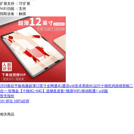
扩展支持 ：TF扩展
WiFi功能 ：支持
指取设备 ：触摸
2019新款平板电脑超薄12英寸全网通4G通话wifi安卓系统6G运行十核吃鸡游戏智能二
合一 玫瑰金【十核6G+64G】送键盘皮套+随身WiFi 移动联通+ wifi版
暂无报价
10+评论
100%好评
相关商品