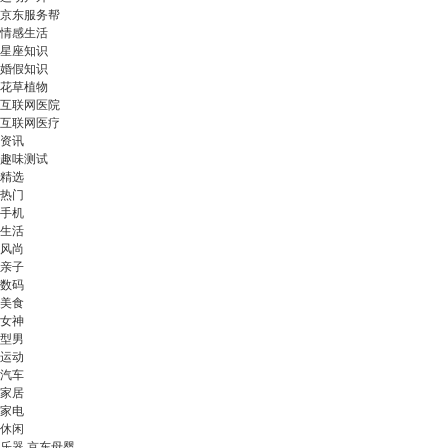
京东服务帮
情感生活
星座知识
婚假知识
花草植物
互联网医院
互联网医疗
资讯
趣味测试
精选
热门
手机
生活
风尚
亲子
数码
美食
女神
型男
运动
汽车
家居
家电
休闲
乐器 京东母婴