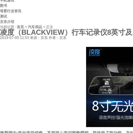
手机通讯
图书
母婴行业资讯
测试
京东介绍
当前位置 :
首页
>
汽车用品
>
正文
凌度（BLACKVIEW）行车记录仪8英寸
2019-07-05 11:53
来源：京东
作者：京东
推荐理由:星光夜视成像，不用担心夜间图像模糊，导航电子狗功能，及