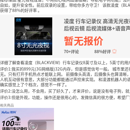
自如，提升安全性。前后双录的设置，带给你多方守卫！
该款凌度（BL
获得了88%的好评率
。
凌度 行车记录仪 高清无光
后视云镜 后视流媒体+语音
暂无报价
70+评论
88%好评
详细了解查看凌度（BLACKVIEW）行车记录仪8英寸及以上，5英寸的用
评价1:我买的899元(3G网络版)32G内存，但是感觉信号一般。 城
无。只有打开手机热点才能联上网。 前摄像头高清，后摄像头也算清晰，
人机互动很有意思，大部分功能都能通过声控来实现。 和凌渡机器人的
确实感觉上了个档次，感觉不一样了。
评价2:没怎么用，不会用，买了好久了，才来评价，说是没有电子狗，
评价3:但是外观，功能，操作还是很用心的，发微信真的很方便，希望
相关商品