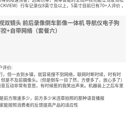
ACKVIEW）行车记录仪8英寸及以上，5英寸目前已有70+人评价
，
夜视双镜头 前后录像倒车影像一体机 导航仪电子狗
声控+自带网络（套餐六）
户评价:
市里还行，但一去到乡镇，就容易搜不到网络，联网时断时续，时有时
但是不及前摄像头。(但是倒车一目了然，方便多了，放心多了)
语音互动非常有意思，有时候惹的我笑出声来。机器装上之后车里
就是前方限速多少，前方多少米违章拍照的那种语音播报
厂家能按照消费者的反馈提高产品的适应性