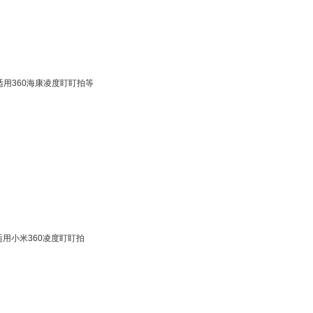
控卡 适用360海康凌度盯盯拍等
卡适用小米360凌度盯盯拍