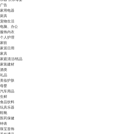
广告
家用电器
厨具
宠物生活
电脑、办公
服饰内衣
个人护理
家纺
家居日用
家具
家庭清洁/纸品
家装建材
酒类
礼品
美妆护肤
母婴
汽车用品
生鲜
食品饮料
玩具乐器
鞋靴
医药保健
钟表
珠宝首饰