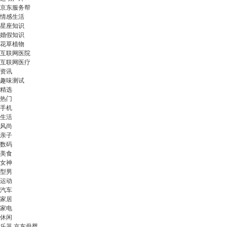
京东服务帮
情感生活
星座知识
婚假知识
花草植物
互联网医院
互联网医疗
资讯
趣味测试
精选
热门
手机
生活
风尚
亲子
数码
美食
女神
型男
运动
汽车
家居
家电
休闲
乐器 京东母婴