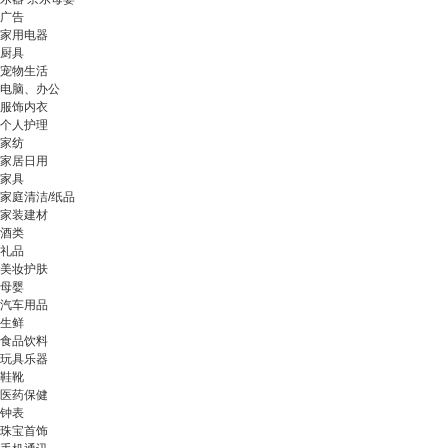
广告
家用电器
厨具
宠物生活
电脑、办公
服饰内衣
个人护理
家纺
家居日用
家具
家庭清洁/纸品
家装建材
酒类
礼品
美妆护肤
母婴
汽车用品
生鲜
食品饮料
玩具乐器
鞋靴
医药保健
钟表
珠宝首饰