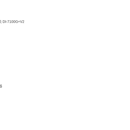
I-7100G+V2
器