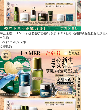
海蓝之谜（LA MER）抗老奢护套装(精萃水+精华+面霜+眼霜护肤品化妆品七夕情人
节礼物
97%好评
20万+评价
立即抢购