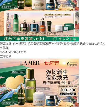
海蓝之谜（LA MER）抗老奢护套装(精萃水+精华+面霜+眼霜护肤品化妆品七夕情人
节礼物
97%好评
20万+评价
立即抢购