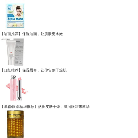
【洁面推荐】保湿洁面，让肌肤更水嫩
【口红推荐】保湿唇膏，让你告别干燥肌
【眼霜/眼部精华推荐】熬夜皮肤干燥，滋润眼霜来救场