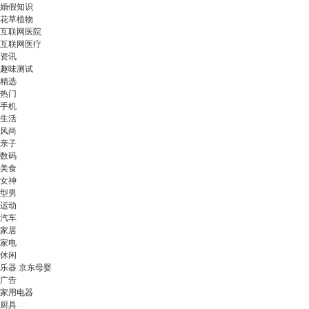
婚假知识
花草植物
互联网医院
互联网医疗
资讯
趣味测试
精选
热门
手机
生活
风尚
亲子
数码
美食
女神
型男
运动
汽车
家居
家电
休闲
乐器 京东母婴
广告
家用电器
厨具