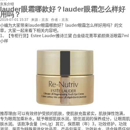
京东介绍
lauder眼霜哪款好？lauder眼霜怎么样好
用吗？
2019-07-01 15:37
来源：京东
作者：京东
小编为大家带来lauder眼霜哪款好？lauder眼霜怎么样好用吗？的文
章，大家一起来看下相关内容吧。
1、【专柜行货】Estee Lauder雅诗兰黛 白金级花菁萃紧颜焕活眼霜7ml
小样
推荐理由:可以有效修护受损的肌肤，使肌肤充盈紧实，肌肤弹性饱满，
专为眼周加乘补水，赋予眼部肌肤水润，锁住滋润的保养成分，让眼周肌
肤水润。
该款净含量（mL/g）其它，保质期（年）3，功效修护，功效
滋润，是否为特殊用途化妆品否，产品包装无，功效补水，适合肤质任何