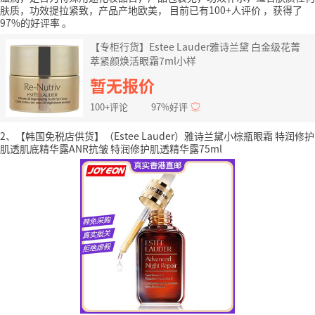
肤质，功效提拉紧致，产品产地欧美，
目前已有100+人评价
，获得了
97%的好评率
。
【专柜行货】Estee Lauder雅诗兰黛 白金级花菁
萃紧颜焕活眼霜7ml小样
暂无报价
100+评论
97%好评
2、【韩国免税店供货】（Estee Lauder）雅诗兰黛小棕瓶眼霜 特润修护
肌透肌底精华露ANR抗皱 特润修护肌透精华露75ml