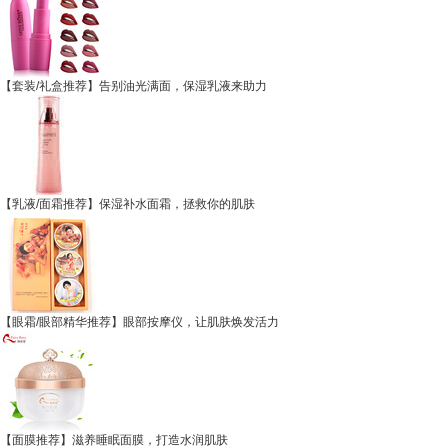
【套装/礼盒推荐】告别油光满面，保湿乳液来助力
【乳液/面霜推荐】保湿补水面霜，拯救你的肌肤
【眼霜/眼部精华推荐】眼部按摩仪，让肌肤焕发活力
【面膜推荐】滋养睡眠面膜，打造水润肌肤