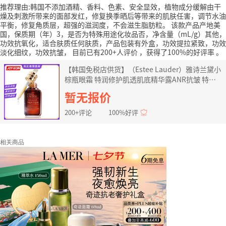
推荐理由:韩国不添加酒精、香料、色素、安全显效，植物成分缓解由干
燥及刺激所带来的面部发红，修复换季晒后等带来的肌肤任害，调节水油
平衡，修复角质层，超强的滋润度，不会滋生脂肪粒。
该款产品产地美
国，保质期（年）3，是否为特殊用途化妆品否，净含量（mL/g）其他，
功效抗氧化，适合肤质任何肤质，产品包装有外盒，功效提拉紧致，功效
淡化细纹，功效抗皱，
目前已有200+人评价
，获得了100%的好评率
。
【韩国免税店供货】（Estee Lauder）雅诗兰黛小
棕瓶眼霜 特润修护肌透肌底精华露ANR抗皱 特润
修护肌透精华露75ml
暂无报价
200+评论
100%好评
相关商品