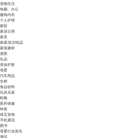
宠物生活
电脑、办公
服饰内衣
个人护理
家纺
家居日用
家具
家庭清洁/纸品
家装建材
酒类
礼品
美妆护肤
母婴
汽车用品
生鲜
食品饮料
玩具乐器
鞋靴
医药保健
钟表
珠宝首饰
手机通讯
图书
母婴行业资讯
测试