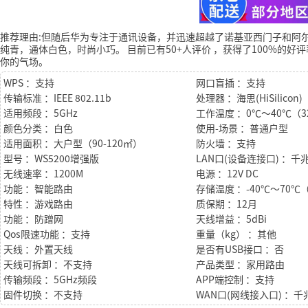
推荐理由:但随后华为专注于通讯设备，并迅速超越了诺基亚西门子和阿
纯青，通体白色，时尚小巧。
目前已有50+人评价
，获得了100%的好评
你的气场。
WPS ：支持
网口盲插 ：支持
传输标准 ：IEEE 802.11b
处理器 ：海思(HiSilicon)
适用频段 ：5GHz
工作温度 ：0℃～40℃（3
颜色分类 ：白色
使用-场景 ：普通户型
适用面积 ：大户型（90-120㎡）
防火墙 ：支持
型号 ：WS5200增强版
LAN口(设备连接口) ：千
无线速率 ：1200M
电源 ：12V DC
功能 ：智能路由
特性 ：游戏路由
质保期 ：12月
功能 ：防蹭网
天线增益 ：5dBi
Qos限速功能 ：支持
重量（kg） ：其他
天线 ：外置天线
是否有USB接口 ：否
天线可拆卸 ：不支持
产品类型 ：家用路由
传输频段 ：5GHz频段
APP端控制 ：支持
固件切换 ：不支持
WAN口(网线接入口) ：