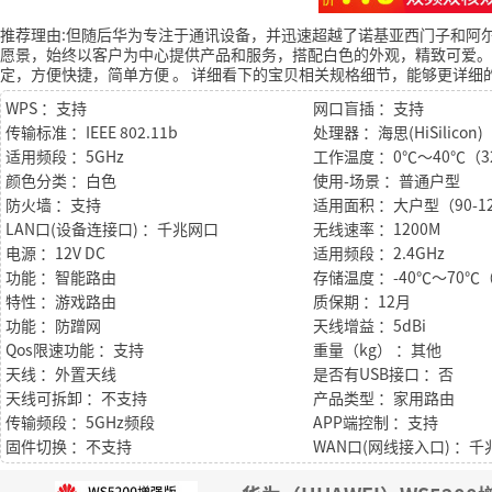
推荐理由:但随后华为专注于通讯设备，并迅速超越了诺基亚西门子和阿
愿景，始终以客户为中心提供产品和服务，搭配白色的外观，精致可爱。
定，方便快捷，简单方便
。
详细看下的宝贝相关规格细节，能够更详细
WPS ：支持
网口盲插 ：支持
传输标准 ：IEEE 802.11b
处理器 ：海思(HiSilicon)
适用频段 ：5GHz
工作温度 ：0℃～40℃（3
颜色分类 ：白色
使用-场景 ：普通户型
防火墙 ：支持
适用面积 ：大户型（90-1
LAN口(设备连接口) ：千兆网口
无线速率 ：1200M
电源 ：12V DC
适用频段 ：2.4GHz
功能 ：智能路由
特性 ：游戏路由
质保期 ：12月
功能 ：防蹭网
天线增益 ：5dBi
Qos限速功能 ：支持
重量（kg） ：其他
天线 ：外置天线
是否有USB接口 ：否
天线可拆卸 ：不支持
产品类型 ：家用路由
传输频段 ：5GHz频段
APP端控制 ：支持
固件切换 ：不支持
WAN口(网线接入口) ：