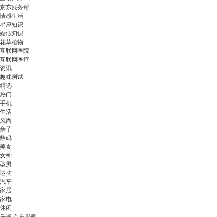
京东服务帮
情感生活
星座知识
婚假知识
花草植物
互联网医院
互联网医疗
资讯
趣味测试
精选
热门
手机
生活
风尚
亲子
数码
美食
女神
型男
运动
汽车
家居
家电
休闲
乐器 京东母婴