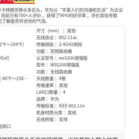
尔卡特朗讯等众多巨头，华为以“丰富人们的沟通和生活”为企业
目前已有700+人评价
，获得了96%的好评率
，评价其信号稳
的了解是否符合你的气场。
尺寸（mm） ：其他
无线协议 ：802.11ac
2℉～104℉）
传输频段 ：2.4GHz频段
功能 ：双频路由器
20㎡）
认证型号 ：ws5200增强版
型号 ：WS5200增强版
功能 ：无线路由器
存储温度 ：-40℃～70℃（-40℉～158℉）
天线数量 ：4根
传输速率 ：其他
LAN口数量 ：4
品牌 ：华为
传输标准 ：IEEE 802.11n
机身材质分类 ：其他
无线桥接 ：支持
千兆网口