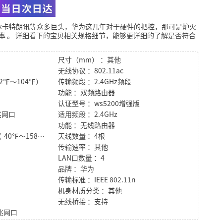
尔卡特朗讯等众多巨头，华为这几年对于硬件的把控，那可是炉火
率
。
详细看下的宝贝相关规格细节，能够更详细的了解是否符合
尺寸（mm） ：其他
无线协议 ：802.11ac
2℉～104℉）
传输频段 ：2.4GHz频段
功能 ：双频路由器
认证型号 ：ws5200增强版
兆网口
适用频段 ：2.4GHz
功能 ：无线路由器
存储温度 ：-40℃～70℃（-40℉～158℉）
天线数量 ：4根
传输速率 ：其他
LAN口数量 ：4
品牌 ：华为
传输标准 ：IEEE 802.11n
机身材质分类 ：其他
无线桥接 ：支持
千兆网口