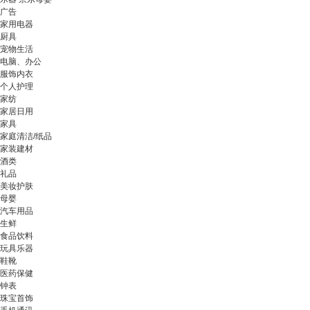
广告
家用电器
厨具
宠物生活
电脑、办公
服饰内衣
个人护理
家纺
家居日用
家具
家庭清洁/纸品
家装建材
酒类
礼品
美妆护肤
母婴
汽车用品
生鲜
食品饮料
玩具乐器
鞋靴
医药保健
钟表
珠宝首饰