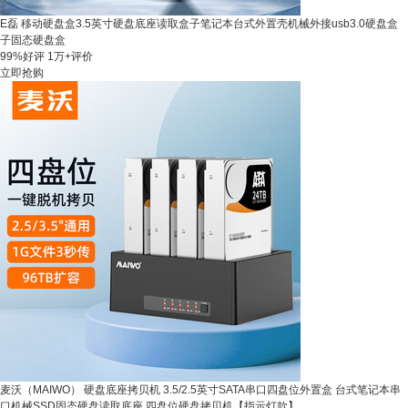
E磊 移动硬盘盒3.5英寸硬盘底座读取盒子笔记本台式外置壳机械外接usb3.0硬盘盒
子固态硬盘盒
99%好评
1万+评价
立即抢购
麦沃（MAIWO） 硬盘底座拷贝机 3.5/2.5英寸SATA串口四盘位外置盒 台式笔记本串
口机械SSD固态硬盘读取底座 四盘位硬盘拷贝机【指示灯款】