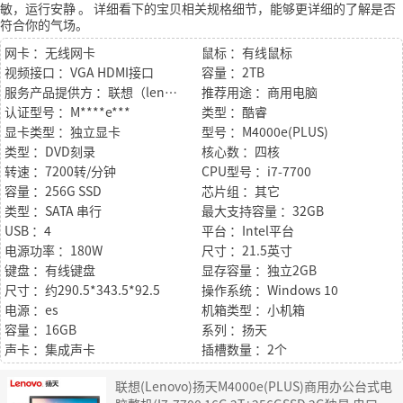
敏，运行安静
。
详细看下的宝贝相关规格细节，能够更详细的了解是否
符合你的气场。
网卡 ：无线网卡
鼠标 ：有线鼠标
视频接口 ：VGA HDMI接口
容量 ：2TB
服务产品提供方 ：联想（lenovo）
推荐用途 ：商用电脑
认证型号 ：M****e***
类型 ：酷睿
显卡类型 ：独立显卡
型号 ：M4000e(PLUS)
类型 ：DVD刻录
核心数 ：四核
转速 ：7200转/分钟
CPU型号 ：i7-7700
容量 ：256G SSD
芯片组 ：其它
类型 ：SATA 串行
最大支持容量 ：32GB
USB ：4
平台 ：Intel平台
电源功率 ：180W
尺寸 ：21.5英寸
键盘 ：有线键盘
显存容量 ：独立2GB
尺寸 ：约290.5*343.5*92.5
操作系统 ：Windows 10
电源 ：es
机箱类型 ：小机箱
容量 ：16GB
系列 ：扬天
声卡 ：集成声卡
插槽数量 ：2个
联想(Lenovo)扬天M4000e(PLUS)商用办公台式电