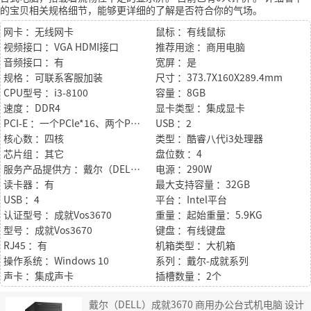
的宝贝相关规格细节，能够更详细的了解是否符合你的气场。
网卡 ：无线网卡
鼠标 ：有线鼠标
视频接口 ：VGA HDMI接口
推荐用途 ：商用电脑
音频接口 ：有
宽屏 ：是
规格 ：可联系客服加装
尺寸 ：373.7X160X289.4mm
CPU型号 ：i3-8100
容量 ：8GB
速度 ：DDR4
显卡类型 ：集成显卡
PCI-E ：一个PCle*16、两个PCle*1
USB ：2
核心数 ：四核
类型 ：酷睿八代i3处理器
芯片组 ：其它
盘位数 ：4
服务产品提供方 ：戴尔（DELL）
电源 ：290W
读卡器 ：有
最大支持容量 ：32GB
USB ：4
平台 ：Intel平台
认证型号 ：成就Vos3670
重量 ：起始重量：5.9KG
型号 ：成就Vos3670
键盘 ：有线键盘
RJ45 ：有
机箱类型 ：大机箱
操作系统 ：Windows 10
系列 ：戴尔-成就系列
声卡 ：集成声卡
插槽数量 ：2个
戴尔（DELL）成就3670 商用办公台式机电脑 设计