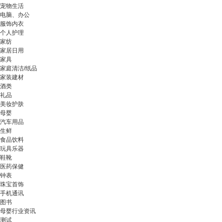
宠物生活
电脑、办公
服饰内衣
个人护理
家纺
家居日用
家具
家庭清洁/纸品
家装建材
酒类
礼品
美妆护肤
母婴
汽车用品
生鲜
食品饮料
玩具乐器
鞋靴
医药保健
钟表
珠宝首饰
手机通讯
图书
母婴行业资讯
测试