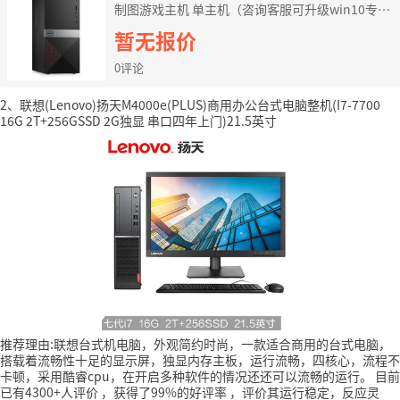
制图游戏主机 单主机（咨询客服可升级win10专业
版） i3-8100 8G 128G固态硬盘 定制
暂无报价
0评论
2、联想(Lenovo)扬天M4000e(PLUS)商用办公台式电脑整机(I7-7700
16G 2T+256GSSD 2G独显 串口四年上门)21.5英寸
推荐理由:联想台式机电脑，外观简约时尚，一款适合商用的台式电脑，
搭载着流畅性十足的显示屏，独显内存主板，运行流畅，四核心，流程不
卡顿，采用酷睿cpu，在开启多种软件的情况还还可以流畅的运行。
目前
已有4300+人评价
，获得了99%的好评率
，评价其运行稳定，反应灵