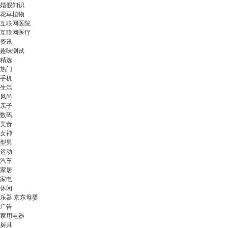
婚假知识
花草植物
互联网医院
互联网医疗
资讯
趣味测试
精选
热门
手机
生活
风尚
亲子
数码
美食
女神
型男
运动
汽车
家居
家电
休闲
乐器 京东母婴
广告
家用电器
厨具