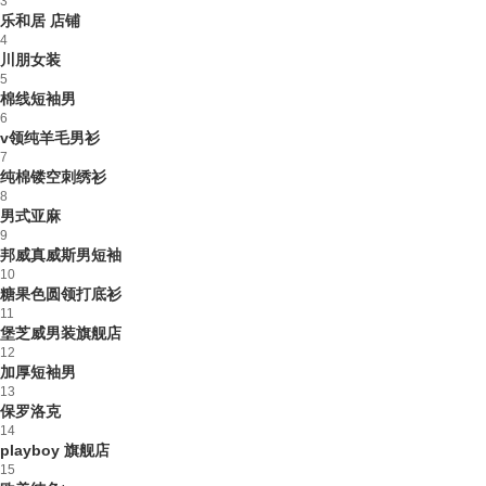
3
乐和居 店铺
4
川朋女装
5
棉线短袖男
6
v领纯羊毛男衫
7
纯棉镂空刺绣衫
8
男式亚麻
9
邦威真威斯男短袖
10
糖果色圆领打底衫
11
堡芝威男装旗舰店
12
加厚短袖男
13
保罗洛克
14
playboy 旗舰店
15