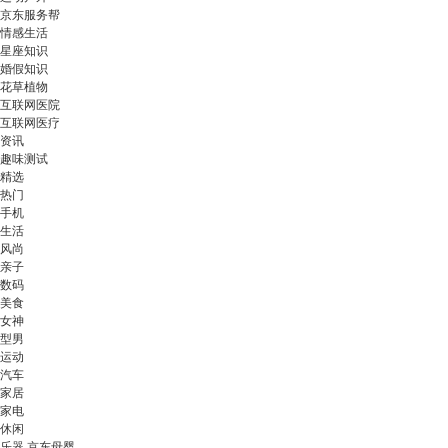
京东服务帮
情感生活
星座知识
婚假知识
花草植物
互联网医院
互联网医疗
资讯
趣味测试
精选
热门
手机
生活
风尚
亲子
数码
美食
女神
型男
运动
汽车
家居
家电
休闲
乐器 京东母婴