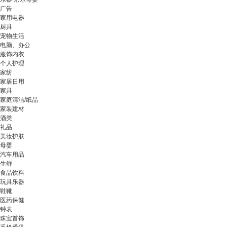
广告
家用电器
厨具
宠物生活
电脑、办公
服饰内衣
个人护理
家纺
家居日用
家具
家庭清洁/纸品
家装建材
酒类
礼品
美妆护肤
母婴
汽车用品
生鲜
食品饮料
玩具乐器
鞋靴
医药保健
钟表
珠宝首饰