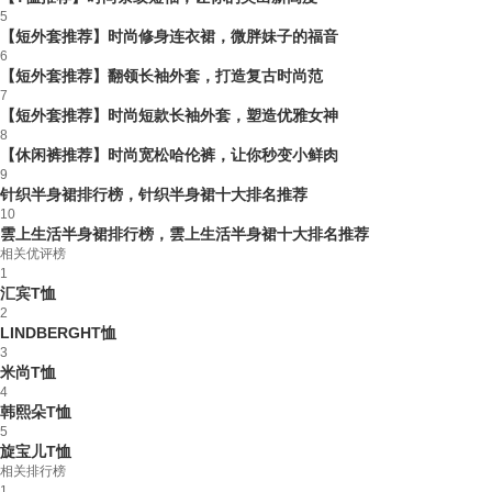
5
【短外套推荐】时尚修身连衣裙，微胖妹子的福音
6
【短外套推荐】翻领长袖外套，打造复古时尚范
7
【短外套推荐】时尚短款长袖外套，塑造优雅女神
8
【休闲裤推荐】时尚宽松哈伦裤，让你秒变小鲜肉
9
针织半身裙排行榜，针织半身裙十大排名推荐
10
雲上生活半身裙排行榜，雲上生活半身裙十大排名推荐
相关优评榜
1
汇宾T恤
2
LINDBERGHT恤
3
米尚T恤
4
韩熙朵T恤
5
旋宝儿T恤
相关排行榜
1