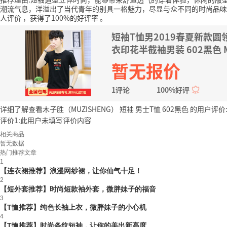
潮流气息，洋溢出了当代青年的别具一格魅力，尽显与众不同的时尚品味
人评价
，获得了100%的好评率
。
短袖T恤男2019春夏新款
衣印花半截袖男装 602黑色 
暂无报价
1评论
100%好评
详细了解查看木子胜（MUZISHENG） 短袖 男士T恤 602黑色 的用户评价
评价1:此用户未填写评价内容
相关商品
暂无数据
热门推荐文章
1
【连衣裙推荐】浪漫网纱裙，让你仙气十足！
2
【短外套推荐】时尚短款袖外套，微胖妹子的福音
3
【T恤推荐】纯色长袖上衣，微胖妹子的小心机
4
【T恤推荐】时尚条纹短袖，让你的美出新高度