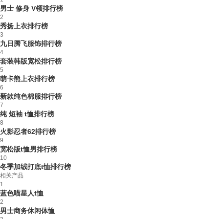
男士 修身 V领排行榜
2
秀扬上衣排行榜
3
九日腾飞服饰排行榜
4
套装韩版宽松排行榜
5
萌卡熊上衣排行榜
6
新款纯色棉服排行榜
7
纯 短袖 t恤排行榜
8
火影忍者62排行榜
9
宽松版t恤男排行榜
10
冬季加绒打底t恤排行榜
相关产品
1
蓝色喵星人t恤
2
男士商务休闲体恤