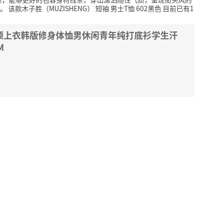
。
该款木子胜（MUZISHENG） 短袖 男士T恤 602黑色 目前已有1
圆领上衣韩版修身体恤男休闲青年纯打底衫学生汗
M
: