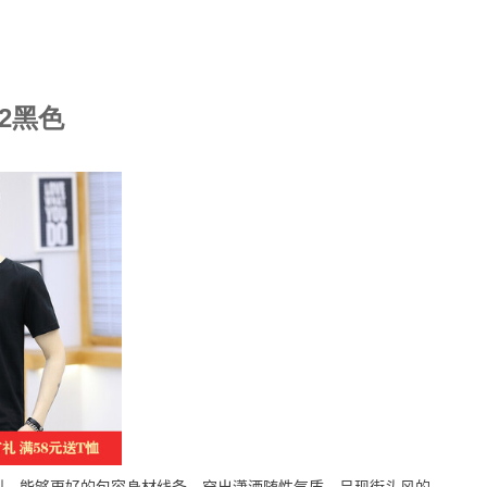
02黑色
型，能够更好的包容身材线条，穿出潇洒随性气质，呈现街头风的