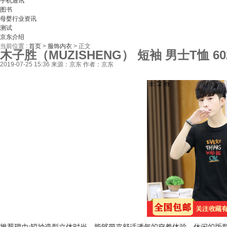
手机通讯
图书
母婴行业资讯
测试
京东介绍
当前位置 :
首页
>
服饰内衣
>
正文
木子胜（MUZISHENG） 短袖 男士T恤 6
2019-07-25 15:36
来源：京东
作者：京东
推荐理由:短袖造型立体时尚，能够带来舒适透气的穿着体验，休闲的版