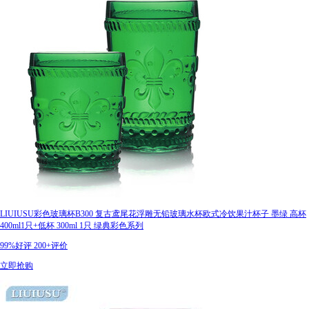
LIUIUSU彩色玻璃杯B300 复古鸢尾花浮雕无铅玻璃水杯欧式冷饮果汁杯子 墨绿 高杯
400ml1只+低杯 300ml 1只 绿典彩色系列
99%好评
200+评价
立即抢购