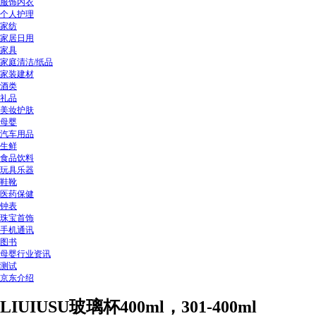
服饰内衣
个人护理
家纺
家居日用
家具
家庭清洁/纸品
家装建材
酒类
礼品
美妆护肤
母婴
汽车用品
生鲜
食品饮料
玩具乐器
鞋靴
医药保健
钟表
珠宝首饰
手机通讯
图书
母婴行业资讯
测试
京东介绍
LIUIUSU玻璃杯400ml，301-400ml