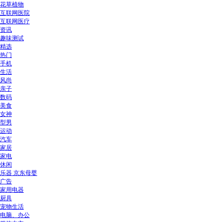
花草植物
互联网医院
互联网医疗
资讯
趣味测试
精选
热门
手机
生活
风尚
亲子
数码
美食
女神
型男
运动
汽车
家居
家电
休闲
乐器 京东母婴
广告
家用电器
厨具
宠物生活
电脑、办公