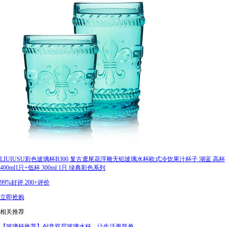
LIUIUSU彩色玻璃杯B300 复古鸢尾花浮雕无铅玻璃水杯欧式冷饮果汁杯子 湖蓝 高杯
400ml1只+低杯 300ml 1只 绿典彩色系列
99%好评
200+评价
立即抢购
相关推荐
【玻璃杯推荐】创意双层玻璃水杯，让生活更简单