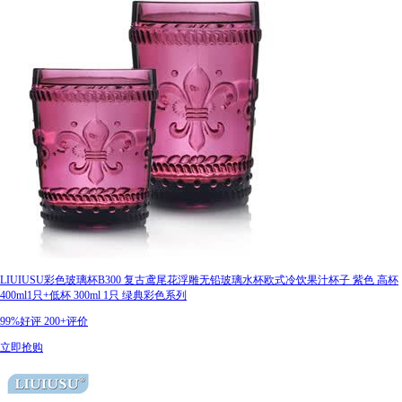
LIUIUSU彩色玻璃杯B300 复古鸢尾花浮雕无铅玻璃水杯欧式冷饮果汁杯子 紫色 高杯
400ml1只+低杯 300ml 1只 绿典彩色系列
99%好评
200+评价
立即抢购