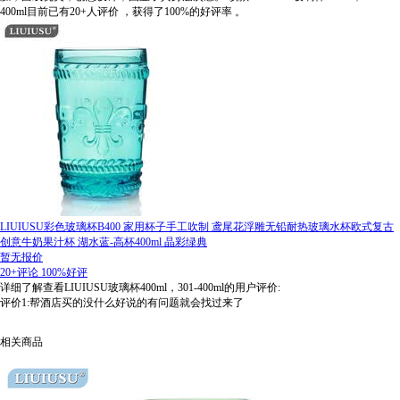
400ml目前已有20+人评价
，获得了100%的好评率
。
LIUIUSU彩色玻璃杯B400 家用杯子手工吹制 鸢尾花浮雕无铅耐热玻璃水杯欧式复古
创意牛奶果汁杯 湖水蓝-高杯400ml 晶彩绿典
暂无报价
20+评论
100%好评
详细了解查看LIUIUSU玻璃杯400ml，301-400ml的用户评价:
评价1:帮酒店买的没什么好说的有问题就会找过来了
相关商品