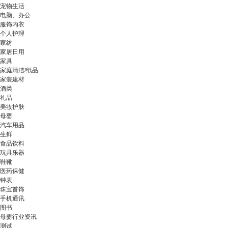
宠物生活
电脑、办公
服饰内衣
个人护理
家纺
家居日用
家具
家庭清洁/纸品
家装建材
酒类
礼品
美妆护肤
母婴
汽车用品
生鲜
食品饮料
玩具乐器
鞋靴
医药保健
钟表
珠宝首饰
手机通讯
图书
母婴行业资讯
测试