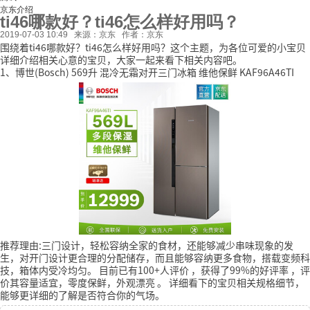
京东介绍
ti46哪款好？ti46怎么样好用吗？
2019-07-03 10:49
来源：京东
作者：京东
围绕着ti46哪款好？ti46怎么样好用吗？这个主题，为各位可爱的小宝贝
详细介绍相关心意的宝贝，大家一起来看下相关内容吧。
1、博世(Bosch) 569升 混冷无霜对开三门冰箱 维他保鲜 KAF96A46TI
推荐理由:三门设计，轻松容纳全家的食材，还能够减少串味现象的发
生，对开门设计更合理的分配储存，而且能够容纳更多食物，搭载变频科
技，箱体内受冷均匀。
目前已有100+人评价
，获得了99%的好评率
，评
价其容量适宜，零度保鲜，外观漂亮
。
详细看下的宝贝相关规格细节，
能够更详细的了解是否符合你的气场。