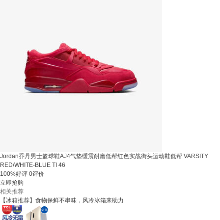
Jordan乔丹男士篮球鞋AJ4气垫缓震耐磨低帮红色实战街头运动鞋低帮 VARSITY
RED/WHITE-BLUE TI 46
100%好评
0评价
立即抢购
相关推荐
【冰箱推荐】食物保鲜不串味，风冷冰箱来助力