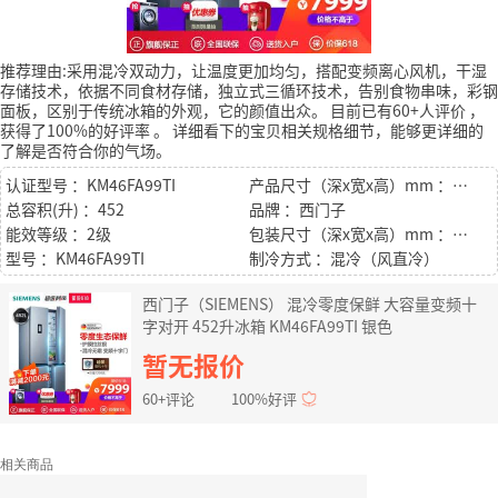
推荐理由:采用混冷双动力，让温度更加均匀，搭配变频离心风机，干湿
存储技术，依据不同食材存储，独立式三循环技术，告别食物串味，彩钢
面板，区别于传统冰箱的外观，它的颜值出众。
目前已有60+人评价
，
获得了100%的好评率
。
详细看下的宝贝相关规格细节，能够更详细的
了解是否符合你的气场。
认证型号 ：KM46FA99TI
产品尺寸（深x宽x高）mm ：715x752x1911mm
总容积(升) ：452
品牌 ：西门子
能效等级 ：2级
包装尺寸（深x宽x高）mm ：780x 820x2050mm
型号 ：KM46FA99TI
制冷方式 ：混冷（风直冷）
西门子（SIEMENS） 混冷零度保鲜 大容量变频十
字对开 452升冰箱 KM46FA99TI 银色
暂无报价
60+评论
100%好评
相关商品