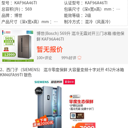
型号 ：KAF96A46TI
认证型号 ：KAF96A46TI
总容积(升) ：569
包装尺寸（深x宽x高）mm ：835*980*1886
品牌 ：博世
能效等级 ：2级
产品尺寸（深x宽x高）mm ：734*912*1756
制冷方式 ：混冷（风直冷）
博世(Bosch) 569升 混冷无霜对开三门冰箱 维他保
鲜 KAF96A46TI
暂无报价
100+评论
99%好评
2、西门子（SIEMENS） 混冷零度保鲜 大容量变频十字对开 452升冰箱
KM46FA99TI 银色