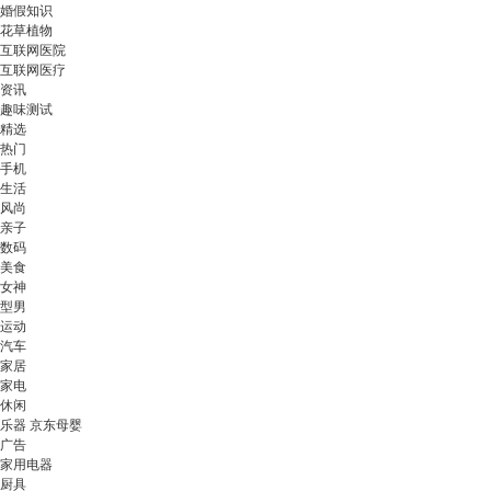
婚假知识
花草植物
互联网医院
互联网医疗
资讯
趣味测试
精选
热门
手机
生活
风尚
亲子
数码
美食
女神
型男
运动
汽车
家居
家电
休闲
乐器 京东母婴
广告
家用电器
厨具