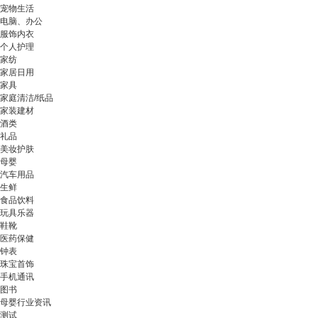
宠物生活
电脑、办公
服饰内衣
个人护理
家纺
家居日用
家具
家庭清洁/纸品
家装建材
酒类
礼品
美妆护肤
母婴
汽车用品
生鲜
食品饮料
玩具乐器
鞋靴
医药保健
钟表
珠宝首饰
手机通讯
图书
母婴行业资讯
测试