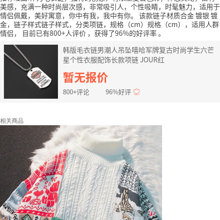
美感，充满一种时尚层次感，非常吸引人，个性吸睛，时髦魅力，适用于
情侣佩戴，美好寓意，你中有我，我中有你。
该款链子材质合金 镀银 镀
金，链子样式链子样式，分类项链，规格（cm）规格（cm），适用人群
情侣，
目前已有800+人评价
，获得了96%的好评率
。
韩版毛衣链男潮人吊坠嘻哈军牌复古时尚学生六芒
星个性衣服配饰长款项链 JOUR红
暂无报价
800+评论
96%好评
相关商品