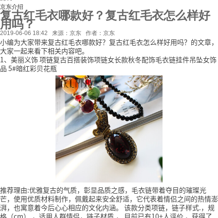
京东介绍
复古红毛衣哪款好？复古红毛衣怎么样好
用吗？
2019-06-06 18:42
来源：京东
作者：京东
小编为大家带来复古红毛衣哪款好？复古红毛衣怎么样好用吗？的文章，
大家一起来看下相关内容吧。
1、美丽义饰 项链复古百搭装饰项链女长款秋冬配饰毛衣链挂件吊坠女饰
品 5#暗红彩贝花瓶
推荐理由:优雅复古的气质，彰显品质之感，毛衣链带着夺目的璀璨光
芒，使用优质材料制作，佩戴起来安全舒适，它代表着情侣之间的热情澎
湃，也寓意着今后心心相应的文化内涵。
该款分类项链，链子样式.，规
格（cm）.，适用人群情侣，链子材质.，
目前已有10+人评价
，获得了