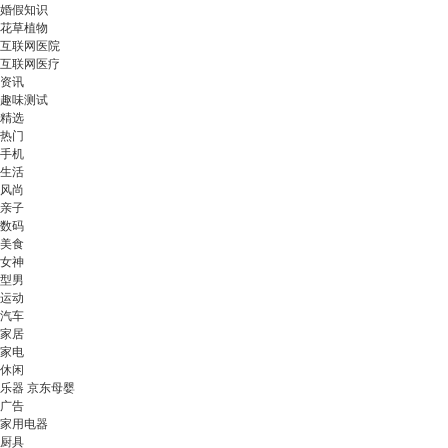
婚假知识
花草植物
互联网医院
互联网医疗
资讯
趣味测试
精选
热门
手机
生活
风尚
亲子
数码
美食
女神
型男
运动
汽车
家居
家电
休闲
乐器 京东母婴
广告
家用电器
厨具