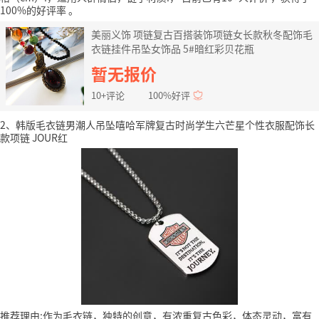
100%的好评率
。
美丽义饰 项链复古百搭装饰项链女长款秋冬配饰毛
衣链挂件吊坠女饰品 5#暗红彩贝花瓶
暂无报价
10+评论
100%好评
2、韩版毛衣链男潮人吊坠嘻哈军牌复古时尚学生六芒星个性衣服配饰长
款项链 JOUR红
推荐理由:作为毛衣链，独特的创意，有浓重复古色彩，体态灵动，富有