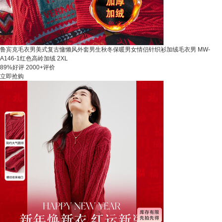
鲁宾克毛衣男美式复古慵懒风外套男生秋冬保暖男女情侣针织衫加绒毛衣男 MW-
A146-1红色高岭加绒 2XL
89%好评
2000+评价
立即抢购