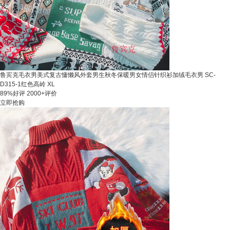
鲁宾克毛衣男美式复古慵懒风外套男生秋冬保暖男女情侣针织衫加绒毛衣男 SC-
D315-1红色高岭 XL
89%好评
2000+评价
立即抢购