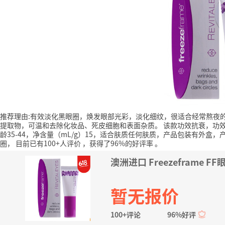
推荐理由:有效淡化黑眼圈，焕发眼部光彩，淡化细纹，很适合经常熬夜
提取物，可温和去除化妆品、死皮细胞和表面杂质。
该款功效抗衰，功
龄35-44，净含量（mL/g）15，适合肤质任何肤质，产品包装有外
圈，
目前已有100+人评价
，获得了96%的好评率
。
澳洲进口 Freezeframe 
暂无报价
100+评论
96%好评