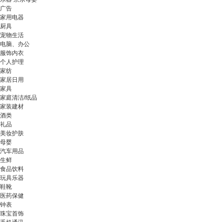
广告
家用电器
厨具
宠物生活
电脑、办公
服饰内衣
个人护理
家纺
家居日用
家具
家庭清洁/纸品
家装建材
酒类
礼品
美妆护肤
母婴
汽车用品
生鲜
食品饮料
玩具乐器
鞋靴
医药保健
钟表
珠宝首饰