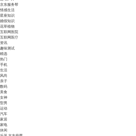
京东服务帮
情感生活
星座知识
婚假知识
花草植物
互联网医院
互联网医疗
资讯
趣味测试
精选
热门
手机
生活
风尚
亲子
数码
美食
女神
型男
运动
汽车
家居
家电
休闲
乐器 京东母婴