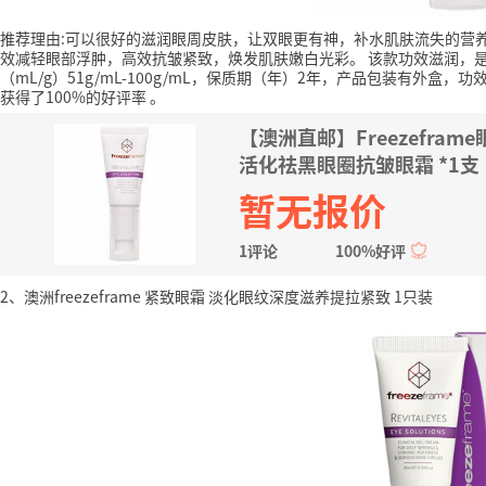
推荐理由:可以很好的滋润眼周皮肤，让双眼更有神，补水肌肤流失的营
效减轻眼部浮肿，高效抗皱紧致，焕发肌肤嫩白光彩。
该款功效滋润，
（mL/g）51g/mL-100g/mL，保质期（年）2年，产品包装有外
获得了100%的好评率
。
【澳洲直邮】Freezefra
活化祛黑眼圈抗皱眼霜 *1支
暂无报价
1评论
100%好评
2、澳洲freezeframe 紧致眼霜 淡化眼纹深度滋养提拉紧致 1只装