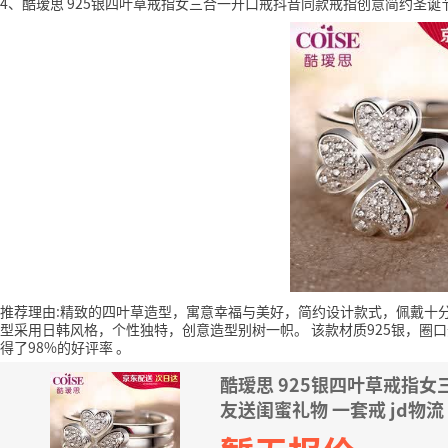
4、酷瑷思 925银四叶草戒指女三合一开口戒抖音同款戒指创意简约圣诞节
推荐理由:精致的四叶草造型，寓意幸福与美好，简约设计款式，佩戴十
型采用日韩风格，个性独特，创意造型别树一帜。
该款材质925银，圈
得了98%的好评率
。
酷瑷思 925银四叶草戒指
友送闺蜜礼物 一套戒 jd物流