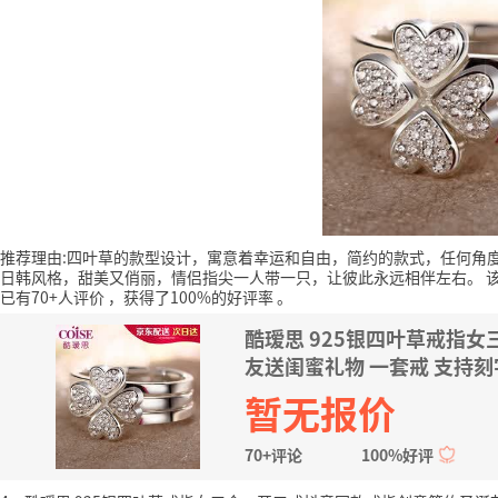
推荐理由:四叶草的款型设计，寓意着幸运和自由，简约的款式，任何角
日韩风格，甜美又俏丽，情侣指尖一人带一只，让彼此永远相伴左右。
已有70+人评价
，获得了100%的好评率
。
酷瑷思 925银四叶草戒指
友送闺蜜礼物 一套戒 支持刻
暂无报价
70+评论
100%好评