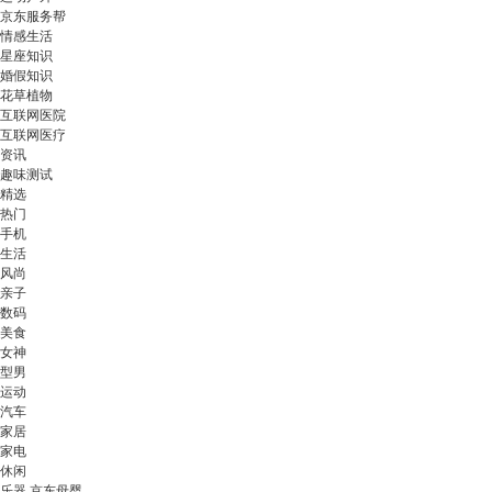
京东服务帮
情感生活
星座知识
婚假知识
花草植物
互联网医院
互联网医疗
资讯
趣味测试
精选
热门
手机
生活
风尚
亲子
数码
美食
女神
型男
运动
汽车
家居
家电
休闲
乐器 京东母婴