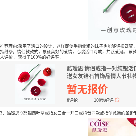
推荐理由:采用了活口的设计，这样即使手指偏粗的妹子也能够轻松驾驭
指线条，情侣款款式，象征美好的爱情，心跳活口对戒，共渡爱河。
该
人评价
，获得了100%的好评率
。
酷瑷思 情侣戒指一对纯银活
送女友锆石首饰品情人节礼
暂无报价
8评论
100%好评
3、酷瑷思 925银四叶草戒指女三合一开口戒抖音同款戒指创意简约圣诞