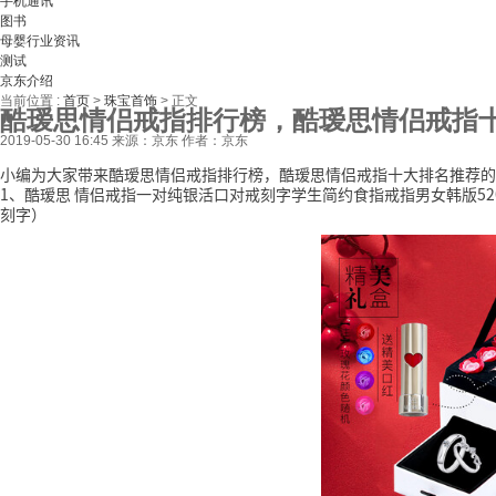
手机通讯
图书
母婴行业资讯
测试
京东介绍
当前位置 :
首页
>
珠宝首饰
>
正文
酷瑷思情侣戒指排行榜，酷瑷思情侣戒指
2019-05-30 16:45
来源：京东
作者：京东
小编为大家带来酷瑷思情侣戒指排行榜，酷瑷思情侣戒指十大排名推荐的
1、酷瑷思 情侣戒指一对纯银活口对戒刻字学生简约食指戒指男女韩版5
刻字）