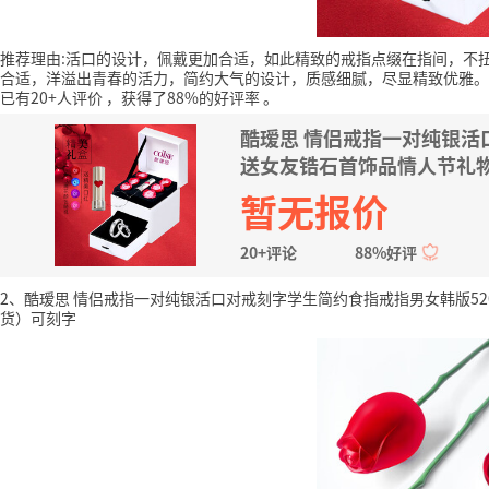
推荐理由:活口的设计，佩戴更加合适，如此精致的戒指点缀在指间，不
合适，洋溢出青春的活力，简约大气的设计，质感细腻，尽显精致优雅。
已有20+人评价
，获得了88%的好评率
。
酷瑷思 情侣戒指一对纯银活
送女友锆石首饰品情人节礼物
暂无报价
20+评论
88%好评
2、酷瑷思 情侣戒指一对纯银活口对戒刻字学生简约食指戒指男女韩版5
货）可刻字