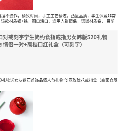
扭捏不造作，精致时尚，手工工艺精湛，凸显品质，学生佩戴非常
该款材质银+锆，圈口活口，适用人群情侣，镶嵌材质锆，
目前
口对戒刻字学生简约食指戒指男女韩版520礼物
 情侣一对+高档口红礼盒（可刻字）
20礼物送女友锆石首饰品情人节礼物 创意玫瑰花戒指盒（商家仓发