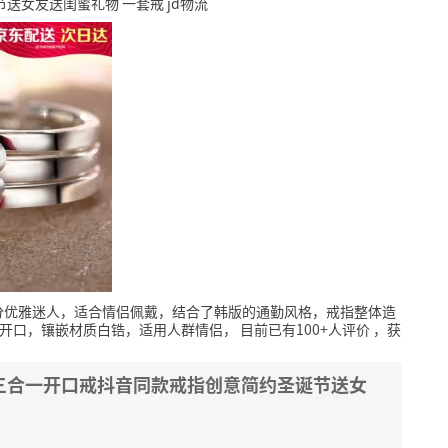
送女友送闺蜜礼物 一套戒 jd物流
分优雅迷人，适合情侣佩戴，结合了韩版的通勤风格，戒指整体造
口开口，镶嵌材质白锆，适用人群情侣，
目前已有100+人评价
，获
女三合一开口戒抖音同款戒指创意简约圣诞节送女