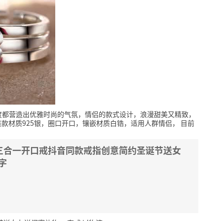
度都营造出优雅时尚的气氛，情侣的款式设计，浪漫甜美又精致，
该款材质925银，圈口开口，镶嵌材质白锆，适用人群情侣，
目前
女三合一开口戒抖音同款戒指创意简约圣诞节送女
字