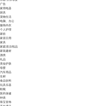
广告
家用电器
厨具
宠物生活
电脑、办公
服饰内衣
个人护理
家纺
家居日用
家具
家庭清洁/纸品
家装建材
酒类
礼品
美妆护肤
母婴
汽车用品
生鲜
食品饮料
玩具乐器
鞋靴
医药保健
钟表
珠宝首饰