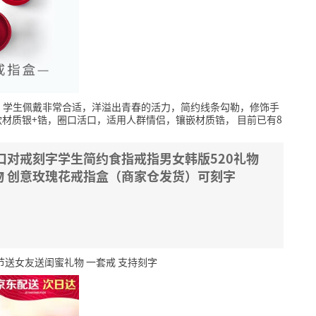
，学生佩戴非常合适，洋溢出青春的活力，简约线条勾勒，修饰手
款材质银+锆，圈口活口，适用人群情侣，镶嵌材质锆，
目前已有8
口对戒刻字学生简约食指戒指男女韩版520礼物
物 创意玫瑰花戒指盒（商家仓发货）可刻字
节送女友送闺蜜礼物 一套戒 支持刻字