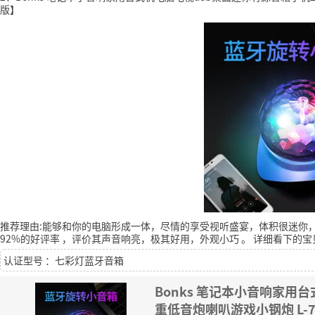
版】
推荐理由:能够和你的电脑形成一体，尽情的享受视听盛宴，体积很迷你
92%的好评率
，评价其声音响亮，极其好用，外观小巧
。
详细看下的宝
认证型号 ：七彩灯蓝牙音箱
Bonks 笔记本小音响家用
重低音炮喇叭游戏小钢炮 L-