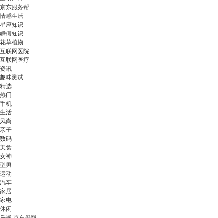
京东服务帮
情感生活
星座知识
婚假知识
花草植物
互联网医院
互联网医疗
资讯
趣味测试
精选
热门
手机
生活
风尚
亲子
数码
美食
女神
型男
运动
汽车
家居
家电
休闲
乐器 京东母婴