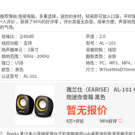
推荐理由:连接电脑，多重选择，迷你的身材，轻易即可放入口袋，平时
+人评价
，获得了96%的好评率
，评价其毫无杂音，简单方便，声音响
的气场。
信噪比 ：≧60dB
声道 ：2.0
线控功能 ：支持
型号 ：AL－101
扬声器单元 ：2英寸
音箱控制 ：线控
频响范围 ：90Hz - 20KHz
翻新类型 ：全新
接口 ：USB
颜色 ：黑色
尺寸 ：W75xH90xD70m
认证型号 ：AL-101
雅兰仕（EARISE） AL-1
炮迷你音箱 黑色
暂无报价
6万+评论
96%好评
2、Bonks 笔记本小音响家用台式机电脑电视usb桌面迷你有源音箱手机