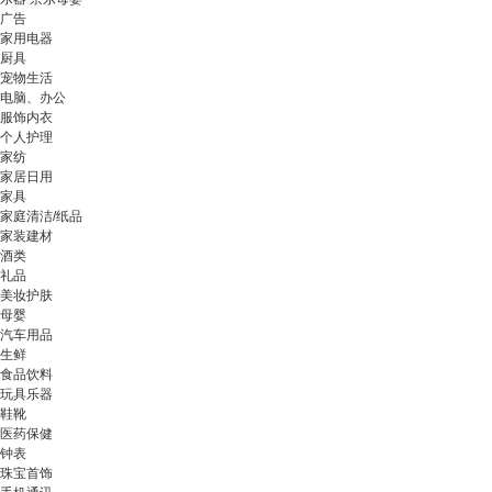
广告
家用电器
厨具
宠物生活
电脑、办公
服饰内衣
个人护理
家纺
家居日用
家具
家庭清洁/纸品
家装建材
酒类
礼品
美妆护肤
母婴
汽车用品
生鲜
食品饮料
玩具乐器
鞋靴
医药保健
钟表
珠宝首饰