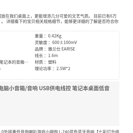
摆放在我们桌面上，更能增添几分可爱的文艺气质。
目前已有6万
亮
。
详细看下的宝贝相关规格细节，能够更详细的了解是否符合你
重量 ：0.42Kg
灵敏度 ：600±100mV
品牌 ：雅兰仕 EARISE
线长 ：1.6m
特性 ：PC、MP3、MP4、笔记本的音箱伴侣
材质 ：塑料
m
理论功率 ：2.5W*2
01 电脑小音箱/音响 USB供电线控 笔记本桌面低音
2.0外接重低音炮喇叭游戏小钢炮 L-740蓝色蓝牙音响【七彩灯升级