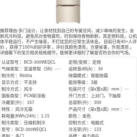
推荐理由:多门设计，让食材找到自己的专属空间，减少串味的发生，全
新风冷科技，避免风对食物直吹，时刻保持食物新鲜，其定频科技，让机
体平稳运行，不产生噪音，不打扰您的日常生活休息。
目前已有40+人评
价
，获得了100%的好评率
，评价其颜色漂亮，方便省事，外观漂亮
。
详细看下的宝贝相关规格细节，能够更详细的了解是否符合你的气场。
认证型号 ：BCD-300WEQCL
定频/变频 ：定频
气候类型 ：亚温带型（SN）-温带型（N）-亚热带型（ST）
运转音dB(A) ：39
制冷剂 ：R600a
除霜模式 ：智能除霜
显示方式 ：不支持
能效等级 ：3级
制冷方式 ：风冷
包装尺寸（深x宽x高）mm ：713*700*1909
面板类型 ：PCM彩涂板
开门方式 ：上对门，下抽屉
冷藏室(升) ：167
总容积(升) ：300
特性 ：风冷无霜
产品尺寸（深x宽x高）mm ：638*626*1815
耗电量(KWh/24h) ：1.15
颜色 ：金色
制冷类型 ：压缩机制冷
控制方式 ：电脑式
型号 ：BCD-300WEQCL
冷冻室(升) ：133
类别 ：多门
品牌 ：格力晶弘