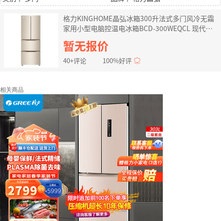
格力KINGHOME晶弘冰箱300升法式多门风冷无霜
家用小型电脑控温电冰箱BCD-300WEQCL 现代金
法式多门
暂无报价
40+评论
100%好评
相关商品