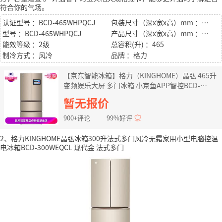
符合你的气场。
认证型号 ：BCD-465WHPQCJ
包装尺寸（深x宽x高）mm ：764*845*1909
型号 ：BCD-465WHPQCJ
产品尺寸（深x宽x高）mm ：705*762.5*1800
能效等级 ：2级
总容积(升) ：465
制冷方式 ：风冷
品牌 ：格力
【京东智能冰箱】格力（KINGHOME）晶弘 465升
变频娱乐大屏 多门冰箱 小京鱼APP智控BCD-
465WHPQCJ
暂无报价
900+评论
99%好评
2、格力KINGHOME晶弘冰箱300升法式多门风冷无霜家用小型电脑控温
电冰箱BCD-300WEQCL 现代金 法式多门