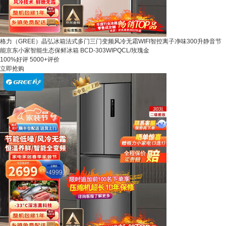
格力（GREE）晶弘冰箱法式多门三门变频风冷无霜WIFI智控离子净味300升静音节
能京东小家智能生态保鲜冰箱 BCD-303WIPQCL/玫瑰金
100%好评
5000+评价
立即抢购