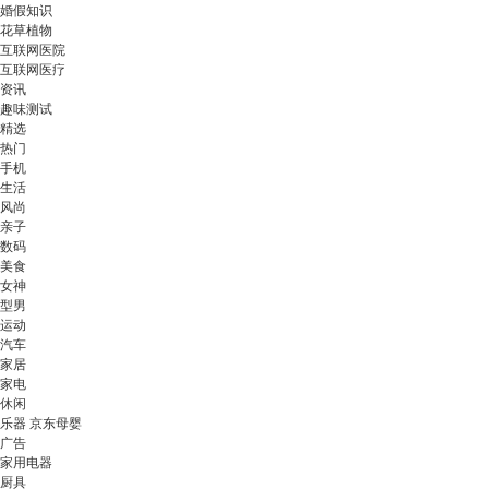
婚假知识
花草植物
互联网医院
互联网医疗
资讯
趣味测试
精选
热门
手机
生活
风尚
亲子
数码
美食
女神
型男
运动
汽车
家居
家电
休闲
乐器 京东母婴
广告
家用电器
厨具