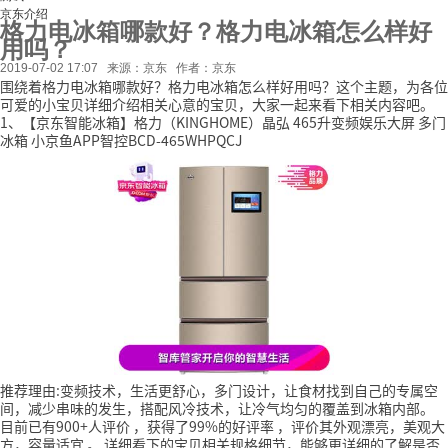
京东介绍
格力电冰箱哪款好？格力电冰箱怎么样好
用吗？
2019-07-02 17:07
来源：京东
作者：京东
围绕着格力电冰箱哪款好？格力电冰箱怎么样好用吗？这个主题，为各位
可爱的小宝贝详细介绍相关心意的宝贝，大家一起来看下相关内容吧。
1、【京东智能冰箱】格力（KINGHOME）晶弘 465升变频娱乐大屏 多门
冰箱 小京鱼APP智控BCD-465WHPQCJ
推荐理由:变频技术，生活更舒心，多门设计，让食材找到自己的专属空
间，减少串味的发生，搭配风冷技术，让冷气均匀的覆盖到冰箱内部。
目前已有900+人评价
，获得了99%的好评率
，评价其外观漂亮，美观大
方，容量适宜
。
详细看下的宝贝相关规格细节，能够更详细的了解是否