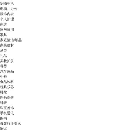
宠物生活
电脑、办公
服饰内衣
个人护理
家纺
家居日用
家具
家庭清洁/纸品
家装建材
酒类
礼品
美妆护肤
母婴
汽车用品
生鲜
食品饮料
玩具乐器
鞋靴
医药保健
钟表
珠宝首饰
手机通讯
图书
母婴行业资讯
测试