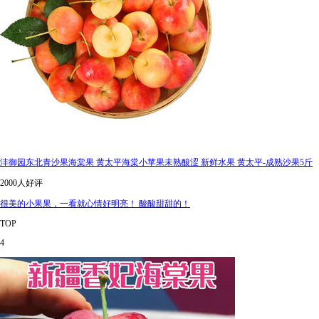
沣御园东北青沙果海棠果 黄太平海棠小苹果未熟酸涩 新鲜水果 黄太平-成熟沙果5斤
2000人好评
很美的小果果，一看就心情好明亮！ 酸酸甜甜的！
TOP
4