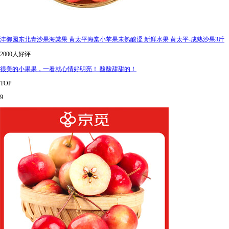
沣御园东北青沙果海棠果 黄太平海棠小苹果未熟酸涩 新鲜水果 黄太平-成熟沙果3斤
2000人好评
很美的小果果，一看就心情好明亮！ 酸酸甜甜的！
TOP
9