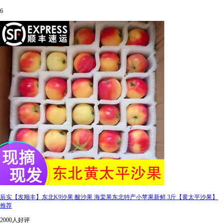
6
辰实【发顺丰】东北K9沙果 酸沙果 海棠果东北特产小苹果新鲜 3斤【黄太平沙果】
推荐
2000人好评