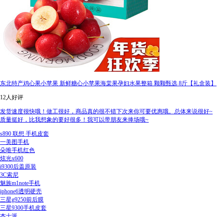
东北特产鸡心果小苹果 新鲜糖心小苹果海棠果孕妇水果整箱 颗颗甄选 8斤【礼盒装】
12人好评
发货速度很快哦！做工很好，商品真的很不错下次来你可要优惠哦。总体来说很好~
质量挺好，比我想象的要好很多！我可以带朋友来捧场哦~
s890 联想 手机皮套
一美图手机
朵唯手机红色
炫光x600
i9300后盖原装
3C索尼
魅族m1note手机
iphone6透明硬壳
三星g9250前后膜
三星9300手机皮套
杰士派