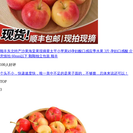
顺丰东北特产沙果海棠果现摘黄太平小苹果k9孕妇酸口感应季水果 3斤 孕妇口感酸 介
意慎拍 60mm以下 颗颗独立包装 顺丰
100人好评
个头不小，快递速度快，唯一美中不足的是果子面的，不够脆，总体来说还可以！
TOP
3