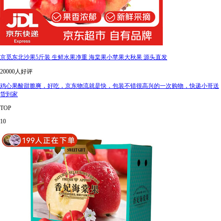
京觅东北沙果5斤装 生鲜水果净重 海棠果小苹果大秋果 源头直发
20000人好评
鸡心果酸甜脆爽，好吃，京东物流就是快，包装不错很高兴的一次购物，快递小哥送
货到家
TOP
10