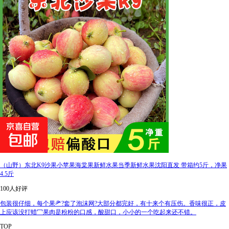
（山野）东北K9沙果小苹果海棠果新鲜水果当季新鲜水果沈阳直发 带箱约5斤，净果
4.5斤
100人好评
包装很仔细，每个果耂?套了泡沫网?大部分都完好，有十来个有压伤。香味很正，皮
上应该没打蜡冖果肉是粉粉的口感，酸甜口，小小的一个吃起来还不错。
TOP