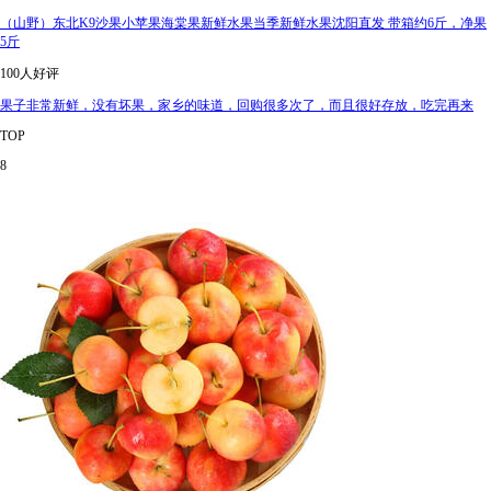
（山野）东北K9沙果小苹果海棠果新鲜水果当季新鲜水果沈阳直发 带箱约6斤，净果
5斤
100人好评
果子非常新鲜，没有坏果，家乡的味道，回购很多次了，而且很好存放，吃完再来
TOP
8