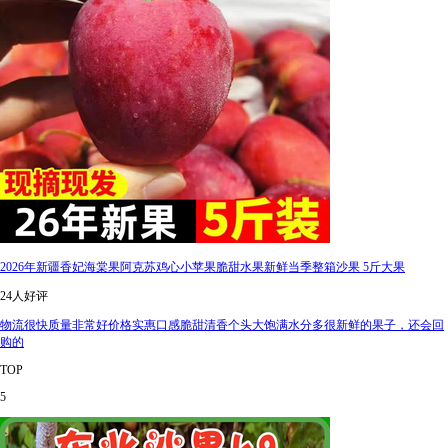
2026年新疆香妃海棠果阿克苏鸡心小苹果脆甜水果新鲜当季整箱沙果 5斤大果
24人好评
物流很快质量非常好价格实惠口感脆甜清香个头大饱满水分多很新鲜的果子，还会回
购的
TOP
5