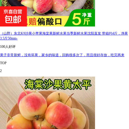
（山野）东北K9沙果小苹果海棠果新鲜水果当季新鲜水果沈阳直发 带箱约4斤，净果
3.5斤50mm-
100人好评
果子非常新鲜，没有坏果，家乡的味道，回购很多次了，而且很好存放，吃完再来
TOP
2