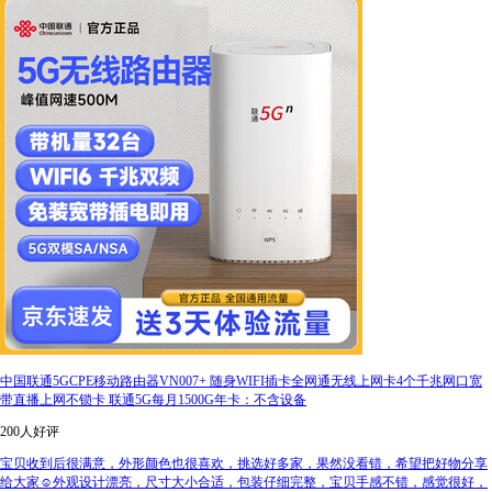
中国联通5GCPE移动路由器VN007+ 随身WIFI插卡全网通无线上网卡4个千兆网口宽
带直播上网不锁卡 联通5G每月1500G年卡：不含设备
200人好评
宝贝收到后很满意，外形颜色也很喜欢，挑选好多家，果然没看错，希望把好物分享
给大家☺️外观设计漂亮，尺寸大小合适，包装仔细完整，宝贝手感不错，感觉很好，