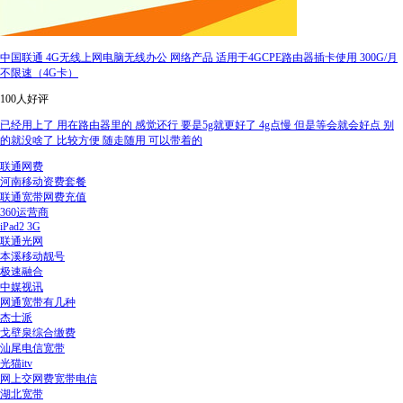
中国联通 4G无线上网电脑无线办公 网络产品 适用于4GCPE路由器插卡使用 300G/月
不限速（4G卡）
100人好评
已经用上了 用在路由器里的 感觉还行 要是5g就更好了 4g点慢 但是等会就会好点 别
的就没啥了 比较方便 随走随用 可以带着的
联通网费
河南移动资费套餐
联通宽带网费充值
360运营商
iPad2 3G
联通光网
本溪移动靓号
极速融合
中媒视讯
网通宽带有几种
杰士派
戈壁泉综合缴费
汕尾电信宽带
光猫itv
网上交网费宽带电信
湖北宽带