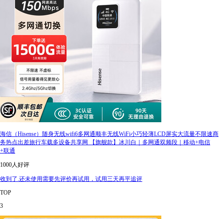
海信（Hisense）随身无线wifi6多网通顺丰无线WiFi小巧轻薄LCD屏实大流量不限速商
务热点出差旅行车载多设备共享网 【旗舰款】冰川白｜多网通双频段｜移动+电信
+联通
1000人好评
收到了.还未使用需要先评价再试用，试用三天再平追评
TOP
3