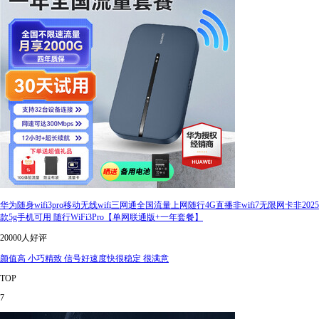
华为随身wifi3pro移动无线wifi三网通全国流量上网随行4G直播非wifi7无限网卡非2025
款5g手机可用 随行WiFi3Pro【单网联通版+一年套餐】
20000人好评
颜值高 小巧精致 信号好速度快很稳定 很满意
TOP
7