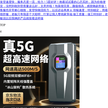
发货速度快，服务态度一流，给力！5星好评！抱着试试看的心态买的，因为价格便
宜，没想到收到货质量这么好，太意外啦！包装很完美，颜值很高，感觉物超所值！
客服也非常耐心细致，发货快物流给力，以后还会再来☺️ 传输速度：特别稳定，用着
很舒服，老板只夸我是个大聪明，打算让我入赘他家享福 做工质量：做工特别好，老
板说以后我俩的产品就按着这样做
TOP
4