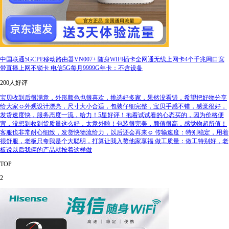
中国联通5GCPE移动路由器VN007+ 随身WIFI插卡全网通无线上网卡4个千兆网口宽
带直播上网不锁卡 电信5G每月9999G年卡：不含设备
200人好评
宝贝收到后很满意，外形颜色也很喜欢，挑选好多家，果然没看错，希望把好物分享
给大家☺️外观设计漂亮，尺寸大小合适，包装仔细完整，宝贝手感不错，感觉很好，
发货速度快，服务态度一流，给力！5星好评！抱着试试看的心态买的，因为价格便
宜，没想到收到货质量这么好，太意外啦！包装很完美，颜值很高，感觉物超所值！
客服也非常耐心细致，发货快物流给力，以后还会再来☺️ 传输速度：特别稳定，用着
很舒服，老板只夸我是个大聪明，打算让我入赘他家享福 做工质量：做工特别好，老
板说以后我俩的产品就按着这样做
TOP
2