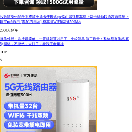
牧歌随身wifi6千兆双频免插卡便携式cpe路由器适用车载上网卡移动联通高速流量上
网宝mifi通用 [真5G石墨灰]-尊享版WIFI6网速500M/s
2000人好评
操作难易：连接很简单，一开机就可以用了，比较简单 做工质量：整体很有质感 真
5g网络，不忽悠，太好了，看我王者超神
TOP
5