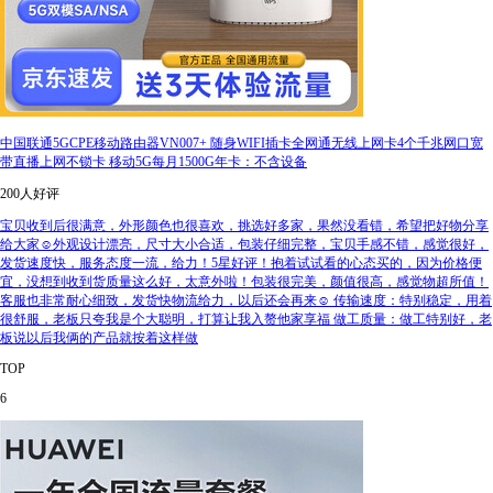
中国联通5GCPE移动路由器VN007+ 随身WIFI插卡全网通无线上网卡4个千兆网口宽
带直播上网不锁卡 移动5G每月1500G年卡：不含设备
200人好评
宝贝收到后很满意，外形颜色也很喜欢，挑选好多家，果然没看错，希望把好物分享
给大家☺️外观设计漂亮，尺寸大小合适，包装仔细完整，宝贝手感不错，感觉很好，
发货速度快，服务态度一流，给力！5星好评！抱着试试看的心态买的，因为价格便
宜，没想到收到货质量这么好，太意外啦！包装很完美，颜值很高，感觉物超所值！
客服也非常耐心细致，发货快物流给力，以后还会再来☺️ 传输速度：特别稳定，用着
很舒服，老板只夸我是个大聪明，打算让我入赘他家享福 做工质量：做工特别好，老
板说以后我俩的产品就按着这样做
TOP
6