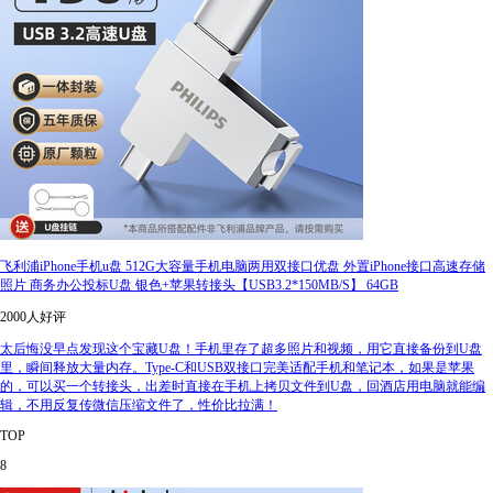
飞利浦iPhone手机u盘 512G大容量手机电脑两用双接口优盘 外置iPhone接口高速存储
照片 商务办公投标U盘 银色+苹果转接头【USB3.2*150MB/S】 64GB
2000人好评
太后悔没早点发现这个宝藏U盘！手机里存了超多照片和视频，用它直接备份到U盘
里，瞬间释放大量内存。Type-C和USB双接口完美适配手机和笔记本，如果是苹果
的，可以买一个转接头，出差时直接在手机上拷贝文件到U盘，回酒店用电脑就能编
辑，不用反复传微信压缩文件了，性价比拉满！
TOP
8