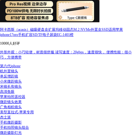
阿卡西斯（acasis）磁吸硬盘盒扩展坞移动固态M.2 NVMe外置盒SSD适用苹果
iphone17pro手机扩容SD/TF电子尿袋EC-1401橙
10000人好评
外形外观：小巧轻便，材质很舒服 读写速度：20gbps，速度很快， 便携性能：很小
巧，方便携带
第六代iphone
机外置镜头
单反增距镜
小米微距镜头
米镜长焦镜头
高清鱼眼
苹果拍照遥控器
微距镜头效果
广角相机镜头
美型直拉式-苹果专用
杰士派
手机微距摄影
手机拍照镜头组合
微距摄影灯光