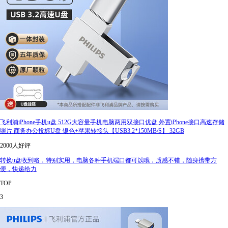
飞利浦iPhone手机u盘 512G大容量手机电脑两用双接口优盘 外置iPhone接口高速存储
照片 商务办公投标U盘 银色+苹果转接头【USB3.2*150MB/S】 32GB
2000人好评
转换u盘收到咯，特别实用，电脑各种手机端口都可以哦，质感不错，随身携带方
便，快递给力
TOP
3