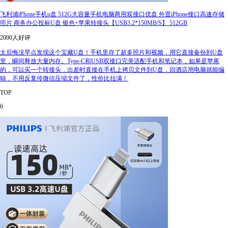
飞利浦iPhone手机u盘 512G大容量手机电脑两用双接口优盘 外置iPhone接口高速存储
照片 商务办公投标U盘 银色+苹果转接头【USB3.2*150MB/S】 512GB
2000人好评
太后悔没早点发现这个宝藏U盘！手机里存了超多照片和视频，用它直接备份到U盘
里，瞬间释放大量内存。Type-C和USB双接口完美适配手机和笔记本，如果是苹果
的，可以买一个转接头，出差时直接在手机上拷贝文件到U盘，回酒店用电脑就能编
辑，不用反复传微信压缩文件了，性价比拉满！
TOP
6