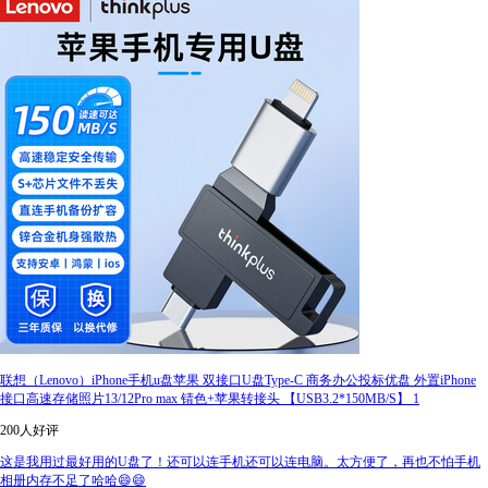
联想（Lenovo）iPhone手机u盘苹果 双接口U盘Type-C 商务办公投标优盘 外置iPhone
接口高速存储照片13/12Pro max 锖色+苹果转接头 【USB3.2*150MB/S】 1
200人好评
这是我用过最好用的U盘了！还可以连手机还可以连电脑。太方便了，再也不怕手机
相册内存不足了哈哈😄😄