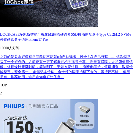
DOCKCASE多凯斯智能可视化M2固态硬盘盒SSD移动硬盘盒子Type-C3.2M.2 NVMe
外置硬盘盒子适用iPhone17 Pro
10000人好评
之前的硬盘盒好像有点问题动不动就usb自动弹出，过会儿又自己连接…… 这次特意
买了一个好点的。之前也有一定了解看过相关视频推荐。 质量有保障，大品牌值得信
赖。外观设计新潮时尚，简洁明了。安装方便快捷。 有断电保护，值得拥有。数据传
输稳定，安全第一。 老笔记本传输，金士顿的固态拆机下来的，运行还不错。 值得
拥有，推荐使用，谁用谁知道好处优点。
TOP
2