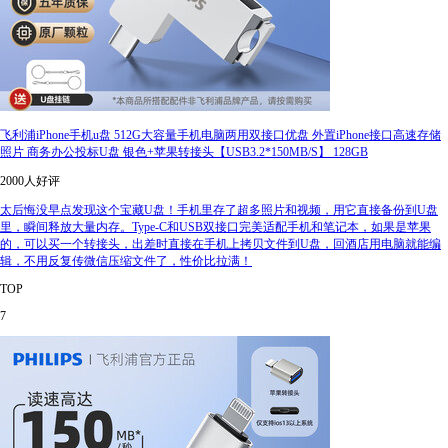
飞利浦iPhone手机u盘 512G大容量手机电脑两用双接口优盘 外置iPhone接口高速存储
照片 商务办公投标U盘 银色+苹果转接头【USB3.2*150MB/S】 128GB
2000人好评
太后悔没早点发现这个宝藏U盘！手机里存了超多照片和视频，用它直接备份到U盘
里，瞬间释放大量内存。Type-C和USB双接口完美适配手机和笔记本，如果是苹果
的，可以买一个转接头，出差时直接在手机上拷贝文件到U盘，回酒店用电脑就能编
辑，不用反复传微信压缩文件了，性价比拉满！
TOP
7