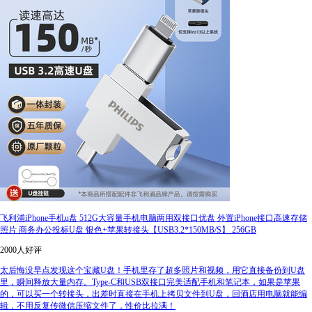
飞利浦iPhone手机u盘 512G大容量手机电脑两用双接口优盘 外置iPhone接口高速存储
照片 商务办公投标U盘 银色+苹果转接头【USB3.2*150MB/S】 256GB
2000人好评
太后悔没早点发现这个宝藏U盘！手机里存了超多照片和视频，用它直接备份到U盘
里，瞬间释放大量内存。Type-C和USB双接口完美适配手机和笔记本，如果是苹果
的，可以买一个转接头，出差时直接在手机上拷贝文件到U盘，回酒店用电脑就能编
辑，不用反复传微信压缩文件了，性价比拉满！