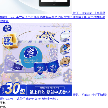
汉王（Hanvon）【李雪琴
推荐】Clear6英寸电子书阅读器 墨水屏电纸书平板 智能阅读本电子纸 看书便携阅读
碧水青
维达（Vinda）超韧手帕纸4
层5片30包 中式美学 出行必备 便携装小包纸巾
手机
数码