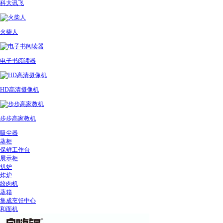
科大讯飞
火柴人
电子书阅读器
HD高清摄像机
步步高家教机
吸尘器
蒸柜
保鲜工作台
展示柜
扒炉
炸炉
绞肉机
蒸箱
集成烹饪中心
和面机