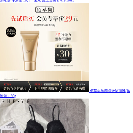
热水器 小厨宝 10升下出水 台上安装 EWH-10A5
佰草集御颜净澈洁面乳(体
验装）30g