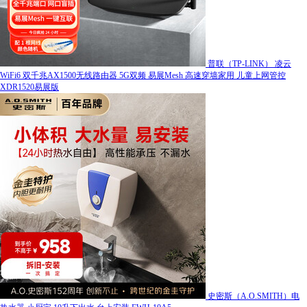
普联（TP-LINK） 凌云
WiFi6 双千兆AX1500无线路由器 5G双频 易展Mesh 高速穿墙家用 儿童上网管控
XDR1520易展版
史密斯（A.O.SMITH）电