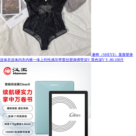
奢晔（SHEYE）显瘦塑身
连体衣连体内衣内裤一体上托性感吊带蕾丝塑身绑带深V 黑色深V S -80-100斤