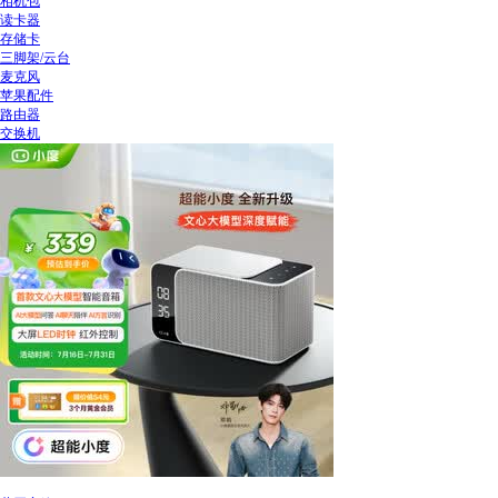
相机包
读卡器
存储卡
三脚架/云台
麦克风
苹果配件
路由器
交换机