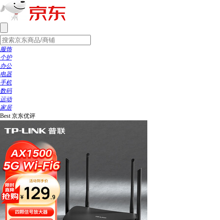
服饰
个护
办公
电器
手机
数码
运动
家居
Best
京东优评