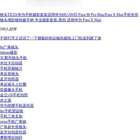
铁头TILTA华为手机摄影套装适用华为HUAWEI Pura 90 Pro Max/Pura X Max手机长焦
镜头增距镜拍摄手柄 专业摄影套装-黑色 适用华为 Pura X Max
100人好评
不错打开之后试了一下都挺好的运输也挺快上门给送到家了谢
6s广角镜头
iphone摄影
3C蔡司镜头手机
米拉卡自拍器
手机照相镜片
单反装镜头
蓝牙拍照器
单反镜头上红圈
前摄像头手机
金立s10手机拍照
杰士派
华为荣耀手机遥控器
htc手机望远镜
手机三角支架
oppo手机广角镜
广角超长焦镜头
蓝牙自拍遥控器
摩斯维自拍杆