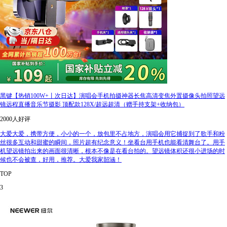
黑键【热销100W+丨次日达】演唱会手机拍摄神器长焦高清变焦外置摄像头拍照望远
镜远程直播音乐节摄影 顶配款128X/超远超清（赠手持支架+收纳包）
2000人好评
大爱大爱，携带方便，小小的一个，放包里不占地方，演唱会用它捕捉到了歌手和粉
丝很多互动和甜蜜的瞬间，照片超有纪念意义！坐看台用手机也能看清舞台了。用手
机望远镜拍出来的画面很清晰，根本不像是在看台拍的。望远镜体积还很小进场的时
候也不会被查，好用，推荐。大爱我家韶涵！
TOP
3