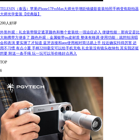
TELESIN（泰迅）苹果iPhone17ProMax大师光学增距镜摄影套装拍照手柄变焦助拍器
大师光学套装【经典版】
200人好评
外形外观：礼盒装带限定遮罩颜色和整个套装统一强迫症必入 便捷性能：那肯定是比
大炮携带方便多了 颜色外观：金属银带pu皮材质 整体有格调 使用功能：就想拍演唱
会和表演 要实测了才知道 蓝牙连接和app使用相对简洁易上手 拉近确实抖得厉害 还
用不习惯 有点小重 手柄3200毫安可以给手机充电 礼盒装没有镜头收纳包 其实我还挺
想要 附送一条手绳 玩一玩可以等价格好点再入
TOP
6