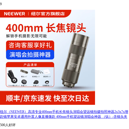
9
纽尔（NEEWER）高清专业400mm手机长焦镜头演唱会望远镜拍摄拍照神器2x3x7x增
距镜苹果安卓通用外置人像直播微距 400mm手机望远镜演唱会神器 （钛）-含镜头夹
500人好评