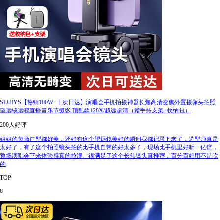
SLUIYS【热销100W+丨次日达】演唱会手机拍摄神器长焦高清变焦外置摄像头拍照
望远镜远程直播音乐节摄影 顶配款128X/超远超清（赠手持支架+收纳包）
200人好评
姐姐的每场造型都好美，还好有这个望远镜美好的瞬间我都记录下来了，造型师真是
太好了，有了这个拍照镜头拍的比手机自带的好太多了，现场比手机里好听一亿倍，
整场演唱会下来体验感真的拉满。很满足了这个长焦镜头真推荐，百分百好用不是吹
的
TOP
8