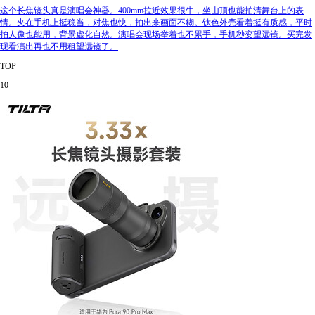
这个长焦镜头真是演唱会神器。400mm拉近效果很牛，坐山顶也能拍清舞台上的表
情。夹在手机上挺稳当，对焦也快，拍出来画面不糊。钛色外壳看着挺有质感，平时
拍人像也能用，背景虚化自然。演唱会现场举着也不累手，手机秒变望远镜。买完发
现看演出再也不用租望远镜了。
TOP
10