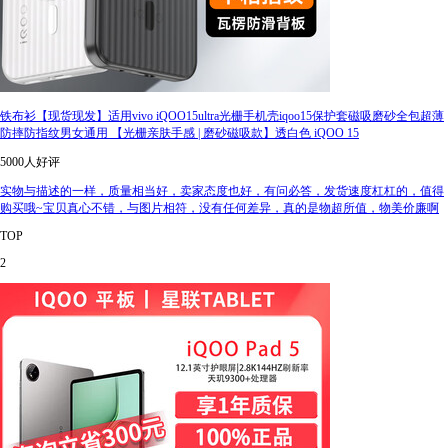
铁布衫【现货现发】适用vivo iQOO15ultra光栅手机壳iqoo15保护套磁吸磨砂全包超薄
防摔防指纹男女通用 【光栅亲肤手感 | 磨砂磁吸款】透白色 iQOO 15
5000人好评
实物与描述的一样，质量相当好，卖家态度也好，有问必答，发货速度杠杠的，值得
购买哦~宝贝真心不错，与图片相符，没有任何差异，真的是物超所值，物美价廉啊
TOP
2