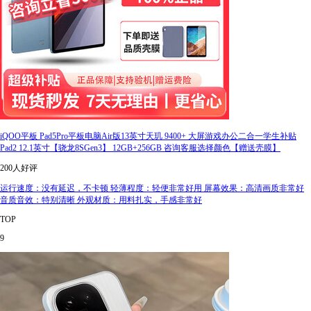
iQOO平板 Pad5Pro平板电脑Air版13英寸天玑 9400+ 大屏游戏办公二合一学生补贴
Pad2 12.1英寸【骁龙8SGen3】 12GB+256GB 咨询客服选择颜色【赠送壳膜】
200人好评
运行速度：没有延迟，不卡顿 轻薄程度：轻便非常好用 屏幕效果：高清画质非常好
音质音效：特别清晰 外观材质：用料扎实，手感非常好
TOP
9