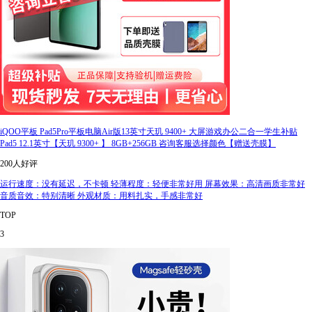
iQOO平板 Pad5Pro平板电脑Air版13英寸天玑 9400+ 大屏游戏办公二合一学生补贴
Pad5 12.1英寸【天玑 9300+ 】 8GB+256GB 咨询客服选择颜色【赠送壳膜】
200人好评
运行速度：没有延迟，不卡顿 轻薄程度：轻便非常好用 屏幕效果：高清画质非常好
音质音效：特别清晰 外观材质：用料扎实，手感非常好
TOP
3