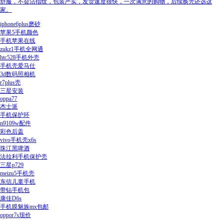
舒服，不会沾指纹，包装严实，发货速度很快，一次满意的购物，后续换壳还选这
家。
iphone6plus磨砂
苹果5手机颜色
手机苹果在线
zukz1手机全网通
htc528手机外壳
手机壳爱马仕
3d数码照相机
r7plus壳
三星安装
oppa77
杰士派
手机保护环
n9109w配件
彩色后盖
vivo手机壳x6s
珠江黑啤酒
法拉利手机保护壳
三星p729
meizu5手机壳
东信儿童手机
带钻手机包
康佳D6s
手机膜魅族mx包邮
oppor7s现价