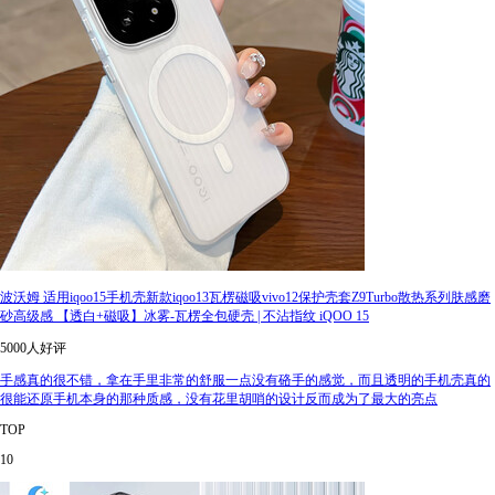
波沃姆 适用iqoo15手机壳新款iqoo13瓦楞磁吸vivo12保护壳套Z9Turbo散热系列肤感磨
砂高级感 【透白+磁吸】冰雾-瓦楞全包硬壳 | 不沾指纹 iQOO 15
5000人好评
手感真的很不错，拿在手里非常的舒服一点没有硌手的感觉，而且透明的手机壳真的
很能还原手机本身的那种质感，没有花里胡哨的设计反而成为了最大的亮点
TOP
10