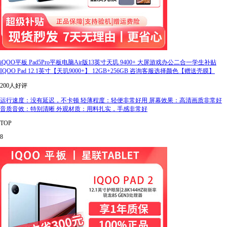
iQOO平板 Pad5Pro平板电脑Air版13英寸天玑 9400+ 大屏游戏办公二合一学生补贴
IQOO Pad 12.1英寸【天玑9000+】 12GB+256GB 咨询客服选择颜色【赠送壳膜】
200人好评
运行速度：没有延迟，不卡顿 轻薄程度：轻便非常好用 屏幕效果：高清画质非常好
音质音效：特别清晰 外观材质：用料扎实，手感非常好
TOP
8