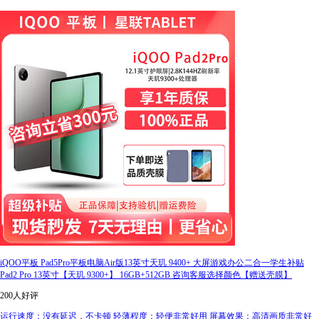
iQOO平板 Pad5Pro平板电脑Air版13英寸天玑 9400+ 大屏游戏办公二合一学生补贴
Pad2 Pro 13英寸【天玑 9300+】 16GB+512GB 咨询客服选择颜色【赠送壳膜】
200人好评
运行速度：没有延迟，不卡顿 轻薄程度：轻便非常好用 屏幕效果：高清画质非常好