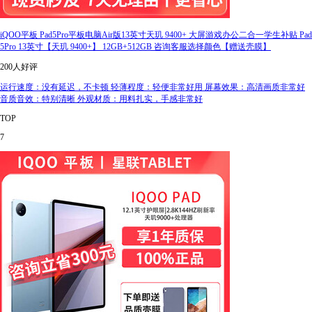
iQOO平板 Pad5Pro平板电脑Air版13英寸天玑 9400+ 大屏游戏办公二合一学生补贴 Pad
5Pro 13英寸【天玑 9400+】 12GB+512GB 咨询客服选择颜色【赠送壳膜】
200人好评
运行速度：没有延迟，不卡顿 轻薄程度：轻便非常好用 屏幕效果：高清画质非常好
音质音效：特别清晰 外观材质：用料扎实，手感非常好
TOP
7