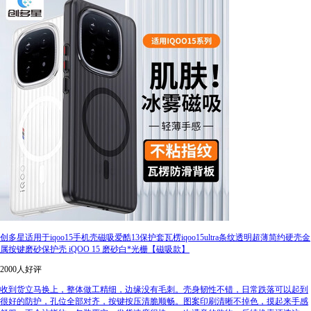
创多星适用于iqoo15手机壳磁吸爱酷13保护套瓦楞iqoo15ultra条纹透明超薄简约硬壳金
属按键磨砂保护壳 iQOO 15 磨砂白*光栅【磁吸款】
2000人好评
收到货立马换上，整体做工精细，边缘没有毛刺。壳身韧性不错，日常跌落可以起到
很好的防护，孔位全部对齐，按键按压清脆顺畅。图案印刷清晰不掉色，摸起来手感