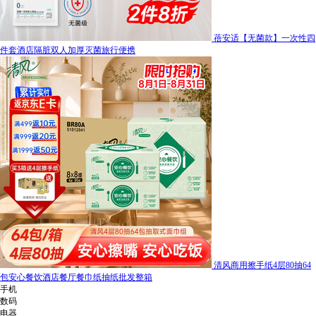
蓓安适【无菌款】一次性四
件套酒店隔脏双人加厚灭菌旅行便携
清风商用擦手纸4层80抽64
包安心餐饮酒店餐厅餐巾纸抽纸批发整箱
手机
数码
电器