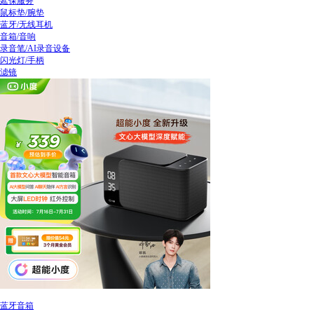
延保服务
鼠标垫/腕垫
蓝牙/无线耳机
音箱/音响
录音笔/AI录音设备
闪光灯/手柄
滤镜
蓝牙音箱