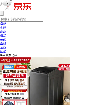
服饰
个护
办公
电器
手机
数码
运动
家居
Best
京东优评