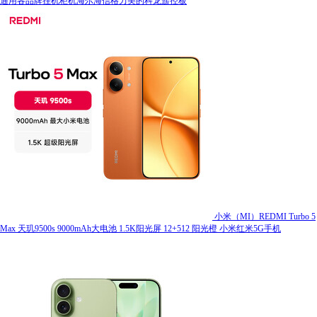
通用各品牌挂机柜机海尔海信格力美的科龙遥控板
小米（MI）REDMI Turbo 5
Max 天玑9500s 9000mAh大电池 1.5K阳光屏 12+512 阳光橙 小米红米5G手机