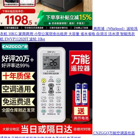
惠而浦（Whirlpool）波轮洗
衣机 10KG 家商两用 小型公寓宿舍出租房 大容量 省水省电 自清洁 活水漂 智能洗衣
机 EWVP112020T 波轮 10kg
CNZGGQ万能空调遥控器