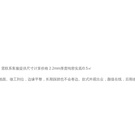
需联系客服提供尺寸计算价格 2.2mm厚度纯密实底/0.5㎡
地面。做工到位，边缘平整，长期踩踏也不会卷边。款式外观出众，颜值在线，后期