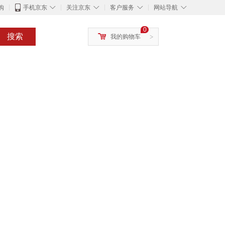
◇
◇
◇
◇
购
手机京东
关注京东
客户服务
网站导航
0
搜索
我的购物车
>