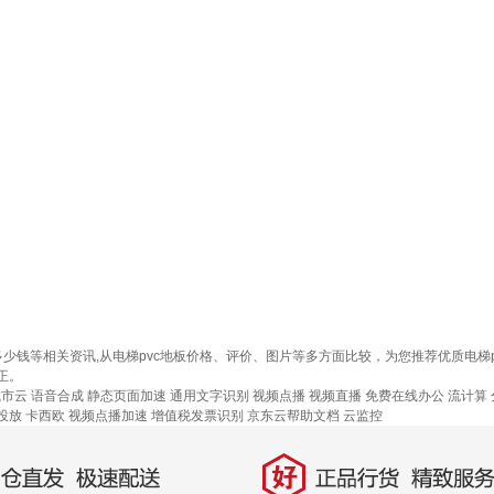
c地板多少钱等相关资讯,从电梯pvc地板价格、评价、图片等多方面比较，为您推荐优质
正。
城市云
语音合成
静态页面加速
通用文字识别
视频点播
视频直播
免费在线办公
流计算
投放
卡西欧
视频点播加速
增值税发票识别
京东云帮助文档
云监控
好
直发，极速配送
正品行货，精致服务