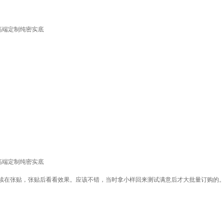
m高端定制纯密实底
m高端定制纯密实底
续在张贴，张贴后看看效果。应该不错，当时拿小样回来测试满意后才大批量订购的