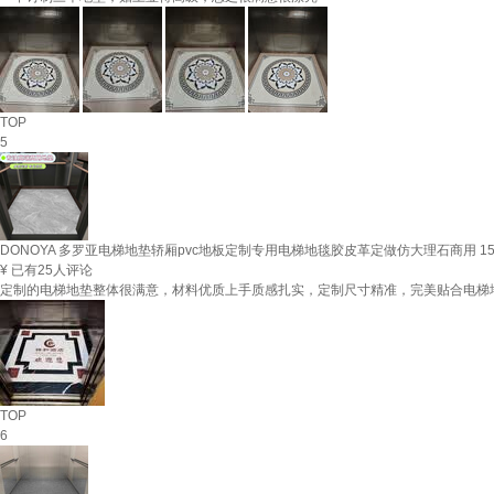
TOP
5
DONOYA 多罗亚电梯地垫轿厢pvc地板定制专用电梯地毯胶皮革定做仿大理石商用 15 
¥
已有25人评论
定制的电梯地垫整体很满意，材料优质上手质感扎实，定制尺寸精准，完美贴合电梯
TOP
6