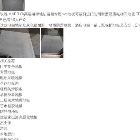
玫雅 MAERYA高端电梯地垫轿厢专用pvc地板可裁剪进门防滑耐磨酒店电梯间地毯 TP
¥
已有43人评论
这款电梯地垫烟灰色很耐脏，材质防滑耐磨，酒店电梯一铺，既保护地板又安全，定
相关推荐
巨宁复合地板
帝爵地板
电热采暖地板
圣达地板差
楼梯防滑胶条
承德圣象地板
三层实木地暖地板
芒市塑胶地板
防静电地板
生活家巴洛克强化地板
杰士派
浩邦
木地板白
地板革卧室