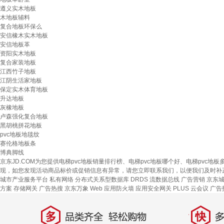
遵义实木地板
木地板辅料
复合地板环保么
安信橡木实木地板
安信地板革
资阳实木地板
复合家装地板
江西竹子地板
江阴生活家地板
保定实木体育地板
升达地板
灰橡地板
卢森强化复合地板
黑胡桃拼花地板
pvc地板地毯纹
赛伦格地板条
博典脚线
京东JD.COM为您提供电梯pvc地板销量排行榜、电梯pvc地板哪个好、电梯pv
现，如您发现活动商品标价或促销信息有异常，请您立即联系我们，以便我们及时补
城市产业服务平台
私有网络
分布式关系型数据库 DRDS
流数据总线
广告营销
京东
方案
存储网关
广告热搜
京东万象
Web 应用防火墙
应用安全网关
PLUS 云会议
广告
多
快
品类齐全，轻松购物
多仓