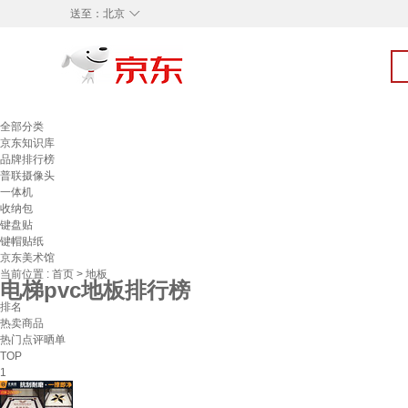
◇
送至：
北京
全部分类
京东知识库
品牌排行榜
普联摄像头
一体机
收纳包
键盘贴
键帽贴纸
京东美术馆
当前位置 :
首页
>
地板
电梯pvc地板排行榜
排名
热卖商品
热门点评晒单
TOP
1