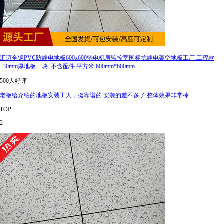
汇迈全钢PVC防静电地板600x600弱电机房监控室国标抗静电架空地板工厂 工程款
_30mm厚地板一块_不含配件 平方米 600mm*600mm
500人好评
老板给介绍的地板安装工人，挺靠谱的 安装的差不多了 整体效果非常棒
TOP
2