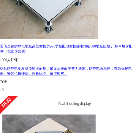
常飞全钢防静电地板高架空机房pvc学校配电室抗静电地板600地板阻燃 厂标单块含配
件（包邮含普票）
1000人好评
这款防静电地板材质坚固耐用。铺设后表面平整无缝隙，防静电效果佳，有效保护电
器。安装也很便捷。性价比高，值得购买。
TOP
10