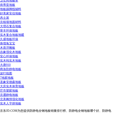
卫生间地板革
肯蒂亚地板
地板踢脚线辅料
好美家安信地板
杰士派
京核墙地面材料
大理石复合地板
誉丰环保地板
实木复合地板地暖
久盛地板环保
侏儒兔宝宝
木质浮雕板
吉象强化木地板
安心环保地板
实木纯实木地板
大唐910
商洛防静电地板
波打线图
7地胶地板
圣象安德森地板
大庆实木体育地板
芒市塑胶地板
京通静电地板
北美枫情强化地板
实木人字拼地板
京东JD.COM为您提供防静电全钢地板销量排行榜、防静电全钢地板哪个好、防静电