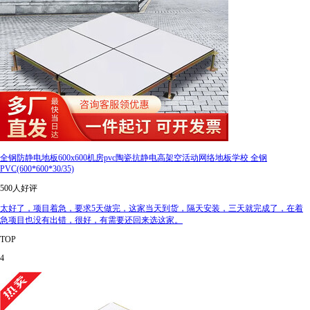
全钢防静电地板600x600机房pvc陶瓷抗静电高架空活动网络地板学校 全钢
PVC(600*600*30/35)
500人好评
太好了，项目着急，要求5天做完，这家当天到货，隔天安装，三天就完成了，在着
急项目也没有出错，很好，有需要还回来选这家。
TOP
4