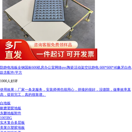
防静电地板全钢国标600机房办公室网络pvc陶瓷活动架空抗静电 600*600*40象牙白色
款含配件/平方
1000人好评
使用效果：厂家一条龙服务，安装师傅也很用心，拼接的很好，没缝隙，做事效率真
高，提前完工，真的很靠谱。
白地板
耐磨塑胶地板
东鹏地板附件
1005BG
实木复合多层板
美莱尔塑胶地板