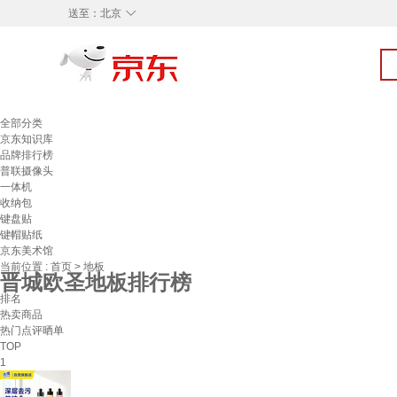
◇
送至：
北京
全部分类
京东知识库
品牌排行榜
普联摄像头
一体机
收纳包
键盘贴
键帽贴纸
京东美术馆
当前位置 :
首页
>
地板
晋城欧圣地板排行榜
排名
热卖商品
热门点评晒单
TOP
1