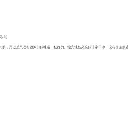
葡萄柚）
闻的，用过后又没有很浓郁的味道，挺好的。擦完地板亮亮的非常干净，没有什么痕