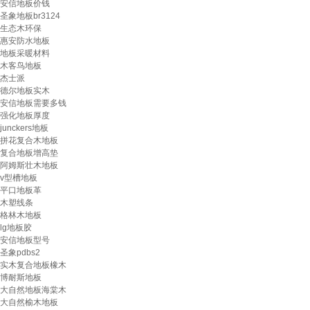
安信地板价钱
圣象地板br3124
生态木环保
惠安防水地板
地板采暖材料
木客鸟地板
杰士派
德尔地板实木
安信地板需要多钱
强化地板厚度
junckers地板
拼花复合木地板
复合地板增高垫
阿姆斯壮木地板
v型槽地板
平口地板革
木塑线条
格林木地板
lg地板胶
安信地板型号
圣象pdbs2
实木复合地板橡木
博耐斯地板
大自然地板海棠木
大自然榆木地板