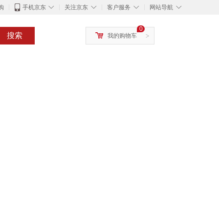
◇
◇
◇
◇
购
手机京东
关注京东
客户服务
网站导航
0
搜索
我的购物车
>