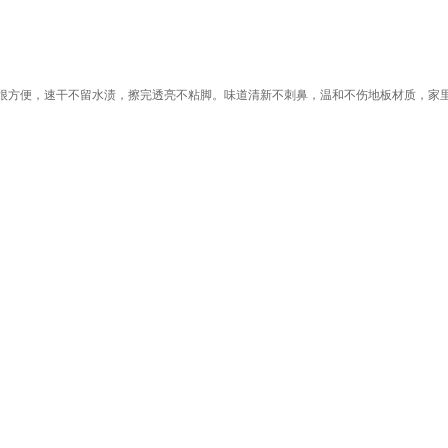
很方便，速干不留水渍，擦完透亮不粘脚。味道清新不刺鼻，温和不伤地板材质，家