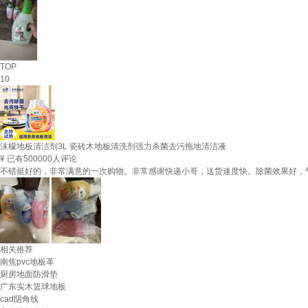
TOP
10
沫檬地板清洁剂3L 瓷砖木地板清洗剂强力杀菌去污拖地清洁液
¥
已有500000人评论
不错挺好的，非常满意的一次购物。非常感谢快递小哥，送货速度快。除菌效果好，
相关推荐
南焦pvc地板革
厨房地面防滑垫
广东实木篮球地板
cad阴角线