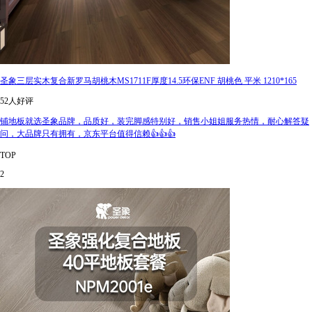
圣象三层实木复合新罗马胡桃木MS1711F厚度14.5环保ENF 胡桃色 平米 1210*165
52人好评
铺地板就选圣象品牌，品质好，装完脚感特别好，销售小姐姐服务热情，耐心解答疑
问，大品牌只有拥有，京东平台值得信赖👍👍👍
TOP
2