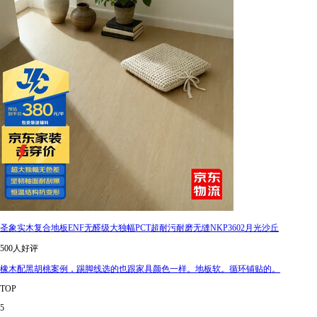
圣象实木复合地板ENF无醛级大独幅PCT超耐污耐磨无缝NKP3602月光沙丘
500人好评
橡木配黑胡桃案例，踢脚线选的也跟家具颜色一样。地板软。循环铺贴的。
TOP
5