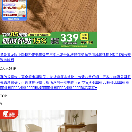
圣象番龙眼中独幅ENF无醛级三层实木复合地板环保锁扣平面地暖适用 NKI2126包安
装送辅料
200人好评
真的很喜欢，完全超出期望值，发货速度非常快，包装非常仔细、严实，物流公司服
务态度很好，运送速度很快，很满意的一次购物（๑ `▽´๑)۶棒👍🏻棒👍🏻棒棒👍🏻👍🏻棒棒
👍🏻棒棒👍🏻👍🏻棒棒👍🏻👍🏻棒棒👍🏻👍🏻棒棒👍🏻👍🏻棒棒👍🏻👍🏻笔芯卖家♥
TOP
9