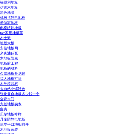
福得利地板
仿古木地板
黑色地胶
机房抗静电地板
爱尚家地板
电梯轿厢地板
pvc家用地板革
杰士派
地板大板
安信地板网
来宾油毡瓦
木地板防虫
地板胶工程
地板的材料
久盛地板番龙眼
福人地板打折
木纹超晶石
大自然小镇秋色
强化复合地板多少钱一个
全森木门
九创地板实木
鑫寅
贝尔地板咋样
丹东防静电地板
琼华平口地板附件
木地板家装