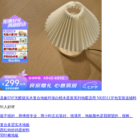
圣象ENF无醛级实木复合地板环保白蜡木星座系列地暖适用 NKB5113F包安装送辅料
91人好评
挺不错的，师傅很专业，两小时左右装好。很满意，地板颜色是我期望的，很棒。
复合多层实木地板
西红柿炒鸡蛋材料
羽叶楸地板