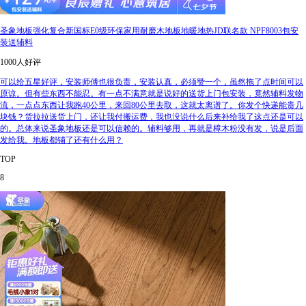
圣象地板强化复合新国标E0级环保家用耐磨木地板地暖地热JD联名款 NPF8003包安
装送辅料
1000人好评
可以给五星好评，安装师傅也很负责，安装认真，必须赞一个，虽然拖了点时间可以
原谅。但有些东西不能忍。有一点不满意就是说好的送货上门包安装，竟然辅料发物
流，一点点东西让我跑40公里，来回80公里去取，这就太离谱了。你发个快递能贵几
块钱？货拉拉送货上门，还让我付搬运费，我也没说什么后来补给我了这点还是可以
的。总体来说圣象地板还是可以信赖的。辅料够用，再就是樟木粉没有发，说是后面
发给我。地板都铺了还有什么用？
TOP
8