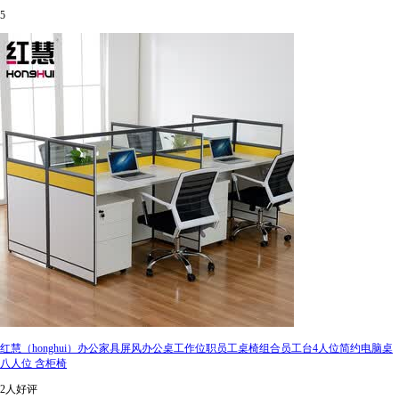
5
红慧（honghui）办公家具屏风办公桌工作位职员工桌椅组合员工台4人位简约电脑桌
八人位 含柜椅
2人好评