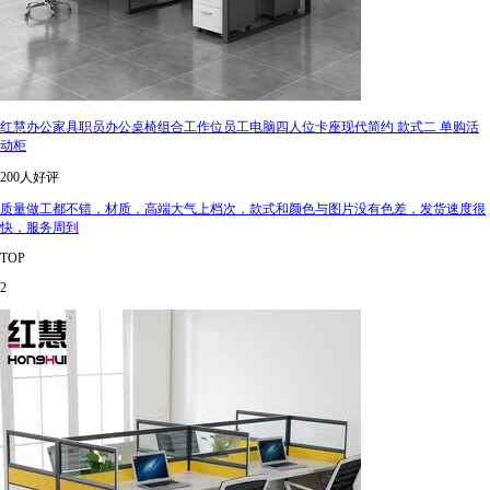
红慧办公家具职员办公桌椅组合工作位员工电脑四人位卡座现代简约 款式二 单购活
动柜
200人好评
质量做工都不错，材质，高端大气上档次，款式和颜色与图片没有色差，发货速度很
快，服务周到
TOP
2