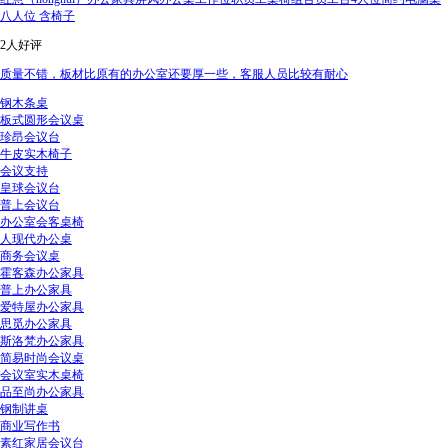
八人位 含椅子
2人好评
质量不错，板材比原有的办公室还要厚一些，客服人员比较有耐心
钢木条桌
板式圆形会议桌
珍昂会议台
牛皮实木椅子
会议支持
皇球会议台
普上会议台
办公室会客桌椅
人现代办公桌
商务会议桌
霍客森办公家具
普上办公家具
爱特屋办公家具
思觅办公家具
斯洛梵办公家具
简易时尚会议桌
会议室实木桌椅
品至尚办公家具
钢制讲桌
商业写作书
素红家居会议台