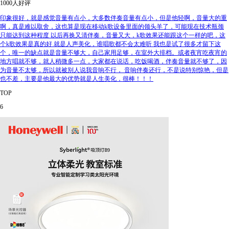
1000人好评
印象很好，就是感觉音量有点小，大多数伴奏音量有点小，但是他轻啊，音量大的重
啊，真是难以取舍，这也算是现在移动k歌设备里面的领头羊了，可能现在技术瓶颈
只能达到这种程度 以后再换又清伴奏，音量又大，k歌效果还能跟这个一样的吧，这
个k歌效果是真的好 就是人声美化，谁唱歌都不会太难听 我也是试了很多才留下这
个，唯一的缺点就是音量不够大，自己家用足够，在室外大排档。或者夜宵吃夜宵的
地方唱就不够，就人稍微多一点，大家都在说话，吃饭喝酒，伴奏音量就不够了，因
为音量不太够，所以就被别人说我音响不行， 音响伴奏还行，不是说特别惊艳，但是
也不差，主要是他最大的优势就是人生美化，很棒！！！
TOP
6