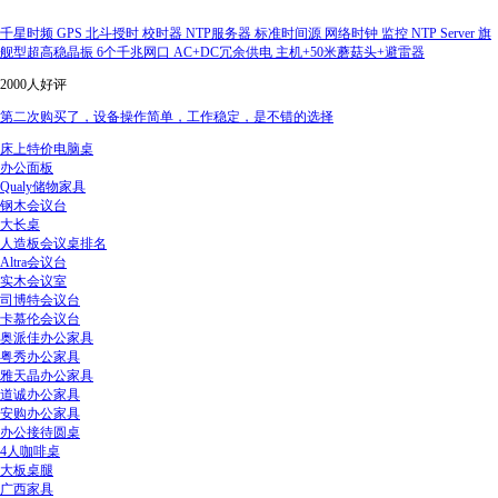
千星时频 GPS 北斗授时 校时器 NTP服务器 标准时间源 网络时钟 监控 NTP Server 旗
舰型超高稳晶振 6个千兆网口 AC+DC冗余供电 主机+50米蘑菇头+避雷器
2000人好评
第二次购买了，设备操作简单，工作稳定，是不错的选择
床上特价电脑桌
办公面板
Qualy储物家具
钢木会议台
大长桌
人造板会议桌排名
Altra会议台
实木会议室
司博特会议台
卡慕伦会议台
奥派佳办公家具
粤秀办公家具
雅天晶办公家具
道诚办公家具
安购办公家具
办公接待圆桌
4人咖啡桌
大板桌腿
广西家具