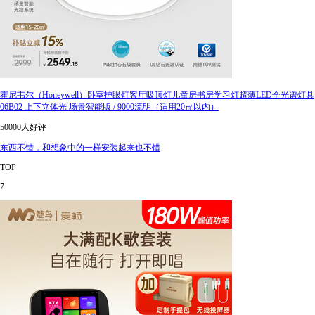
霍尼韦尔（Honeywell）卧室护眼灯客厅吸顶灯儿童房书房学习灯超薄LED全光谱灯具
06B02 上下立体光 场景智能版 / 9000流明（适用20㎡以内）
50000人好评
东西不错，和想象中的一样安装起来也不错
TOP
7