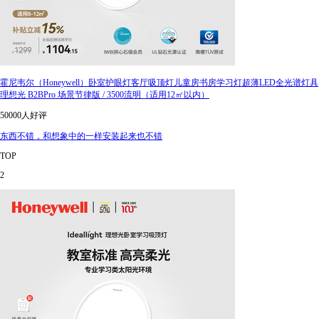
霍尼韦尔（Honeywell）卧室护眼灯客厅吸顶灯儿童房书房学习灯超薄LED全光谱灯具
理想光 B2BPro 场景节律版 / 3500流明（适用12㎡以内）
50000人好评
东西不错，和想象中的一样安装起来也不错
TOP
2