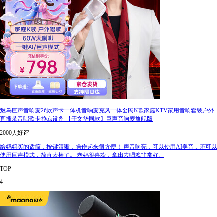
魅鸟巨声音响麦26款声卡一体机音响麦克风一体全民K歌家庭KTV家用音响套装户外
直播录音唱歌卡拉ok设备 【于文华同款】巨声音响麦旗舰版
2000人好评
给妈妈买的话筒，按键清晰，操作起来很方便！ 声音响亮，可以使用AI美音，还可以
使用巨声模式，简直太棒了。 老妈很喜欢，拿出去唱戏非常好。
TOP
4