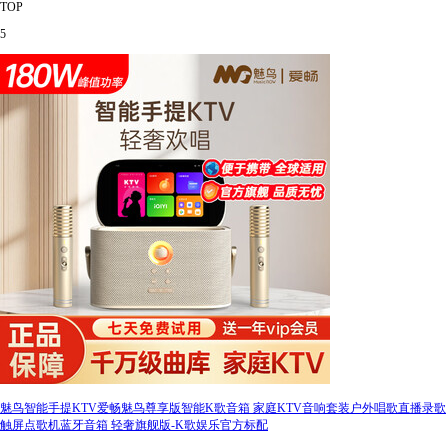
TOP
5
魅鸟智能手提KTV爱畅魅鸟尊享版智能K歌音箱 家庭KTV音响套装户外唱歌直播录歌
触屏点歌机蓝牙音箱 轻奢旗舰版-K歌娱乐官方标配