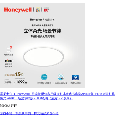
霍尼韦尔（Honeywell）卧室护眼灯客厅吸顶灯儿童房书房学习灯超薄LED全光谱灯具
悦光 A6BPro 场景节律版 / 5000流明（适用12㎡以内）
50000人好评
东西不错，和想象中的一样安装起来也不错