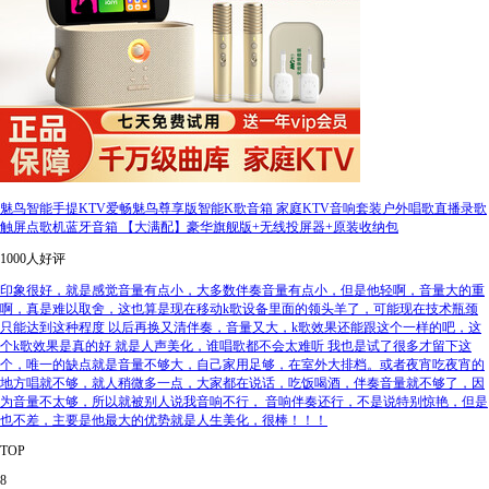
魅鸟智能手提KTV爱畅魅鸟尊享版智能K歌音箱 家庭KTV音响套装户外唱歌直播录歌
触屏点歌机蓝牙音箱 【大满配】豪华旗舰版+无线投屏器+原装收纳包
1000人好评
印象很好，就是感觉音量有点小，大多数伴奏音量有点小，但是他轻啊，音量大的重
啊，真是难以取舍，这也算是现在移动k歌设备里面的领头羊了，可能现在技术瓶颈
只能达到这种程度 以后再换又清伴奏，音量又大，k歌效果还能跟这个一样的吧，这
个k歌效果是真的好 就是人声美化，谁唱歌都不会太难听 我也是试了很多才留下这
个，唯一的缺点就是音量不够大，自己家用足够，在室外大排档。或者夜宵吃夜宵的
地方唱就不够，就人稍微多一点，大家都在说话，吃饭喝酒，伴奏音量就不够了，因
为音量不太够，所以就被别人说我音响不行， 音响伴奏还行，不是说特别惊艳，但是
也不差，主要是他最大的优势就是人生美化，很棒！！！
TOP
8