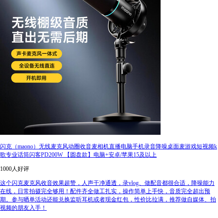
闪克（maono）无线麦克风动圈收音麦相机直播电脑手机录音降噪桌面麦游戏短视频k
歌专业话筒闪客PD200W 【圆盘款】电脑+安卓/苹果15及以上
1000人好评
这个闪克麦克风收音效果超赞，人声干净通透，录vlog、做配音都很合适，降噪能力
在线，日常拍摄完全够用！配件齐全做工扎实，操作简单上手快，音质完全超出预
期。参与晒单活动还能兑换监听耳机或者现金红包，性价比拉满，推荐做自媒体、拍
视频的朋友入手！