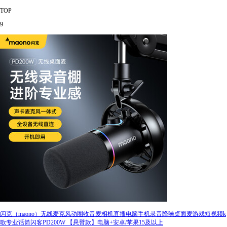
TOP
9
闪克（maono）无线麦克风动圈收音麦相机直播电脑手机录音降噪桌面麦游戏短视频k
歌专业话筒闪客PD200W 【悬臂款】电脑+安卓/苹果15及以上