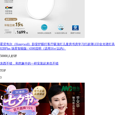
霍尼韦尔（Honeywell）卧室护眼灯客厅吸顶灯儿童房书房学习灯超薄LED全光谱灯具
02BPlus 场景智能版 / 4300流明（适用16㎡以内）
50000人好评
东西不错，和想象中的一样安装起来也不错
TOP
3