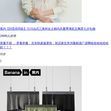
蕉内【刘浩存同款】311S法式三角杯女士棉内衣夏季薄款文胸罩七夕礼物
20000人好评
质量不错 ， 穿着舒服，京东快递速度快，祝店家生意兴隆财源广进啊哈哈哈哈哈哈
好！！！
TOP
2