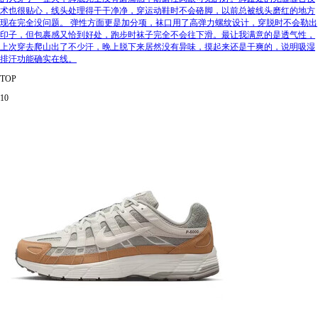
术也很贴心，线头处理得干干净净，穿运动鞋时不会硌脚，以前总被线头磨红的地方
现在完全没问题。 弹性方面更是加分项，袜口用了高弹力螺纹设计，穿脱时不会勒出
印子，但包裹感又恰到好处，跑步时袜子完全不会往下滑。最让我满意的是透气性，
上次穿去爬山出了不少汗，晚上脱下来居然没有异味，摸起来还是干爽的，说明吸湿
排汗功能确实在线。
TOP
10