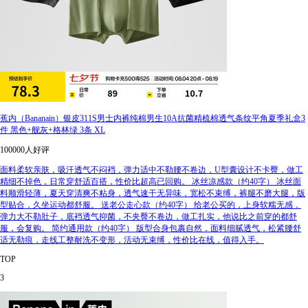
蕉内（Bananain）银皮311S男士内裤纯棉男生10A抗菌精梳棉透气条纹平角夏季礼盒3
件 黑色+舰灰+格林绿 3条 XL
100000人好评
面料柔软亲肤，吸汗透气不闷裆，弹力适中不勒腰不卷边，U型囊设计不卡臀，做工
精细不掉色，日常穿舒适百搭，性价比超高已回购。 冰丝凉感款（约40字） 冰丝面
料顺滑轻薄，夏天穿清爽不粘身，透气速干无异味，宽松不束缚，裤腿不磨大腿，版
型贴合，久坐运动都舒服。 送老公走心款（约40字） 给老公买的，上身软糯无感，
弹力大不勒肚子，底裆透气抑菌，不夹臀不卷边，做工扎实，他说比之前穿的都舒
服，会复购。 简约通用款（约40字） 版型合身包裹自然，面料细腻透气，松紧腰舒
适无勒痕，走线工整耐洗不变形，活动无束缚，性价比在线，值得入手。
TOP
3