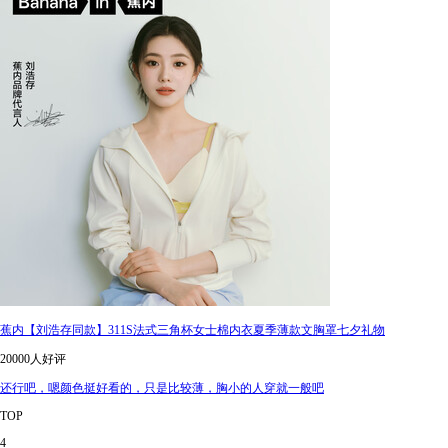
蕉内【刘浩存同款】311S法式三角杯女士棉内衣夏季薄款文胸罩七夕礼物
20000人好评
还行吧，嗯颜色挺好看的，只是比较薄，胸小的人穿就一般吧
TOP
4