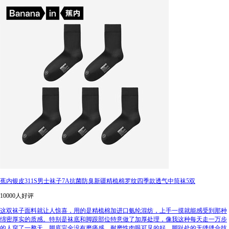
蕉内银皮311S男士袜子7A抗菌防臭新疆精梳棉罗纹四季款透气中筒袜5双
10000人好评
这双袜子面料就让人惊喜，用的是精梳棉加进口氨纶混纺，上手一摸就能感受到那种
绵密厚实的质感。特别是袜底和脚跟部位特意做了加厚处理，像我这种每天走一万步
的人穿了一整天，脚底完全没有磨痛感，耐磨性肉眼可见的好。脚趾处的无缝缝合技