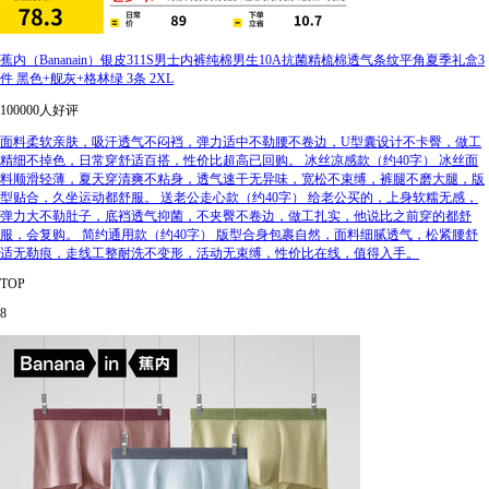
蕉内（Bananain）银皮311S男士内裤纯棉男生10A抗菌精梳棉透气条纹平角夏季礼盒3
件 黑色+舰灰+格林绿 3条 2XL
100000人好评
面料柔软亲肤，吸汗透气不闷裆，弹力适中不勒腰不卷边，U型囊设计不卡臀，做工
精细不掉色，日常穿舒适百搭，性价比超高已回购。 冰丝凉感款（约40字） 冰丝面
料顺滑轻薄，夏天穿清爽不粘身，透气速干无异味，宽松不束缚，裤腿不磨大腿，版
型贴合，久坐运动都舒服。 送老公走心款（约40字） 给老公买的，上身软糯无感，
弹力大不勒肚子，底裆透气抑菌，不夹臀不卷边，做工扎实，他说比之前穿的都舒
服，会复购。 简约通用款（约40字） 版型合身包裹自然，面料细腻透气，松紧腰舒
适无勒痕，走线工整耐洗不变形，活动无束缚，性价比在线，值得入手。
TOP
8