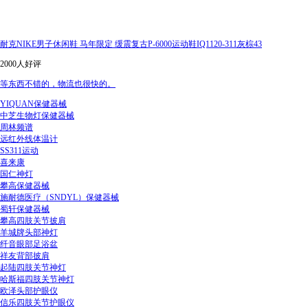
耐克NIKE男子休闲鞋 马年限定 缓震复古P-6000运动鞋IQ1120-311灰棕43
2000人好评
等东西不错的，物流也很快的。
YIQUAN保健器械
中芝生物灯保健器械
周林频谱
远红外线体温计
SS311运动
喜来康
国仁神灯
攀高保健器械
施耐德医疗（SNDYL）保健器械
蜀轩保健器械
攀高四肢关节披肩
羊城牌头部神灯
纤音眼部足浴盆
祥友背部披肩
起陆四肢关节神灯
哈斯福四肢关节神灯
欧泽头部护眼仪
信乐四肢关节护眼仪