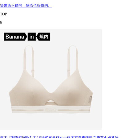
等东西不错的，物流也很快的。
TOP
6
蕉内【刘浩存同款】311S法式三角杯女士棉内衣夏季薄款文胸罩七夕礼物