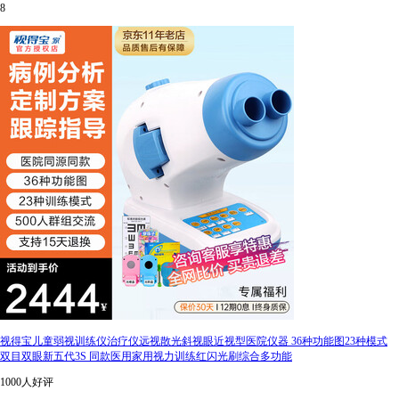
8
视得宝儿童弱视训练仪治疗仪远视散光斜视眼近视型医院仪器 36种功能图23种模式
双目双眼新五代3S 同款医用家用视力训练红闪光刷综合多功能
1000人好评