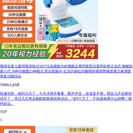
视得宝家儿童弱视训练仪治疗仪远视散光斜视眼近视型医院仪器同款矫正动态 旗舰款
新八代 36种功能图25种模式 双目双眼4S 红光闪烁红闪眼睛斜视弱势视觉视力家用医
用多功能综合
50000人好评
快递也快，收到几天了，今天才拆开看看，配件齐全，应该是不错，我女儿不在家也
试不了，等过几天再去她奶奶家接回来试试，7岁8个月了，不知道效果怎么样啊！期
待好运。
TOP
3