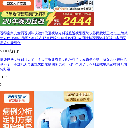
视得宝家儿童弱视训练仪治疗仪远视散光斜视眼近视型医院仪器同款矫正动态 进阶款
新六代 36种功能图23种模式 双目双眼3S 红光闪烁红闪眼睛斜视弱势视觉视力家用医
用多功能综合
50000人好评
快递也快，收到几天了，今天才拆开看看，配件齐全，应该是不错，我女儿不在家也
试不了，等过几天再去她奶奶家接回来试试，7岁8个月了，不知道效果怎么样啊！期
待好运。
TOP
2