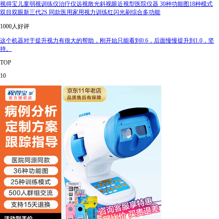
视得宝儿童弱视训练仪治疗仪远视散光斜视眼近视型医院仪器 30种功能图18种模式
双目双眼新三代2S 同款医用家用视力训练红闪光刷综合多功能
1000人好评
这个机器对于提升视力有很大的帮助，刚开始只能看到0.6，后面慢慢提升到1.0，坚
持。
TOP
10