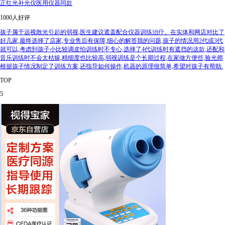
正红光补光仪医用仪器同款
1000人好评
孩子属于远视散光引起的弱视,医生建议遮盖配合仪器训练治疗。在实体和网店对比了
好几家,最终选择了店家,专业售后有保障,细心的解答我的问题,孩子的情况用2代或3代
就可以,考虑到孩子小比较调皮怕训练时不专心,选择了4代训练时有遮挡的这款,还配和
音乐训练时不会太枯燥,精细度也比较高,弱视训练是个长期过程,在家做方便些,验光师
根据孩子情况制定了训练方案,还指导如何操作,机器的原理很简单,希望对孩子有帮助.
TOP
5