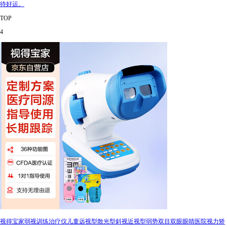
待好运。
TOP
4
视得宝家弱视训练治疗仪儿童远视型散光型斜视近视型弱势双目双眼眼睛医院视力矫