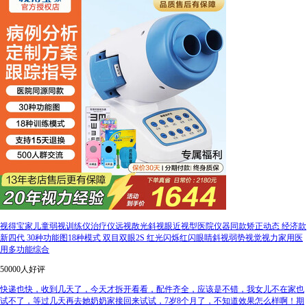
视得宝家儿童弱视训练仪治疗仪远视散光斜视眼近视型医院仪器同款矫正动态 经济款
新四代 30种功能图18种模式 双目双眼2S 红光闪烁红闪眼睛斜视弱势视觉视力家用医
用多功能综合
50000人好评
快递也快，收到几天了，今天才拆开看看，配件齐全，应该是不错，我女儿不在家也
试不了，等过几天再去她奶奶家接回来试试，7岁8个月了，不知道效果怎么样啊！期