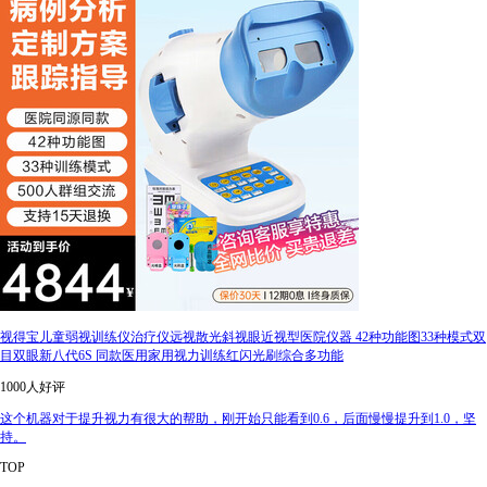
视得宝儿童弱视训练仪治疗仪远视散光斜视眼近视型医院仪器 42种功能图33种模式双
目双眼新八代6S 同款医用家用视力训练红闪光刷综合多功能
1000人好评
这个机器对于提升视力有很大的帮助，刚开始只能看到0.6，后面慢慢提升到1.0，坚
持。
TOP