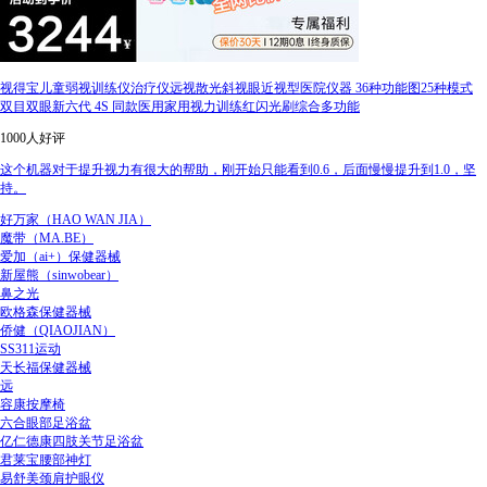
视得宝儿童弱视训练仪治疗仪远视散光斜视眼近视型医院仪器 36种功能图25种模式
双目双眼新六代 4S 同款医用家用视力训练红闪光刷综合多功能
1000人好评
这个机器对于提升视力有很大的帮助，刚开始只能看到0.6，后面慢慢提升到1.0，坚
持。
好万家（HAO WAN JIA）
魔带（MA.BE）
爱加（ai+）保健器械
新屋熊（sinwobear）
鼻之光
欧格森保健器械
侨健（QIAOJIAN）
SS311运动
天长福保健器械
远
容康按摩椅
六合眼部足浴盆
亿仁德康四肢关节足浴盆
君莱宝腰部神灯
易舒美颈肩护眼仪