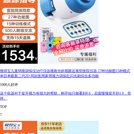
视得宝儿童弱视训练仪治疗仪远视散光斜视眼近视型医院仪器 27种功能图15种模式
单目单眼新二代2D 同款医用家用视力训练红闪光刷综合多功能
1000人好评
这个机器对于提升视力有很大的帮助，刚开始只能看到0.6，后面慢慢提升到1.0，坚
持。
TOP
7