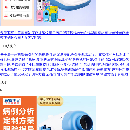
视得宝家儿童弱视治疗仪训练仪家用医用眼睛远视散光近视型弱视斜视红光补光仪器
矫正护眼仪视力红闪VP-3S
1000人好评
孩子属于远视散光引起的弱视,医生建议遮盖配合仪器训练治疗。在实体和网店对比了
好几家,最终选择了店家,专业售后有保障,细心的解答我的问题,孩子的情况用2代或3代
就可以,考虑到孩子小比较调皮怕训练时不专心,选择了4代训练时有遮挡的这款,还配和
音乐训练时不会太枯燥,精细度也比较高,弱视训练是个长期过程,在家做方便些,验光师
根据孩子情况制定了训练方案,还指导如何操作,机器的原理很简单,希望对孩子有帮助.
TOP
6