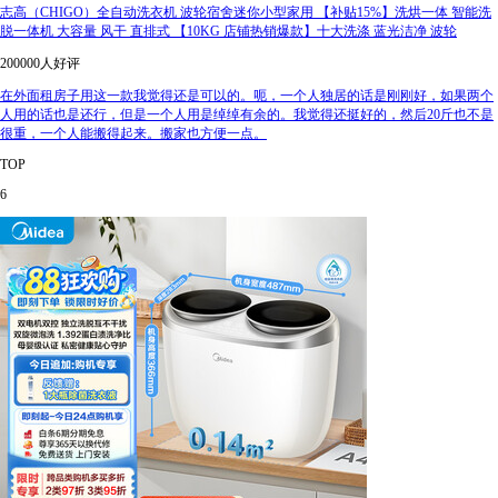
志高（CHIGO）全自动洗衣机 波轮宿舍迷你小型家用 【补贴15%】洗烘一体 智能洗
脱一体机 大容量 风干 直排式 【10KG 店铺热销爆款】十大洗涤 蓝光洁净 波轮
200000人好评
在外面租房子用这一款我觉得还是可以的。呃，一个人独居的话是刚刚好，如果两个
人用的话也是还行，但是一个人用是绰绰有余的。我觉得还挺好的，然后20斤也不是
很重，一个人能搬得起来。搬家也方便一点。
TOP
6