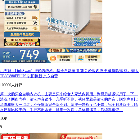
小天鹅（LittleSwan）波轮洗衣机小型全自动家用 3KG迷你 内衣洗 健康除螨 婴儿懒人
TB30V80EPLUS 以旧换新 京东自营
100000人好评
第一次购买全自动内衣机，主要是买来给老人家洗内裤用。到货后赶紧试用了一下，
清洗了两条内裤，清洗声音很小，几乎听不到。视频里就是清洗的声音，脱水声音比
清洗稍微大一点点，不仔细听完全听不到。清洗干净程度也不错，完全解放双手，脱
水还是比较干的，手拧不出水来，试用一次后，总体很满意，后续再追评。
TOP
9