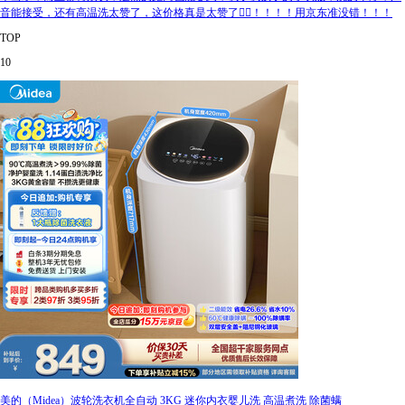
音能接受，还有高温洗太赞了，这价格真是太赞了👍🏻！！！！用京东准没错！！！
TOP
10
美的（Midea）波轮洗衣机全自动 3KG 迷你内衣婴儿洗 高温煮洗 除菌螨