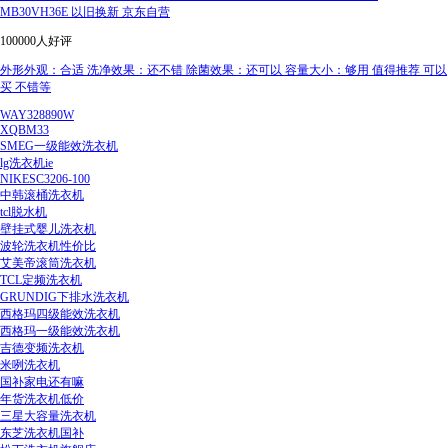
MB30VH36E 以旧换新 京东自营
100000人好评
外形外观：合适 洗净效果：还不错 除菌效果：还可以 容量大小：够用 值得推荐 可以
买 不错等
WAY328890W
XQBM33
SMEG一级能效洗衣机
lg洗衣机ie
NIKESC3206-100
中韩滚桶洗衣机
tcl脱水机
壁挂式婴儿洗衣机
波轮洗衣机性价比
艾美帝滚筒洗衣机
TCL定频洗衣机
GRUNDIG下排水洗衣机
西格玛四级能效洗衣机
西格玛一级能效洗衣机
吉德变频洗衣机
米咧洗衣机
国补家电还有嘛
年货洗衣机低价
三星大容量洗衣机
东芝洗衣机国补