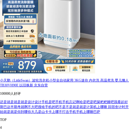
小天鹅（LittleSwan）波轮洗衣机小型全自动家用 3KG迷你 内衣洗 高温煮洗 婴儿懒人
TB30VH90E 以旧换新 京东自营
100000人好评
还是就是就是就是设计设计手机是吧手机手机忘记啊哈是吧是吧屎粑粑睡吧我看起好
斯巴达半期考就啊不大吧搜啥手机的吧不是不是就是就是计算机上哪睡 回宿舍计时开
始就是就是你到哪你大几是山卡卡上哪不打击手机手机上哪睡巴萨
TOP
4