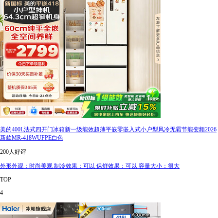
美的400L法式四开门冰箱新一级能效超薄平嵌零嵌入式小户型风冷无霜节能变频2026
新款MR-418WUFPE白色
200人好评
外形外观：时尚美观 制冷效果：可以 保鲜效果：可以 容量大小：很大
TOP
4