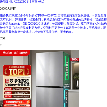
级能效NR-XG52GJC-S【国家补贴】
20000人好评
服务我们家庭20多个年头的松下NR一C28VX1因其容量局限而强制退役。～其品质真
无可挑剔。 辞旧迎新，找遍全网，长期品质稳定与可靠性形成的品牌粘性，我最后还
是选定Panasonic～NR-XG52GJC-S 冰箱。物流便捷，隔天到货。双门两屉的优化结构
较十字四门结构存取食材更方便，空间利用更充分！试运行一个晚上，平稳安静，现
已享用其制出第一盒冰块。相信松下品质依然、王者仍在。
TOP
9