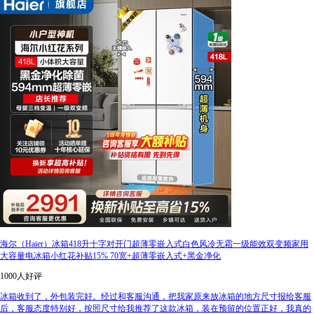
海尔（Haier）冰箱418升十字对开门超薄零嵌入式白色风冷无霜一级能效双变频家用
大容量电冰箱小红花补贴15% 70宽+超薄零嵌入式+黑金净化
1000人好评
冰箱收到了，外包装完好。经过和客服沟通，把我家原来放冰箱的地方尺寸报给客服
后，客服态度特别好，按照尺寸给我推荐了这款冰箱，装在预留的位置正好，我真的