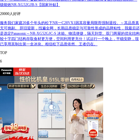
级能效NR-XG52GJB-S【国家补贴】
20000人好评
服务我们家庭20多个年头的松下NR一C28VX1因其容量局限而强制退役。～其品质真
无可挑剔。 辞旧迎新，找遍全网，长期品质稳定与可靠性形成的品牌粘性，我最后还
是选定Panasonic～NR-XG52GJC-S 冰箱。物流便捷，隔天到货。双门两屉的优化结构
较十字四门结构存取食材更方便，空间利用更充分！试运行一个晚上，平稳安静，现
已享用其制出第一盒冰块。相信松下品质依然、王者仍在。
TOP
6