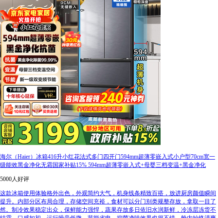
海尔（Haier）冰箱416升小红花法式多门四开门594mm超薄零嵌入式小户型70cm宽一
级能效黑金净化无霜国家补贴15% 594mm超薄零嵌入式+母婴三档变温+黑金净化
5000人好评
这款冰箱使用体验格外出色，外观简约大气，机身线条精致百搭，放进厨房颜值瞬间
提升。内部分区布局合理，存储空间充裕，食材可以分门别类规整存放，拿取一目了
然。制冷效果稳定出众，保鲜能力强悍，蔬果存放多日依旧水润新鲜，冷冻层冻货不