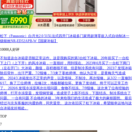
松下（Panasonic）白月光2.0 515L法式四开门冰箱多门家用超薄零嵌入式自动制冰一
级能效NR-ED52APB-W【国家补贴】
10000人好评
不知道这台冰箱是否能正常运作。这是我购买的第3台松下冰箱。20年前买了一台松
下上门（上下开）的风冷冰箱，一直很好，用到现在。 2023年6月买了一台松下两门
（左右开门）大冰箱，颜值，容积都很不错。但是制冷系统有问题。 2023/7 发现冰箱
除后背外，出汗严重。7/2报修，7/3来了姜姓师傅。他认为正常，是黄梅天气造成
的。 2024/3 冰箱发出不正常的声音，以及怪味。不制冷。再次报修。从3/22 一直修到
6/17。换了三位师傅，拉修2次，地板都被拉坏。更换了发动机。终于可以正常工作
了。 2026/6 发现冷冻室再次出现问题，食物不结冻。7/9报修。这次来了位有经验的
师傅，打开冷冻室盖，发现铜管漏，造成管子上面不结冻，下面结冻。制冷系统出了
问题。 一台有问题 不合格的冰箱，3年来给我们的生活造成了极大的麻烦困扰。 最后
经过与京东客服的沟通协商，同意退货。 这次依旧买了松下冰箱，希望能幸运地与这
台冰箱友好相处。
TOP
7