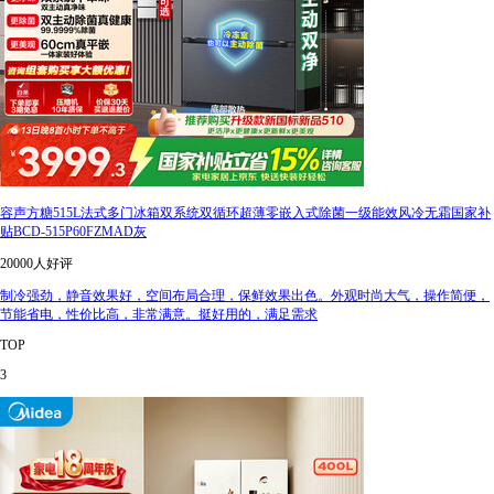
容声方糖515L法式多门冰箱双系统双循环超薄零嵌入式除菌一级能效风冷无霜国家补
贴BCD-515P60FZMAD灰
20000人好评
制冷强劲，静音效果好，空间布局合理，保鲜效果出色。外观时尚大气，操作简便，
节能省电，性价比高，非常满意。挺好用的，满足需求
TOP
3