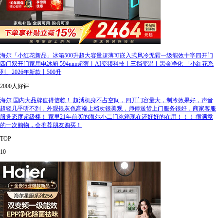
海尔「小红花新品」冰箱500升超大容量超薄可嵌入式风冷无霜一级能效十字四开门
四门双开门家用电冰箱 594mm超薄丨AI变频科技丨三挡变温丨黑金净化 「小红花系
列」2026年新款丨500升
2000人好评
海尔 国内大品牌值得信赖！ 超溥机身不占空间，四开门容量大，制冷效果好，声音
超轻几乎听不到，外观银灰色高端上档次很美观，师傅送货上门服务很好，商家客服
服务态度超级棒！ 家里21年前买的海尔小二门冰箱现在还好好的在用！！！ 很满意
的一次购物，会推荐朋友购买！
TOP
10