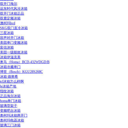
双开门海尔
远东时代风冷冰箱
双开门冰箱正品
双鹿定频冰箱
澳柯玛bcd
SKG双门直冷冰箱
三星冰箱
容声对开门冰箱
美固单门变频冰箱
富信冰箱
美固一级能效冰箱
冰箱伊滋克美
奥马（Homa）BCD-432WDGD/B
冰箱冷藏单门
博世（Bosch）KGU28S268C
冰箱 德努希
tcl冰箱怎么样啊
lg冰箱产地
指纹冰箱
正品海尔冰箱
homa单门冰箱
玻璃货架子
变频吧台冰箱
奥柯玛冰箱两开门
奥柯玛电器冰箱
玻璃三门冰箱