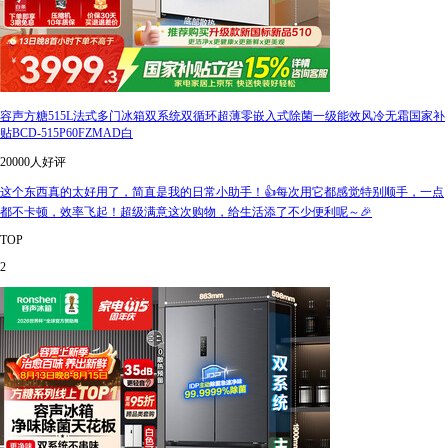
容声方糖515L法式多门冰箱双系统双循环超薄零嵌入式除菌一级能效风冷无霜国家补
贴BCD-515P60FZMAD白
20000人好评
这个东西真的太好用了，简直是我的日常小助手！👍每次用它都感觉特别顺手，一点
都不卡顿，效率飞起！超级满意这次购物，给生活添了不少便利呢～🎉
TOP
2