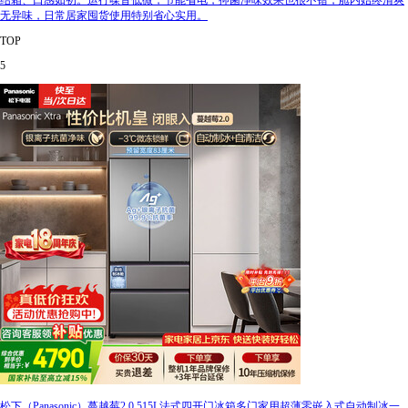
结霜、口感如初。运行噪音低微，节能省电，抑菌净味效果也很不错，舱内始终清爽
无异味，日常居家囤货使用特别省心实用。
TOP
5
松下（Panasonic）蔓越莓2.0 515L法式四开门冰箱多门家用超薄零嵌入式自动制冰一