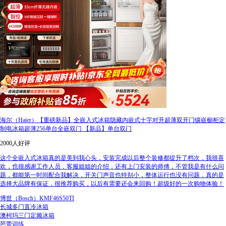
海尔（Haier）【重磅新品】全嵌入式冰箱隐藏内嵌式十字对开超薄双开门镶嵌橱柜定
制电冰箱超薄256单台全嵌双门 【新品】单台双门
2000人好评
这个全嵌入式冰箱真的是美到我心头，安装完成以后整个装修都提升了档次，我很喜
欢，也很感谢工作人员，客服姐姐的介绍，还有上门安装的师傅，不管我是有什么问
题，都能第一时间配合我解决，开关门声音也特别小，整体运行也没有问题，真的是
选择大品牌有保证，很推荐购买，以后有需要还会来回购！超级好的一次购物体验！
博世（Bosch）KMF46S50TI
长城多门直冷冰箱
澳柯玛三门定频冰箱
芭蕾训练