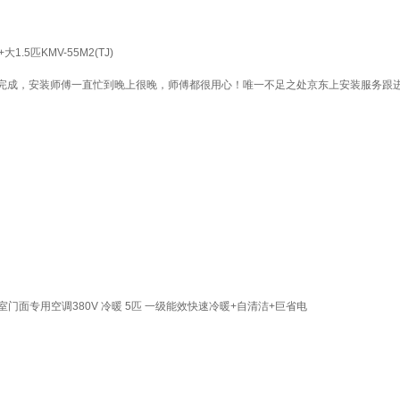
5匹KMV-55M2(TJ)
完成，安装师傅一直忙到晚上很晚，师傅都很用心！唯一不足之处京东上安装服务跟进
门面专用空调380V 冷暖 5匹 一级能效快速冷暖+自清洁+巨省电