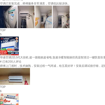
空调已安装完成，师傅服务非常满意，空调也比较凉快。
TOP
5
华凌空调2匹3代大挂机 超一级能效超省电 急速冷暖智能操控高温智清洁一键防直吹变频
¥
已有200人评论
师傅上门准时，技术娴熟，安装过程一气呵成，给五星好评！安装后调试很仔细，还
TOP
6