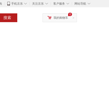
◇
◇
◇
◇
购
手机京东
关注京东
客户服务
网站导航
0
搜索
我的购物车
>