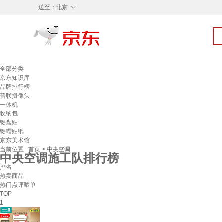
◇
送至：
北京
全部分类
京东知识库
品牌排行榜
普联摄像头
一体机
收纳包
键盘贴
键帽贴纸
京东美术馆
当前位置 :
首页
>
中央空调
中央空调施工队排行榜
排名
热卖商品
热门点评晒单
TOP
1