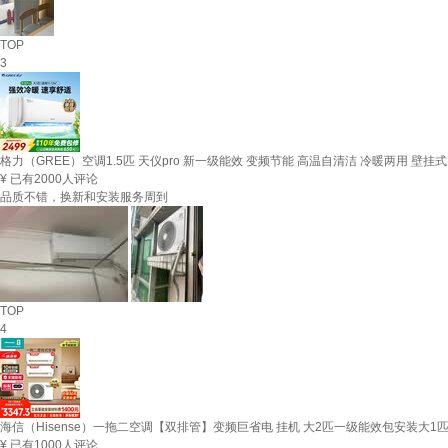
TOP
3
格力（GREE）空调1.5匹 天仪pro 新一级能效 变频节能 高温自清洁 冷暖两用 壁挂式卧
¥
已有2000人评论
品质不错，换新和安装服务周到
TOP
4
海信（Hisense）一拖二空调【双排管】变频巨省电 挂机 大2匹一级能效包安装大1匹+大1匹
¥
已有1000人评论