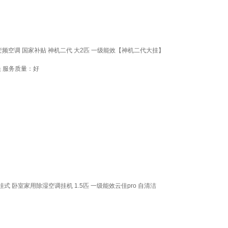
频空调 国家补贴 神机二代 大2匹 一级能效【神机二代大挂】
 服务质量：好
挂式 卧室家用除湿空调挂机 1.5匹 一级能效云佳pro 自清洁