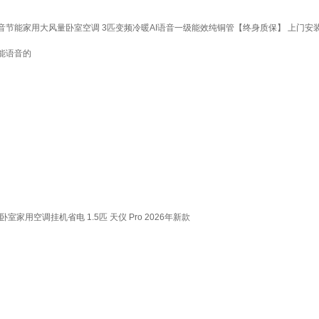
挂式静音节能家用大风量卧室空调 3匹变频冷暖AI语音一级能效纯铜管【终身质保】 上门安
能语音的
室家用空调挂机省电 1.5匹 天仪 Pro 2026年新款