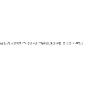
面专用空调380V 冷暖 4匹 二级能效快速冷暖+自清洁+220电压