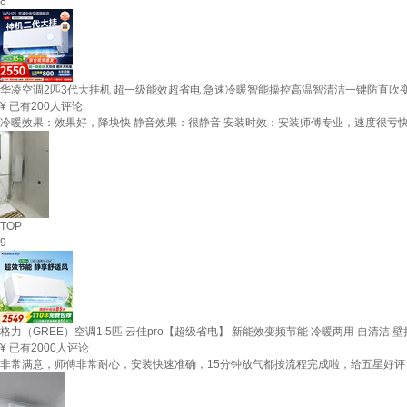
8
华凌空调2匹3代大挂机 超一级能效超省电 急速冷暖智能操控高温智清洁一键防直吹变
¥
已有200人评论
冷暖效果：效果好，降块快 静音效果：很静音 安装时效：安装师傅专业，速度很亏快
TOP
9
格力（GREE）空调1.5匹 云佳pro【超级省电】 新能效变频节能 冷暖两用 自清洁 壁
¥
已有2000人评论
非常满意，师傅非常耐心，安装快速准确，15分钟放气都按流程完成啦，给五星好评