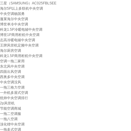
三星（SAMSUNG）AC025FBLSEE
海尔5P以上多联机中央空调
中央空调杨国勇
蓬莱海尔中央空调
博世单冷中央空调
科龙1.5P冷暖电辅中央空调
博世1P商用柜机中央空调
志高冷暖电辅中央空调
王牌风管机定频中央空调
海尔厨房空调
科龙1.5P商用柜机中央空调
空调一拖二家用
东北风中央空调
四面出风空调
西奥多中央空调
中央空调没风
一拖三格力空调
一外机多屋式空调
统帅中央空调排行
2p风管机
节能空调商城
一拖二空调服
一拖八空调
溴化锂中央空调
一拖多式空调