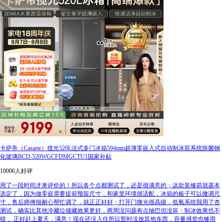
卡萨帝（Casarte）揽光520L法式多门冰箱594mm超薄零嵌入式自动制冰双系统除菌钢
化玻璃BCD-520WGCFDMGCTU1国家补贴
10000人好评
用了一段时间才来评价的！所以各个点都测试了，还是很满意的；这款装修前就基本
选定了，因为做零嵌需要提前预留尺寸，和家里环境很适配，冰箱的板子可以微调尺
寸，售后师傅很耐心帮忙调了，就正正好好；打开门微光很高级，低氧系统我用了杏
测试，确实比其他冷藏位储藏效果更好，两周没问题有点抽巴但没坏；制冰效果也不
错， 正好赶上夏天，满意！现在还没入住所以暂时没放其他东西，容量感觉也够用