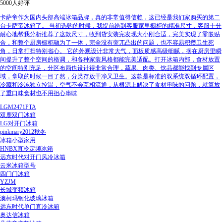
5000人好评
卡萨帝作为国内头部高端冰箱品牌，真的非常值得信赖，这已经是我们家购买的第二
台卡萨帝冰箱了。 当初选购的时候，我提前给到客服家里橱柜的精准尺寸，客服十分
耐心地帮我分析推荐了这款尺寸，收到货安装完发现大小刚合适，完美实现了零嵌贴
合，和整个厨房橱柜融为了一体，完全没有突兀凸出的问题，也不容易积攒卫生死
角，日常打扫特别省心。 它的外观设计非常大气，面板质感高级细腻，摆在厨房里瞬
间提升了整个空间的格调，和各种家装风格都能完美适配。打开冰箱内部，食材放置
的空间特别充足，分区布局也设计得非常合理，蔬果、肉类、饮品都能找到专属区
域，拿取的时候一目了然，分类存放干净又卫生。这款是标准的双系统双循环配置，
冷藏和冷冻独立控温，空气不会互相流通，从根源上解决了食材串味的问题，就算放
了重口味食材也不用担心串味
LGM2471PTA
双鹿双门冰箱
LG对开门冰箱
pinkmary2012秋冬
冰箱小型家用
HNBX直冷定频冰箱
远东时代对开门风冷冰箱
云米冰箱型号
四门门冰箱
YZJM
长城变频冰箱
澳柯玛钢化玻璃冰箱
远东时代单门直冷冰箱
奥达信冰箱