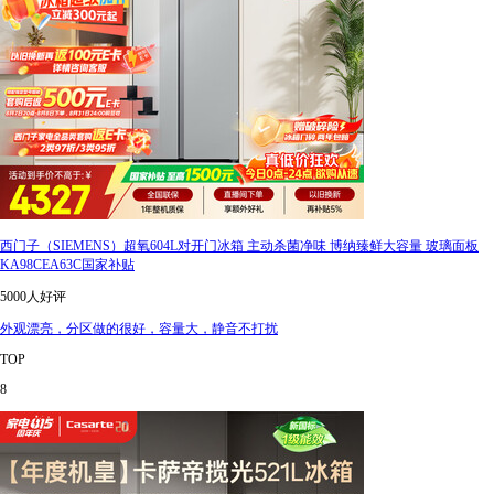
西门子（SIEMENS）超氧604L对开门冰箱 主动杀菌净味 博纳臻鲜大容量 玻璃面板
KA98CEA63C国家补贴
5000人好评
外观漂亮，分区做的很好，容量大，静音不打扰
TOP
8