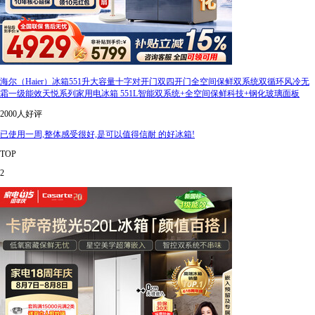
海尔（Haier）冰箱551升大容量十字对开门双四开门全空间保鲜双系统双循环风冷无
霜一级能效天悦系列家用电冰箱 551L智能双系统+全空间保鲜科技+钢化玻璃面板
2000人好评
已使用一周,整体感受很好,是可以值得信耐 的好冰箱!
TOP
2