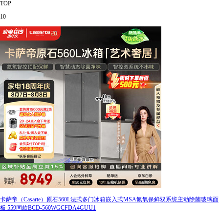
TOP
10
卡萨帝（Casarte）原石560L法式多门冰箱嵌入式MSA氮氧保鲜双系统主动除菌玻璃面
板 559同款BCD-560WGCFDA4GUU1