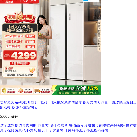
美的M60系列613升对开门双开门冰箱双系统超薄零嵌入式超大容量一级玻璃面板MR-
643WUKGPZE国家补贴
5000人好评
这个冰箱挺适合家用的 容量大 没什么噪音 颜值高 制冷效果：制冷效果特别好 保鲜效
果：保险效果也不错 容量大小：容量够用 外形外观：外观都说好看