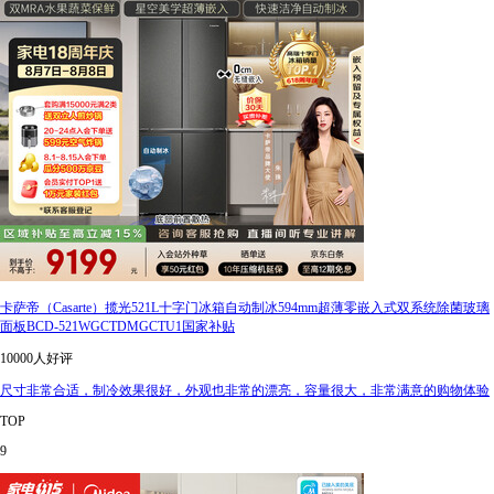
卡萨帝（Casarte）揽光521L十字门冰箱自动制冰594mm超薄零嵌入式双系统除菌玻璃
面板BCD-521WGCTDMGCTU1国家补贴
10000人好评
尺寸非常合适，制冷效果很好，外观也非常的漂亮，容量很大，非常满意的购物体验
TOP
9