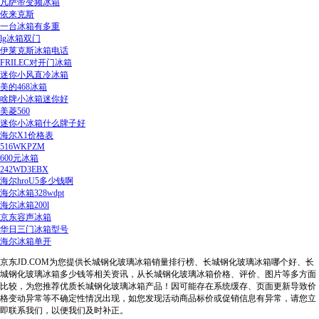
凡萨帝变频冰箱
依来克斯
一台冰箱有多重
lg冰箱双门
伊莱克斯冰箱电话
FRILEC对开门冰箱
迷你小风直冷冰箱
美的468冰箱
啥牌小冰箱迷你好
美菱560
迷你小冰箱什么牌子好
海尔X1价格表
516WKPZM
600元冰箱
242WD3EBX
海尔hroU5多少钱啊
海尔冰箱328wdpt
海尔冰箱200l
京东容声冰箱
华日三门冰箱型号
海尔冰箱单开
京东JD.COM为您提供长城钢化玻璃冰箱销量排行榜、长城钢化玻璃冰箱哪个好、长
城钢化玻璃冰箱多少钱等相关资讯，从长城钢化玻璃冰箱价格、评价、图片等多方面
比较，为您推荐优质长城钢化玻璃冰箱产品！因可能存在系统缓存、页面更新导致价
格变动异常等不确定性情况出现，如您发现活动商品标价或促销信息有异常，请您立
即联系我们，以便我们及时补正。