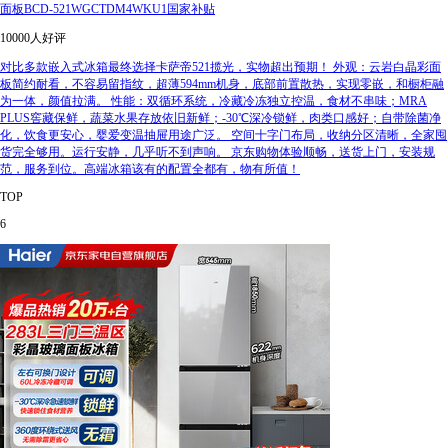
面板BCD-521WGCTDM4WKU1国家补贴
10000人好评
对比多款嵌入式冰箱最终选择卡萨帝521揽光，实物超出预期！ 外观：云岩白晶彩面
板简约耐看，不容易留指纹，超薄594mm机身，底部前置散热，实现零嵌，和橱柜融
为一体，颜值拉满。 性能：双循环系统，冷藏冷冻独立控温，食材不串味；MRA
PLUS窖藏保鲜，蔬菜水果存放依旧新鲜；-30℃深冷锁鲜，肉类口感好；自带除菌净
化，饮食更安心，婴爱变温抽屉用途广泛。 空间十字门布局，收纳分区清晰，全家囤
货完全够用。运行安静，几乎听不到声响。 京东购物体验顺畅，送货上门，安装规
范，服务到位。高端冰箱该有的配置全都有，物有所值！
TOP
6