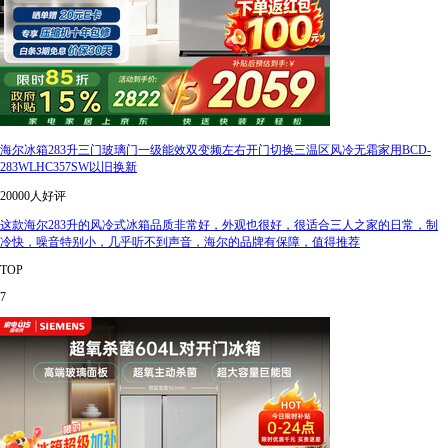
海尔冰箱283升三门玻璃门一级能效双变频左右开门切换三温区风冷无霜家用BCD-
283WLHC357SW以旧换新
20000人好评
这款海尔283升的风冷式冰箱品质非常好，外观也很好，很适合三人之家的日常，制
冷快，噪音特别小，几乎听不到声音，海尔的品牌有保障，值得推荐
TOP
7