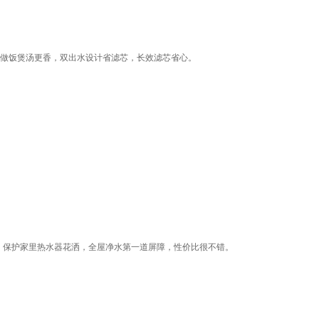
垢，做饭煲汤更香，双出水设计省滤芯，长效滤芯省心。
，保护家里热水器花洒，全屋净水第一道屏障，性价比很不错。