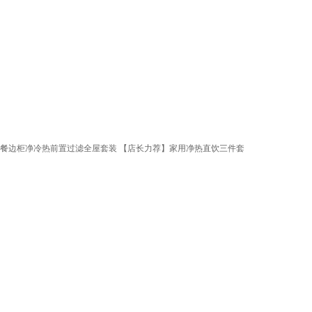
机餐边柜净冷热前置过滤全屋套装 【店长力荐】家用净热直饮三件套
。