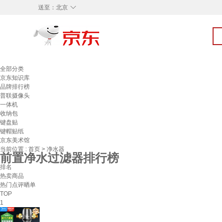
◇
送至：
北京
全部分类
京东知识库
品牌排行榜
普联摄像头
一体机
收纳包
键盘贴
键帽贴纸
京东美术馆
当前位置 :
首页
>
净水器
前置净水过滤器排行榜
排名
热卖商品
热门点评晒单
TOP
1