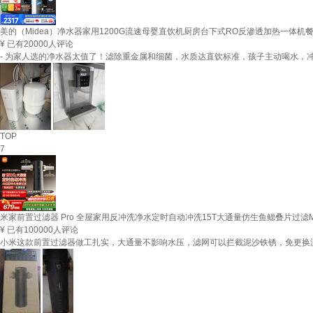
美的（Midea）净水器家用1200G流速母婴直饮机厨房台下式RO反渗透加热一体机
¥
已有20000人评论
- 为家人选的净水器太值了！滤除重金属和细菌，水质达直饮标准，孩子主动喝水，
TOP
7
米家前置过滤器 Pro 全屋家用反冲洗净水定时自动冲洗15T大通量仿生鱼鳃叠片过滤MJ
¥
已有100000人评论
小米这款前置过滤器做工扎实，大通量不影响水压，滤网可以拦截泥沙铁锈，免更换