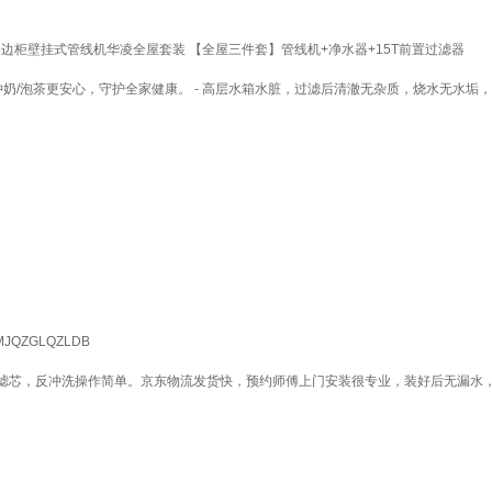
餐边柜壁挂式管线机华凌全屋套装 【全屋三件套】管线机+净水器+15T前置过滤器
冲奶/泡茶更安心，守护全家健康。 - 高层水箱水脏，过滤后清澈无杂质，烧水无水
QZGLQZLDB
滤芯，反冲洗操作简单。京东物流发货快，预约师傅上门安装很专业，装好后无漏水