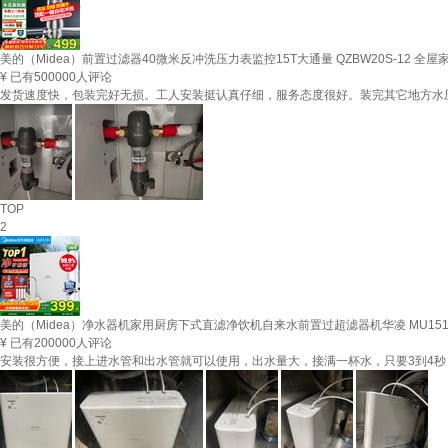
美的（Midea）前置过滤器40微米反冲洗压力表监控15T大通量 QZBW20S-12 全
¥
已有500000人评论
发货速度快，包装完好无损。工人安装挺认真仔细，服务态度很好。装完其它地方水
TOP
2
美的（Midea）净水器机家用厨房下式直滤净饮机自来水前置过超滤器机华凌 MU151
¥
已有200000人评论
安装很方便，接上进水管和出水管就可以使用，出水量大，接满一杯水，只要3到4