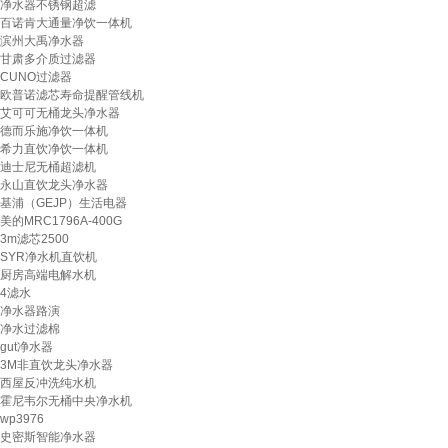
净水器不锈钢超滤
百诺肯大通量净饮一体机
滨州大禹净水器
甘肃多介质过滤器
CUNO过滤器
欧普诺滤芯寿命提醒管线机
艾可可无桶龙头净水器
德而乐施净饮一体机
希力直饮净饮一体机
迪士尼无桶超滤机
永山直饮龙头净水器
基浦（GEJP）生活电器
美的MRC1796A-400G
3m滤芯2500
SYR净水机直饮机
厨房高端电解水机
4滤水
净水器路演
净水过滤棉
gut净水器
3M非直饮龙头净水器
西屋反冲洗纯水机
霍尼韦尔无桶中央净水机
wp3976
史密斯智能净水器