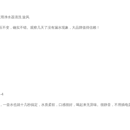
屋家用净水器清洗 旋风
压不变，确实不错。观察几天了没有漏水现象，大品牌值得信赖！
-4
秒，一壶水也就十几秒搞定，水质柔软，口感很好，喝起来无异味。很静音，不用插电