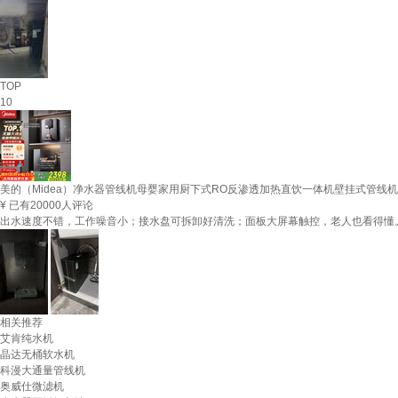
TOP
10
美的（Midea）净水器管线机母婴家用厨下式RO反渗透加热直饮一体机壁挂式管线
¥
已有20000人评论
出水速度不错，工作噪音小；接水盘可拆卸好清洗；面板大屏幕触控，老人也看得懂
相关推荐
艾肯纯水机
晶达无桶软水机
科漫大通量管线机
奥威仕微滤机