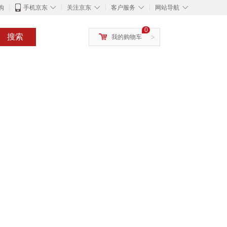
◇
◇
◇
◇
购
手机京东
关注京东
客户服务
网站导航
0
搜索
我的购物车
>