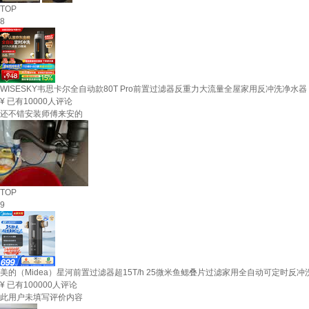
TOP
8
WISESKY韦思卡尔全自动款80T Pro前置过滤器反重力大流量全屋家用反冲洗净水器
¥
已有10000人评论
还不错安装师傅来安的
TOP
9
美的（Midea）星河前置过滤器超15T/h 25微米鱼鳃叠片过滤家用全自动可定时反冲
¥
已有100000人评论
此用户未填写评价内容