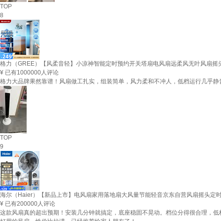
TOP
8
格力（GREE）【风柔音轻】小凉神智能定时预约开关塔扇电风扇远柔风无叶风扇摇头落地
¥
已有1000000人评论
格力大品牌果然靠谱！风扇做工扎实，组装简单，风力柔和不冲人，低档运行几乎静
TOP
9
海尔（Haier）【新品上市】电风扇家用落地扇大风量节能轻音京东自营风扇摇头定时办公
¥
已有200000人评论
这款风扇真的超出预期！安装几分钟就搞定，底座稳固不晃动。档位分得很合理，低