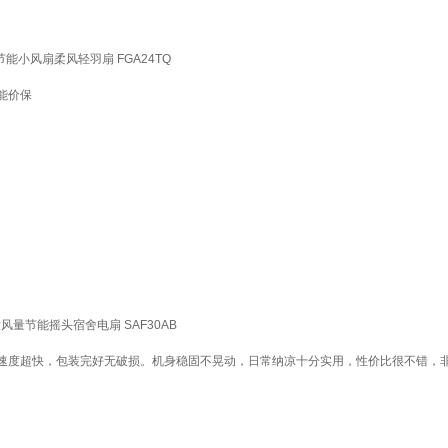
小风扇柔风轻羽扇 FGA24TQ
能价保
量节能摇头宿舍电扇 SAF30AB
速度超快，包装完好无破损。机身稳固不晃动，日常纳凉十分实用，性价比很不错，