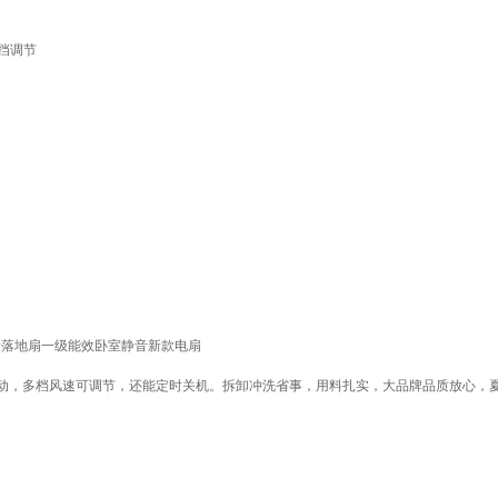
0挡调节
风量落地扇一级能效卧室静音新款电扇
动，多档风速可调节，还能定时关机。拆卸冲洗省事，用料扎实，大品牌品质放心，