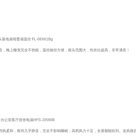
扇母婴扇遥控 FL-08X61Bg
音，晚上睡觉完全不扰眠，遥控操控方便，摇头范围大，性价比超高，非常满意！
室客厅宿舍电扇HFS-J3590B
档风柔和，夜间几乎静音，完全不影响睡眠；高档风力十足，全屋都能吹到。送风很