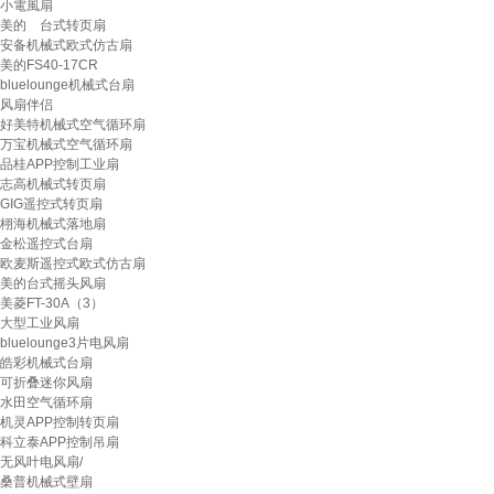
小電風扇
美的 台式转页扇
安备机械式欧式仿古扇
美的FS40-17CR
bluelounge机械式台扇
风扇伴侣
好美特机械式空气循环扇
万宝机械式空气循环扇
品桂APP控制工业扇
志高机械式转页扇
GIG遥控式转页扇
栩海机械式落地扇
金松遥控式台扇
欧麦斯遥控式欧式仿古扇
美的台式摇头风扇
美菱FT-30A（3）
大型工业风扇
bluelounge3片电风扇
皓彩机械式台扇
可折叠迷你风扇
水田空气循环扇
机灵APP控制转页扇
科立泰APP控制吊扇
无风叶电风扇/
桑普机械式壁扇