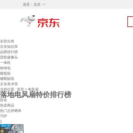
◇
送至：
北京
全部分类
京东知识库
品牌排行榜
普联摄像头
一体机
收纳包
键盘贴
键帽贴纸
京东美术馆
当前位置 :
首页
>
电风扇
落地电风扇特价排行榜
排名
热卖商品
热门点评晒单
TOP
1