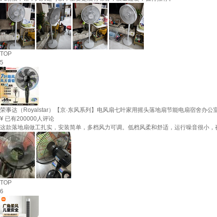
TOP
5
荣事达（Royalstar）【京·东风系列】电风扇七叶家用摇头落地扇节能电扇宿舍办
¥
已有200000人评论
这款落地扇做工扎实，安装简单，多档风力可调。低档风柔和舒适，运行噪音很小，
TOP
6