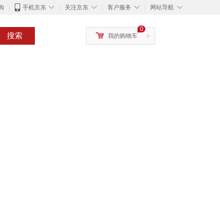
◇
◇
◇
◇
购
手机京东
关注京东
客户服务
网站导航
0
搜索
我的购物车
>