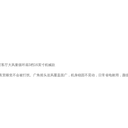
公室客厅大风量循环扇3档16英寸机械款
夜里睡觉不会被打扰。广角摇头送风覆盖面广，机身稳固不晃动，日常省电耐用，颜