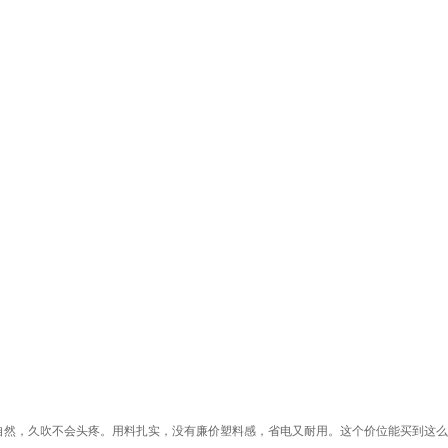
自然，久吹不会头疼。用料扎实，没有廉价塑料感，省电又耐用。这个价位能买到这么