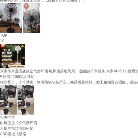
好用的风扇，性价比拉满，已经推荐给家人朋友了！
TOP
10
米家小米直流变频空气循环扇 电风扇落地风扇 一级能效广角摇头 米家APP100挡调
¥
已有500000人评论
收到货了，非常满意！物流很快包装严实，商品质量很好，做工精细没有瑕疵，跟描
相关推荐
山崎遥控式空气循环扇
万怡空气对流循环扇
ABG遥控式壁扇