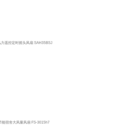
遥控定时摇头风扇 SAH35BSJ
舍大风量风扇 FS-3015h7