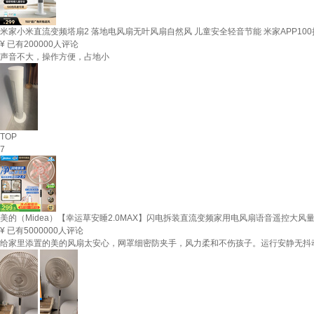
米家小米直流变频塔扇2 落地电风扇无叶风扇自然风 儿童安全轻音节能 米家APP10
¥
已有200000人评论
声音不大，操作方便，占地小
TOP
7
美的（Midea）【幸运草安睡2.0MAX】闪电拆装直流变频家用电风扇语音遥控大
¥
已有5000000人评论
给家里添置的美的风扇太安心，网罩细密防夹手，风力柔和不伤孩子。运行安静无抖