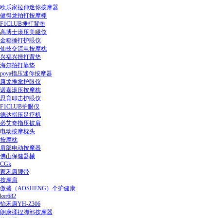
欧乐家拉伸迷你按摩器
健得龙拍打按摩棒
F1CLUB捶打背垫
高博士滚压美腿仪
金稻捶打护眼仪
仙技交流电按摩枕
兴福兴捶打背垫
海尔拍打靠垫
poya指压迷你按摩器
康戈推拿护眼仪
诺嘉滚压按摩枕
思育叩击护眼仪
F1CLUB护眼仪
德达指压足疗机
必艾奇指压披肩
电动按摩枕头
按摩枕
肩部电动按摩器
佛山保健器械
CGk
家禾康腰带
按摩肩
傲盛（AOSHENG）个护健康
ksr682
怡禾康YH-Z306
朗康揉捏脚部按摩器