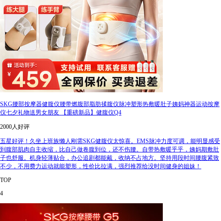
SKG腰部按摩器健腹仪腰带燃腹部脂肪揉腹仪脉冲塑形热敷暖肚子姨妈神器运动按摩
仪七夕礼物送男女朋友 【重磅新品】健腹仪Q4
2000人好评
五星好评！久坐上班族懒人刚需SKG健腹仪太惊喜。EMS脉冲力度可调，能明显感受
到腹部肌肉自主收缩，比自己做卷腹到位，还不伤腰。自带热敷暖乎乎，姨妈期敷肚
子也舒服。机身轻薄贴合，办公追剧都能戴，收纳不占地方。坚持用段时间腰腹紧致
不少，不用费力运动就能塑形，性价比拉满，强烈推荐给没时间健身的姐妹！
TOP
4