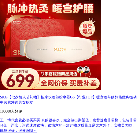
SKG【七夕情人节礼物】按摩仪腰部按摩器G5【行业TOP】暖宫腰带姨妈热敷灸振动
中频脉冲送男女朋友
100000人好评
王一博代言就必须买买买 真的很喜欢，完全超出期望值，发货速度非常快，包装非常
仔细、严实，运送速度很快，很满意的一次购物这质量真是太意外了，实物美美哒，
触感很好，很推荐哦～