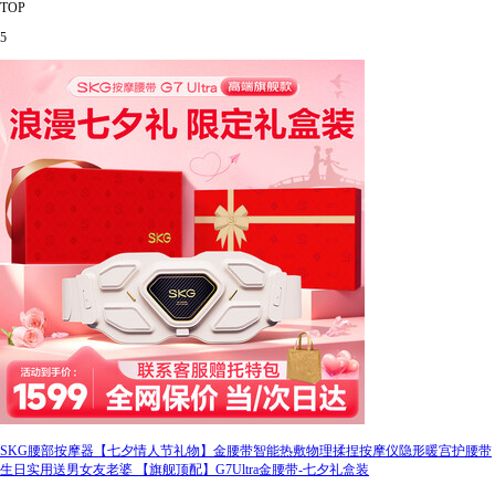
TOP
5
SKG腰部按摩器【七夕情人节礼物】金腰带智能热敷物理揉捏按摩仪隐形暖宫护腰带
生日实用送男女友老婆 【旗舰顶配】G7Ultra金腰带-七夕礼盒装