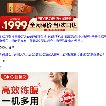
SKG腰部按摩器Q7Ultra健腹仪腰带揉腹仪甩腹机燃腹部脂肪脉冲热敷暖肚子三伏暴汗
按摩仪 礼物送男女友 【新升级Q7Ultra橙色】物理甩腹+脉冲双动力
5000人好评
功能齐全，外观大气。适合我们办公室的人使用，还可以选择语音模式真的很贴心！
TOP
3