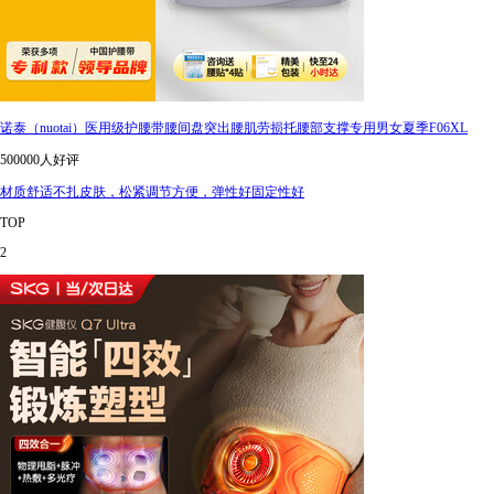
诺泰（nuotai）医用级护腰带腰间盘突出腰肌劳损托腰部支撑专用男女夏季F06XL
500000人好评
材质舒适不扎皮肤，松紧调节方便，弹性好固定性好
TOP
2