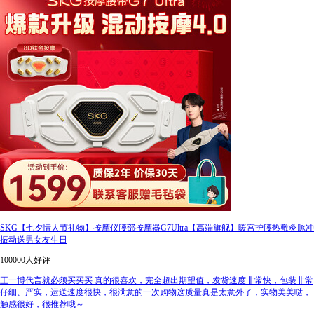
SKG【七夕情人节礼物】按摩仪腰部按摩器G7Ultra【高端旗舰】暖宫护腰热敷灸脉冲
振动送男女友生日
100000人好评
王一博代言就必须买买买 真的很喜欢，完全超出期望值，发货速度非常快，包装非常
仔细、严实，运送速度很快，很满意的一次购物这质量真是太意外了，实物美美哒，
触感很好，很推荐哦～